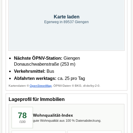
Karte laden
Egerweg in 89537 Giengen
Nächste ÖPNV-Station:
Giengen
Donauschwabenstraße (253 m)
Verkehrsmittel:
Bus
Abfahrten werktags:
ca. 25 pro Tag
Kartendaten ©
OpenStreetMap
, ÖPNV-Daten © BKG, dl-de/by-2-0.
Lageprofil für Immobilien
78
Wohnqualität-Index
gute Wohnqualität aus 100 % Datenabdeckung.
/100