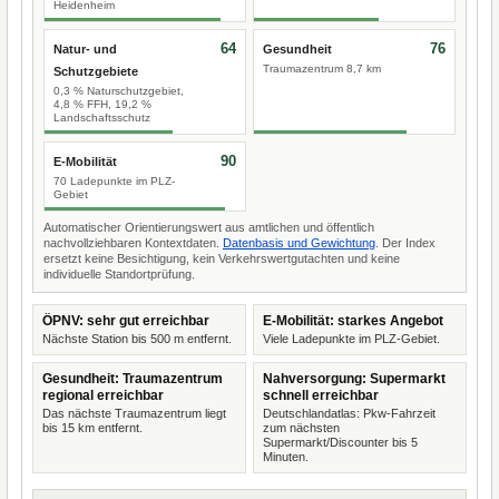
Heidenheim
64
76
Natur- und
Gesundheit
Traumazentrum 8,7 km
Schutzgebiete
0,3 % Naturschutzgebiet,
4,8 % FFH, 19,2 %
Landschaftsschutz
90
E-Mobilität
70 Ladepunkte im PLZ-
Gebiet
Automatischer Orientierungswert aus amtlichen und öffentlich
nachvollziehbaren Kontextdaten.
Datenbasis und Gewichtung
. Der Index
ersetzt keine Besichtigung, kein Verkehrswertgutachten und keine
individuelle Standortprüfung.
ÖPNV: sehr gut erreichbar
E-Mobilität: starkes Angebot
Nächste Station bis 500 m entfernt.
Viele Ladepunkte im PLZ-Gebiet.
Gesundheit: Traumazentrum
Nahversorgung: Supermarkt
regional erreichbar
schnell erreichbar
Das nächste Traumazentrum liegt
Deutschlandatlas: Pkw-Fahrzeit
bis 15 km entfernt.
zum nächsten
Supermarkt/Discounter bis 5
Minuten.