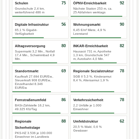
75
92
Schulen
ÖPNV-Erreichbarkeit
Grundschule 2,4 km,
Nächste Station 253 m, ca.
weiterführend 486 m
25 Abfahrten werktags
56
90
Digitale Infrastruktur
Wohnungsmarkt
65,1 % Gigabit-
6,45 €/m² Miete, 4,9 %
Verfügbarkeit
Leerstand
80
82
Alltagsversorgung
INKAR-Erreichbarkeit
Supermarkt 3,2 Min., Notfall
Hausarzt 731 m, Apotheke
17,4 Min., Schwimmbad 4,9
1,3 km, Grundschule 547
Min.
m, Autobahn 4,0 Min.
69
78
Standortmarkt
Regionale Sozialstruktur
Kaufkraft 27.694 EUR/Ew.,
SGB II 5,3 %, Kinderarmut
Steuerkraft 908 EUR/Ew.,
8,4 %, Altersarmut 1,9 %
Einzelhandel 8.346
EUR/Ew.
86
78
Fernstraßenumfeld
Verkehrssicherheit
BASt-Zählstelle 16,2 km,
2,2 Unfälle je 1.000
49.325 Kfz/Tag
Einwohner
88
62
Regionale
Umfeldstruktur
20,5 % Wald, 0,6 %
Sicherheitslage
Gewässer
PKS-HZ 3.536 je 100.000
Einwohner im Landkreis