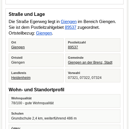
Straße und Lage
Die Straße Egerweg liegt in
Giengen
im Bereich Giengen.
Sie ist dem Postleitzahlgebiet
89537
zugeordnet.
Ortsteilbezug:
Giengen
.
Ort
Postleitzahl
Giengen
89537
Ortsteil
Gemeinde
Giengen
Giengen an der Brenz, Stadt
Landkreis
Vorwahl
Heidenheim
07321, 07322, 07324
Wohn- und Standortprofil
Wohnqualität
78/100 - gute Wohnqualität
Schulen
Grundschule 2,4 km, weiterführend 486 m
ÖPNV