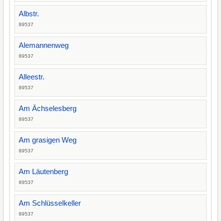
Albstr.
89537
Alemannenweg
89537
Alleestr.
89537
Am Ächselesberg
89537
Am grasigen Weg
89537
Am Läutenberg
89537
Am Schlüsselkeller
89537