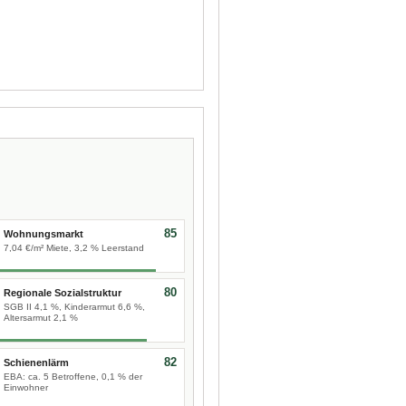
85
Wohnungsmarkt
7,04 €/m² Miete, 3,2 % Leerstand
80
Regionale Sozialstruktur
SGB II 4,1 %, Kinderarmut 6,6 %,
Altersarmut 2,1 %
82
Schienenlärm
EBA: ca. 5 Betroffene, 0,1 % der
Einwohner