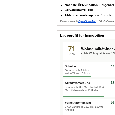
Nächste ÖPNV-Station:
Horgenzell 
Verkehrsmittel:
Bus
Abfahrten werktags:
ca. 7 pro Tag
Kartendaten ©
OpenStreetMap
, ÖPNV-Daten 
Lageprofil für Immobilien
71
Wohnqualität-Inde
solide Wohnqualität aus 1
/100
53
Schulen
Grundschule 1,6 km,
weiterführend 5,0 km
78
Alltagsversorgung
Supermarkt 3,6 Min., Notfall 15,4
Min., Schwimmbad 11,8 Min.
86
Fernstraßenumfeld
BASt-Zählstelle 23,9 km, 18.496
Kfz/Tag