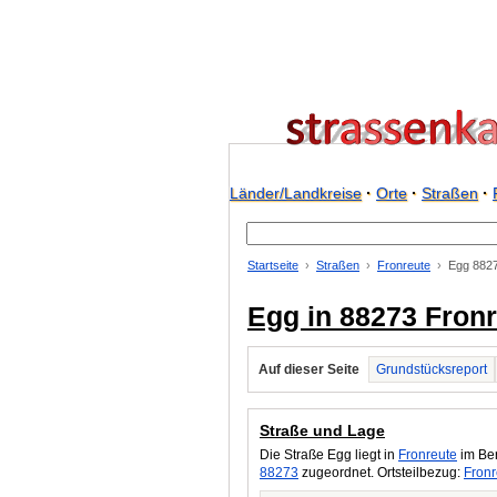
Länder/Landkreise
·
Orte
·
Straßen
·
Startseite
Straßen
Fronreute
Egg 882
Egg in 88273 Fron
Auf dieser Seite
Grundstücksreport
Straße und Lage
Die Straße Egg liegt in
Fronreute
im Ber
88273
zugeordnet. Ortsteilbezug:
Fronr