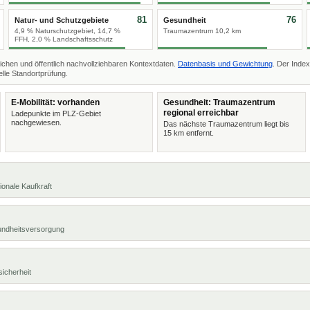
81
76
Natur- und Schutzgebiete
Gesundheit
4,9 % Naturschutzgebiet, 14,7 %
Traumazentrum 10,2 km
FFH, 2,0 % Landschaftsschutz
ichen und öffentlich nachvollziehbaren Kontextdaten.
Datenbasis und Gewichtung
. Der Index
lle Standortprüfung.
E-Mobilität: vorhanden
Gesundheit: Traumazentrum
regional erreichbar
Ladepunkte im PLZ-Gebiet
nachgewiesen.
Das nächste Traumazentrum liegt bis
15 km entfernt.
ionale Kaufkraft
undheitsversorgung
sicherheit