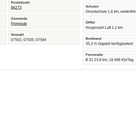
Postleitzahl
Schulen
88273
Grundschule 1,6 km, weiterfü
Gemeinde
ÖPNV
Fronreute
Horgenzell Luft 1,1 km
Vorwahl
Breitband
07502, 07505, 07584
35,3 % Gigabit-Verfügbarkeit
Fernstraße
B 31 23,9 km, 18.496 Kfz/Tag