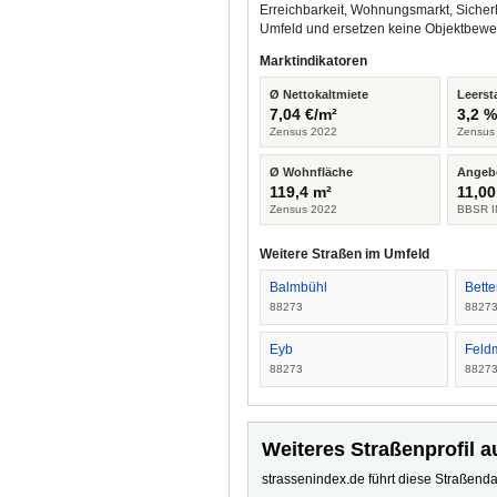
Erreichbarkeit, Wohnungsmarkt, Sicher
Umfeld und ersetzen keine Objektbewe
Marktindikatoren
Ø Nettokaltmiete
Leerst
7,04 €/m²
3,2 
Zensus 2022
Zensus
Ø Wohnfläche
Angeb
119,4 m²
11,00
Zensus 2022
BBSR I
Weitere Straßen im Umfeld
Balmbühl
Bett
88273
8827
Eyb
Feld
88273
8827
Weiteres Straßenprofil a
strassenindex.de führt diese Straßenda