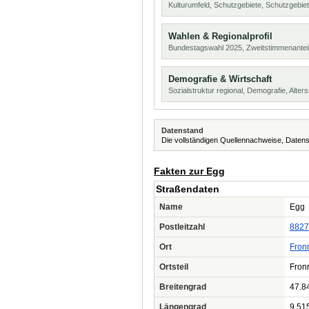
Kulturumfeld, Schutzgebiete, Schutzgebie
Wahlen & Regionalprofil
Bundestagswahl 2025, Zweitstimmenanteil
Demografie & Wirtschaft
Sozialstruktur regional, Demografie, Alters
Datenstand
Die vollständigen Quellennachweise, Datens
Fakten zur Egg
Straßendaten
Name
Egg
Postleitzahl
8827
Ort
Fron
Ortsteil
Fron
Breitengrad
47.8
Längengrad
9.51