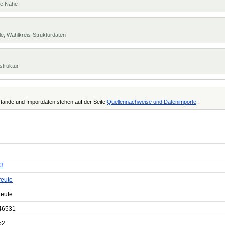
te Nähe
e, Wahlkreis-Strukturdaten
struktur
tände und Importdaten stehen auf der Seite
Quellennachweise und Datenimporte
.
3
reute
reute
46531
52