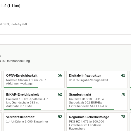
Luft (1,1 km)
© BKG, dl-de/by-2-0.
x
00 % Datenabdeckung.
56
42
ÖPNV-Erreichbarkeit
Digitale Infrastruktur
Nächste Station 1,1 km, ca. 7
35,3 % Gigabit-Verfügbarkeit
Abfahrten werktags
62
78
INKAR-Erreichbarkeit
Standortmarkt
Hausarzt 1,0 km, Apotheke 4,7
Kaufkraft 31.918 EUR/Ew.,
km, Grundschule 983 m,
Steuerkraft 962 EUR/Ew.,
Autobahn 37,0 Min.
Einzelhandel 8.547 EUR/Ew.
92
78
Verkehrssicherheit
Regionale Sicherheitslage
1,4 Unfälle je 1.000 Einwohner
PKS-HZ 4.071 je 100.000
Einwohner im Landkreis
Ravensburg