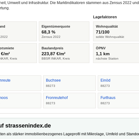
heit, Umwelt und Infrastruktur. Die Marktindikatoren stammen aus Zensus 2022 u
rtung.
Lagefaktoren
and
Eigentümerquote
Wohnqualität
%
68,3 %
71/100
 2022
Zensus 2022
solide Wohnqualität
otsmiete
Baulandpreis
ÖPNV
 €/m²
223,87 €/m²
1,1 km
NKAR, Kreis
BBSR INKAR, Kreis
nächste Station
enreute
Buchsee
Einöd
3
88273
88273
moos
Fronreutehof
Furthaus
3
88273
88273
uf strassenindex.de
ten als stärker immobilienbezogenes Lageprofil mit Mikrolage, Umfeld und Standort