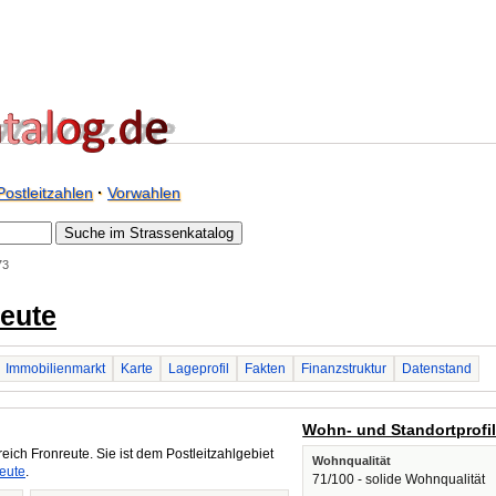
Postleitzahlen
·
Vorwahlen
73
reute
Immobilienmarkt
Karte
Lageprofil
Fakten
Finanzstruktur
Datenstand
Wohn- und Standortprofi
eich Fronreute. Sie ist dem Postleitzahlgebiet
Wohnqualität
eute
.
71/100 - solide Wohnqualität