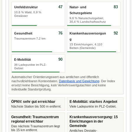
47
83
Umfeldstruktur
Natur- und
10,6 % Wald, 0,9 %
Schutzgebiete
Gewässer
9,6 % Naturschutzgebiet,
30,4 % Landschaftsschutz
76
92
Gesundheit
Krankenhausversorgun
Traumazentrum 7,2 km
g
15 Einrichtungen, 4.110
Betten (Gemeinde)
90
E-Mobilität
36 Ladepunkte im PLZ-
Gebiet
Automatischer Orientierungswert aus amtlichen und öffentlich
nachvollziehbaren Kontextdaten.
Datenbasis und Gewichtung
. Der Index
ersetzt keine Besichtigung, kein Verkehrswertgutachten und keine
individuelle Standortprüfung.
ÖPNV: sehr gut erreichbar
E-Mobilität: starkes Angebot
Nächste Station bis 500 m entfernt.
Viele Ladepunkte im PLZ-Gebiet.
Gesundheit: Traumazentrum
Krankenhausversorgung: 15
regional erreichbar
Einrichtungen in der
Gemeinde
Das nächste Traumazentrum liegt
bis 15 km entfernt.
Amtliches Destatis-