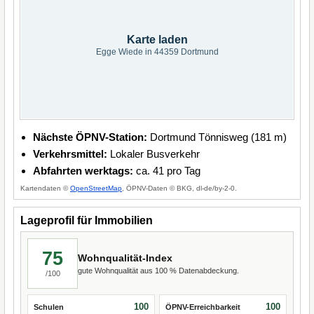
Karte laden
Egge Wiede in 44359 Dortmund
Nächste ÖPNV-Station:
Dortmund Tönnisweg (181 m)
Verkehrsmittel:
Lokaler Busverkehr
Abfahrten werktags:
ca. 41 pro Tag
Kartendaten ©
OpenStreetMap
, ÖPNV-Daten © BKG, dl-de/by-2-0.
Lageprofil für Immobilien
75
Wohnqualität-Index
gute Wohnqualität aus 100 % Datenabdeckung.
/100
100
100
Schulen
ÖPNV-Erreichbarkeit