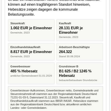
können auf einen tragfähigeren Standort hinweisen,
Hebesätze zeigen dagegen die kommunale
Belastungsseite.
Steuerkraft
Kaufkraft
1.002 EUR je Einwohner
28.131 EUR je
Einwohner
Gemeinde, 2023
Gemeinde, 2023
Einzelhandelskaufkraft
Arbeitsort-Beschäftigte
8.817 EUR je Einwohner
264.322
Gemeinde, 2023
Stand 30.06.2024
Gewerbesteuer
Grundsteuer B
485 % Hebesatz
B1 625 / B2 1245 %
Hebesatz
amtlicher Gemeindewert 01.01.2026
bebaute/bebaubare Grundstücke
Gewerbesteuer-Aufkommen, Gewerbesteuer netto, Gemeindeanteile und
Steuereinnahmekraft stammen aus der Regionaldatenbank Deutschland
71231-01-03-5, Datenstand 31.12.2023. Steuerkraft, Kaufkraft und
Einzelhandelskaufkraft stammen aus BBSR INKAR. Hebesätze stammen
aus der Regionaldatenbank Deutschland bzw. aktuelleren amtlichen
Landes- oder Gemeindedaten.