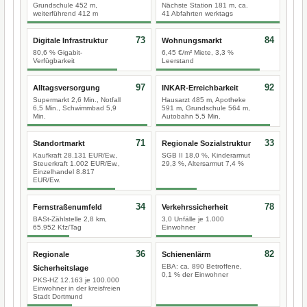
Grundschule 452 m,
Nächste Station 181 m, ca.
weiterführend 412 m
41 Abfahrten werktags
73
84
Digitale Infrastruktur
Wohnungsmarkt
80,6 % Gigabit-
6,45 €/m² Miete, 3,3 %
Verfügbarkeit
Leerstand
97
92
Alltagsversorgung
INKAR-Erreichbarkeit
Supermarkt 2,6 Min., Notfall
Hausarzt 485 m, Apotheke
6,5 Min., Schwimmbad 5,9
591 m, Grundschule 564 m,
Min.
Autobahn 5,5 Min.
71
33
Standortmarkt
Regionale Sozialstruktur
Kaufkraft 28.131 EUR/Ew.,
SGB II 18,0 %, Kinderarmut
Steuerkraft 1.002 EUR/Ew.,
29,3 %, Altersarmut 7,4 %
Einzelhandel 8.817
EUR/Ew.
34
78
Fernstraßenumfeld
Verkehrssicherheit
BASt-Zählstelle 2,8 km,
3,0 Unfälle je 1.000
65.952 Kfz/Tag
Einwohner
36
82
Regionale
Schienenlärm
EBA: ca. 890 Betroffene,
Sicherheitslage
0,1 % der Einwohner
PKS-HZ 12.163 je 100.000
Einwohner in der kreisfreien
Stadt Dortmund