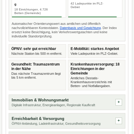
42 Ladepunkte im PLZ-
g
Gebiet
18 Einrichtungen, 4.726
Betten (Gemeinde)
Automatischer Orientierungswert aus amtlichen und öffentlich
nachvollziehbaren Kontextdaten.
Datenbasis und Gewichtung
. Der Index
ersetzt keine Besichtigung, kein Verkehrswertgutachten und keine
individuelle Standortprüfung.
ÖPNV: sehr gut erreichbar
E-Mobilität: starkes Angebot
Nächste Station bis 500 m entfernt.
Viele Ladepunkte im PLZ-Gebiet.
Gesundheit: Traumazentrum
Krankenhausversorgung: 18
in der Nähe
Einrichtungen in der
Gemeinde
Das nächste Traumazentrum liegt
bis 5 km entfernt.
Amtliches Destatis-
Krankenhausverzeichnis mit
Betten- und Notfallangaben.
Immobilien & Wohnungsmarkt
Digitale Infrastruktur, Energieanlagen, Regionale Kaufkraft
Erreichbarkeit & Versorgung
ÖPNV-Anbindung, Ladeinfrastruktur, Gesundheitsversorgung