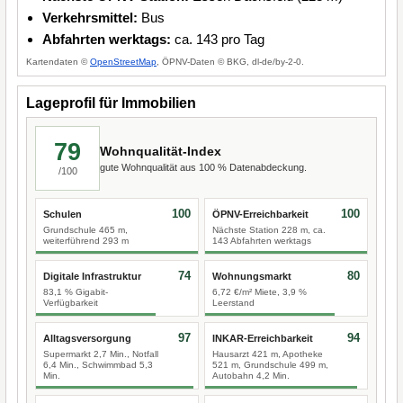
Verkehrsmittel:
Bus
Abfahrten werktags:
ca. 143 pro Tag
Kartendaten ©
OpenStreetMap
, ÖPNV-Daten © BKG, dl-de/by-2-0.
Lageprofil für Immobilien
79
Wohnqualität-Index
gute Wohnqualität aus 100 % Datenabdeckung.
/100
100
100
Schulen
ÖPNV-Erreichbarkeit
Grundschule 465 m,
Nächste Station 228 m, ca.
weiterführend 293 m
143 Abfahrten werktags
74
80
Digitale Infrastruktur
Wohnungsmarkt
83,1 % Gigabit-
6,72 €/m² Miete, 3,9 %
Verfügbarkeit
Leerstand
97
94
Alltagsversorgung
INKAR-Erreichbarkeit
Supermarkt 2,7 Min., Notfall
Hausarzt 421 m, Apotheke
6,4 Min., Schwimmbad 5,3
521 m, Grundschule 499 m,
Min.
Autobahn 4,2 Min.