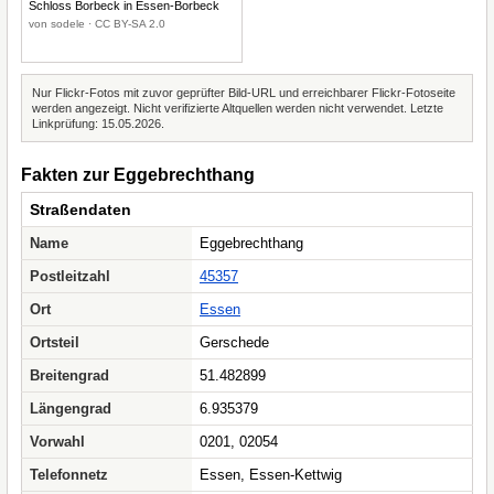
Schloss Borbeck in Essen-Borbeck
von sodele · CC BY-SA 2.0
Nur Flickr-Fotos mit zuvor geprüfter Bild-URL und erreichbarer Flickr-Fotoseite
werden angezeigt. Nicht verifizierte Altquellen werden nicht verwendet. Letzte
Linkprüfung: 15.05.2026.
Fakten zur Eggebrechthang
Straßendaten
Name
Eggebrechthang
Postleitzahl
45357
Ort
Essen
Ortsteil
Gerschede
Breitengrad
51.482899
Längengrad
6.935379
Vorwahl
0201, 02054
Telefonnetz
Essen, Essen-Kettwig