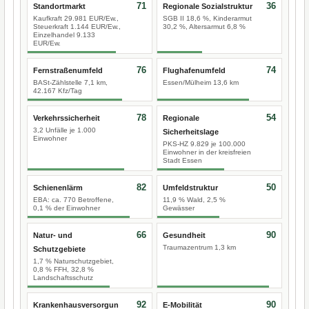
71
36
Standortmarkt
Regionale Sozialstruktur
Kaufkraft 29.981 EUR/Ew.,
SGB II 18,6 %, Kinderarmut
Steuerkraft 1.144 EUR/Ew.,
30,2 %, Altersarmut 6,8 %
Einzelhandel 9.133
EUR/Ew.
76
74
Fernstraßenumfeld
Flughafenumfeld
BASt-Zählstelle 7,1 km,
Essen/Mülheim 13,6 km
42.167 Kfz/Tag
78
54
Verkehrssicherheit
Regionale
3,2 Unfälle je 1.000
Sicherheitslage
Einwohner
PKS-HZ 9.829 je 100.000
Einwohner in der kreisfreien
Stadt Essen
82
50
Schienenlärm
Umfeldstruktur
EBA: ca. 770 Betroffene,
11,9 % Wald, 2,5 %
0,1 % der Einwohner
Gewässer
66
90
Natur- und
Gesundheit
Traumazentrum 1,3 km
Schutzgebiete
1,7 % Naturschutzgebiet,
0,8 % FFH, 32,8 %
Landschaftsschutz
92
90
Krankenhausversorgun
E-Mobilität