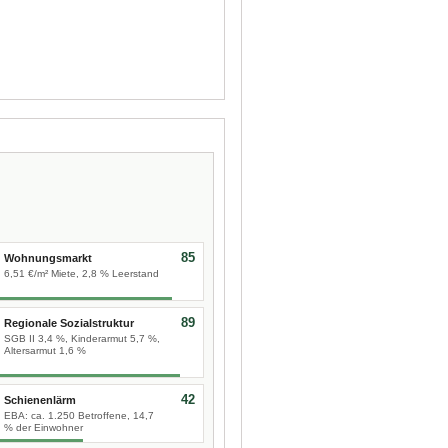
85
Wohnungsmarkt
6,51 €/m² Miete, 2,8 % Leerstand
89
Regionale Sozialstruktur
SGB II 3,4 %, Kinderarmut 5,7 %,
Altersarmut 1,6 %
42
Schienenlärm
EBA: ca. 1.250 Betroffene, 14,7
% der Einwohner