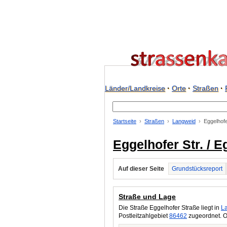
Länder/Landkreise
·
Orte
·
Straßen
·
Startseite
Straßen
Langweid
Eggelhofe
Eggelhofer Str. / 
Auf dieser Seite
Grundstücksreport
Straße und Lage
Die Straße Eggelhofer Straße liegt in
L
Postleitzahlgebiet
86462
zugeordnet. O