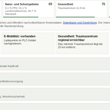
69
76
Natur- und Schutzgebiete
Gesundheit
0,1 % FFH, 21,1 %
Traumazentrum 11,9 km
Landschaftsschutz, 26,7 %
Naturpark
ichen und öffentlich nachvollziehbaren Kontextdaten.
Datenbasis und Gewichtung
. Der Index
lle Standortprüfung.
E-Mobilität: vorhanden
Gesundheit: Traumazentrum
regional erreichbar
Ladepunkte im PLZ-Gebiet
nachgewiesen.
Das nächste Traumazentrum liegt bis
15 km entfernt.
ionale Kaufkraft
undheitsversorgung
, Verkehrssicherheit