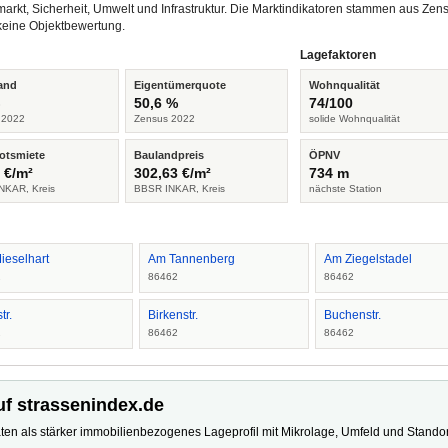
arkt, Sicherheit, Umwelt und Infrastruktur. Die Marktindikatoren stammen aus Z
keine Objektbewertung.
Lagefaktoren
and
Eigentümerquote
Wohnqualität
%
50,6 %
74/100
 2022
Zensus 2022
solide Wohnqualität
otsmiete
Baulandpreis
ÖPNV
 €/m²
302,63 €/m²
734 m
NKAR, Kreis
BBSR INKAR, Kreis
nächste Station
ieselhart
Am Tannenberg
Am Ziegelstadel
2
86462
86462
tr.
Birkenstr.
Buchenstr.
2
86462
86462
uf strassenindex.de
ten als stärker immobilienbezogenes Lageprofil mit Mikrolage, Umfeld und Standort