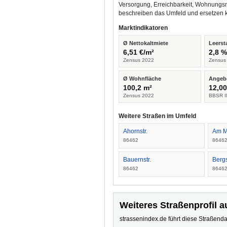
Versorgung, Erreichbarkeit, Wohnungsm
beschreiben das Umfeld und ersetzen 
Marktindikatoren
Ø Nettokaltmiete
Leerst
6,51 €/m²
2,8 
Zensus 2022
Zensus
Ø Wohnfläche
Angeb
100,2 m²
12,00
Zensus 2022
BBSR I
Weitere Straßen im Umfeld
Ahornstr.
Am M
86462
8646
Bauernstr.
Bergs
86462
8646
Weiteres Straßenprofil a
strassenindex.de führt diese Straßenda