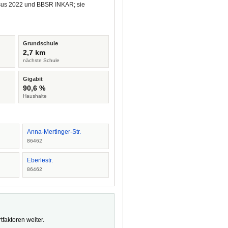
ensus 2022 und BBSR INKAR; sie
Grundschule
2,7 km
nächste Schule
Gigabit
90,6 %
Haushalte
Anna-Mertinger-Str.
86462
Eberlestr.
86462
faktoren weiter.