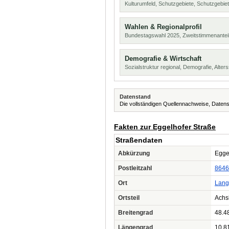
Kulturumfeld, Schutzgebiete, Schutzgebie
Wahlen & Regionalprofil
Bundestagswahl 2025, Zweitstimmenanteil
Demografie & Wirtschaft
Sozialstruktur regional, Demografie, Alters
Datenstand
Die vollständigen Quellennachweise, Datens
Fakten zur Eggelhofer Straße
Straßendaten
Abkürzung
Eggel
Postleitzahl
8646
Ort
Lang
Ortsteil
Achs
Breitengrad
48.4
Längengrad
10.8