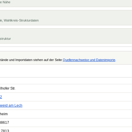
te Nähe
e, Wahlkreis-Strukturdaten
struktur
tände und Importdaten stehen auf der Seite
Quellennachweise und Datenimporte
.
hofer Str.
2
weid am Lech
heim
88617
17813