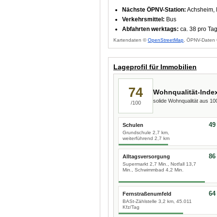
Nächste ÖPNV-Station:
Achsheim, D
Verkehrsmittel:
Bus
Abfahrten werktags:
ca. 38 pro Ta
Kartendaten ©
OpenStreetMap
, ÖPNV-Daten 
Lageprofil für Immobilien
74
Wohnqualität-Inde
solide Wohnqualität aus 1
/100
49
Schulen
Grundschule 2,7 km,
weiterführend 2,7 km
86
Alltagsversorgung
Supermarkt 2,7 Min., Notfall 13,7
Min., Schwimmbad 4,2 Min.
64
Fernstraßenumfeld
BASt-Zählstelle 3,2 km, 45.011
Kfz/Tag