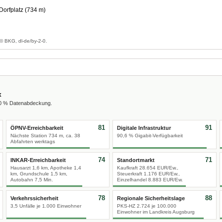
orfplatz (734 m)
g
© BKG, dl-de/by-2-0.
x
00 % Datenabdeckung.
81
91
ÖPNV-Erreichbarkeit
Digitale Infrastruktur
Nächste Station 734 m, ca. 38
90,6 % Gigabit-Verfügbarkeit
Abfahrten werktags
74
71
INKAR-Erreichbarkeit
Standortmarkt
Hausarzt 1,6 km, Apotheke 1,4
Kaufkraft 28.654 EUR/Ew.,
km, Grundschule 1,5 km,
Steuerkraft 1.176 EUR/Ew.,
Autobahn 7,5 Min.
Einzelhandel 8.883 EUR/Ew.
78
88
Verkehrssicherheit
Regionale Sicherheitslage
3,5 Unfälle je 1.000 Einwohner
PKS-HZ 2.724 je 100.000
Einwohner im Landkreis Augsburg