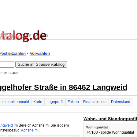
Postleitzahlen
·
Vorwahlen
r Str. 86462
Eggelhofer Straße in 86462 Langweid
Immobilienmarkt
Karte
Lageprofil
Fakten
Finanzstruktur
Datenstand
Wohn- und Standortprofi
angweid
im Bereich Achsheim. Sie ist dem
Wohnqualität
rtsteilbezug:
Achsheim
.
74/100 - solide Wohnqualität