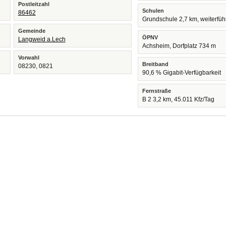
Postleitzahl
Schulen
86462
Grundschule 2,7 km, weiterfü
Gemeinde
ÖPNV
Langweid a.Lech
Achsheim, Dorfplatz 734 m
Vorwahl
Breitband
08230, 0821
90,6 % Gigabit-Verfügbarkeit
Fernstraße
B 2 3,2 km, 45.011 Kfz/Tag