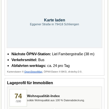
Karte laden
Eggener Straße in 79418 Schliengen
Nächste ÖPNV-Station:
Liel Fambergstraße (38 m)
Verkehrsmittel:
Bus
Abfahrten werktags:
ca. 24 pro Tag
Kartendaten ©
OpenStreetMap
, ÖPNV-Daten © BKG, dl-de/by-2-0.
Lageprofil für Immobilien
74
Wohnqualität-Index
solide Wohnqualität aus 100 % Datenabdeckung.
/100