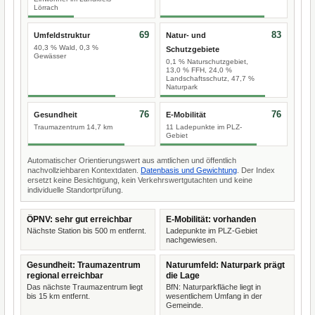
Lörrach
69
83
Umfeldstruktur
Natur- und
40,3 % Wald, 0,3 %
Schutzgebiete
Gewässer
0,1 % Naturschutzgebiet,
13,0 % FFH, 24,0 %
Landschaftsschutz, 47,7 %
Naturpark
76
76
Gesundheit
E-Mobilität
Traumazentrum 14,7 km
11 Ladepunkte im PLZ-
Gebiet
Automatischer Orientierungswert aus amtlichen und öffentlich
nachvollziehbaren Kontextdaten.
Datenbasis und Gewichtung
. Der Index
ersetzt keine Besichtigung, kein Verkehrswertgutachten und keine
individuelle Standortprüfung.
ÖPNV: sehr gut erreichbar
E-Mobilität: vorhanden
Nächste Station bis 500 m entfernt.
Ladepunkte im PLZ-Gebiet
nachgewiesen.
Gesundheit: Traumazentrum
Naturumfeld: Naturpark prägt
regional erreichbar
die Lage
Das nächste Traumazentrum liegt
BfN: Naturparkfläche liegt in
bis 15 km entfernt.
wesentlichem Umfang in der
Gemeinde.