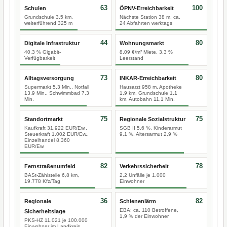
63
100
Schulen
ÖPNV-Erreichbarkeit
Grundschule 3,5 km,
Nächste Station 38 m, ca.
weiterführend 325 m
24 Abfahrten werktags
44
80
Digitale Infrastruktur
Wohnungsmarkt
40,3 % Gigabit-
8,09 €/m² Miete, 3,3 %
Verfügbarkeit
Leerstand
73
80
Alltagsversorgung
INKAR-Erreichbarkeit
Supermarkt 5,3 Min., Notfall
Hausarzt 958 m, Apotheke
13,9 Min., Schwimmbad 7,3
1,9 km, Grundschule 1,1
Min.
km, Autobahn 11,1 Min.
75
75
Standortmarkt
Regionale Sozialstruktur
Kaufkraft 31.922 EUR/Ew.,
SGB II 5,6 %, Kinderarmut
Steuerkraft 1.002 EUR/Ew.,
9,1 %, Altersarmut 2,9 %
Einzelhandel 8.360
EUR/Ew.
82
78
Fernstraßenumfeld
Verkehrssicherheit
BASt-Zählstelle 6,8 km,
2,2 Unfälle je 1.000
19.778 Kfz/Tag
Einwohner
36
82
Regionale
Schienenlärm
EBA: ca. 110 Betroffene,
Sicherheitslage
1,9 % der Einwohner
PKS-HZ 11.021 je 100.000
Einwohner im Landkreis