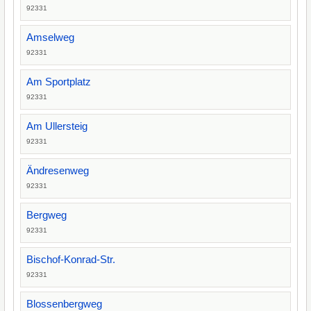
92331
Amselweg
92331
Am Sportplatz
92331
Am Ullersteig
92331
Ändresenweg
92331
Bergweg
92331
Bischof-Konrad-Str.
92331
Blossenbergweg