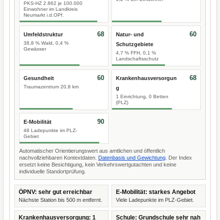
PKS-HZ 2.862 je 100.000
Einwohner im Landkreis
Neumarkt i.d.OPf.
68
60
Umfeldstruktur
Natur- und
38,8 % Wald, 0,4 %
Schutzgebiete
Gewässer
4,7 % FFH, 0,1 %
Landschaftsschutz
60
68
Gesundheit
Krankenhausversorgun
Traumazentrum 20,8 km
g
1 Einrichtung, 0 Betten
(PLZ)
90
E-Mobilität
48 Ladepunkte im PLZ-
Gebiet
Automatischer Orientierungswert aus amtlichen und öffentlich
nachvollziehbaren Kontextdaten.
Datenbasis und Gewichtung
. Der Index
ersetzt keine Besichtigung, kein Verkehrswertgutachten und keine
individuelle Standortprüfung.
ÖPNV: sehr gut erreichbar
E-Mobilität: starkes Angebot
Nächste Station bis 500 m entfernt.
Viele Ladepunkte im PLZ-Gebiet.
Krankenhausversorgung: 1
Schule: Grundschule sehr nah