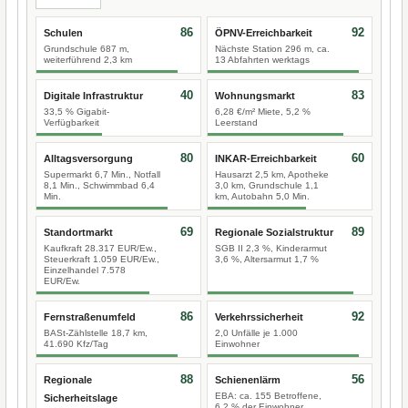
86
92
Schulen
ÖPNV-Erreichbarkeit
Grundschule 687 m,
Nächste Station 296 m, ca.
weiterführend 2,3 km
13 Abfahrten werktags
40
83
Digitale Infrastruktur
Wohnungsmarkt
33,5 % Gigabit-
6,28 €/m² Miete, 5,2 %
Verfügbarkeit
Leerstand
80
60
Alltagsversorgung
INKAR-Erreichbarkeit
Supermarkt 6,7 Min., Notfall
Hausarzt 2,5 km, Apotheke
8,1 Min., Schwimmbad 6,4
3,0 km, Grundschule 1,1
Min.
km, Autobahn 5,0 Min.
69
89
Standortmarkt
Regionale Sozialstruktur
Kaufkraft 28.317 EUR/Ew.,
SGB II 2,3 %, Kinderarmut
Steuerkraft 1.059 EUR/Ew.,
3,6 %, Altersarmut 1,7 %
Einzelhandel 7.578
EUR/Ew.
86
92
Fernstraßenumfeld
Verkehrssicherheit
BASt-Zählstelle 18,7 km,
2,0 Unfälle je 1.000
41.690 Kfz/Tag
Einwohner
88
56
Regionale
Schienenlärm
EBA: ca. 155 Betroffene,
Sicherheitslage
6,2 % der Einwohner