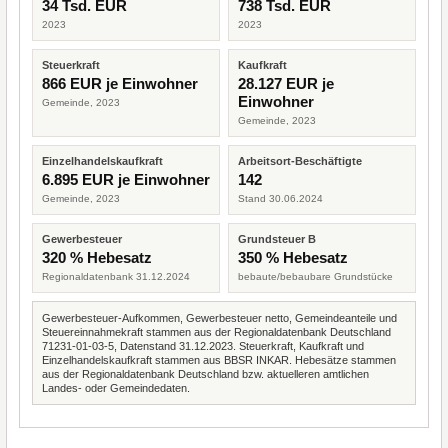
34 Tsd. EUR
738 Tsd. EUR
2023
2023
Steuerkraft
Kaufkraft
866 EUR je Einwohner
28.127 EUR je
Einwohner
Gemeinde, 2023
Gemeinde, 2023
Einzelhandelskaufkraft
Arbeitsort-Beschäftigte
6.895 EUR je Einwohner
142
Gemeinde, 2023
Stand 30.06.2024
Gewerbesteuer
Grundsteuer B
320 % Hebesatz
350 % Hebesatz
Regionaldatenbank 31.12.2024
bebaute/bebaubare Grundstücke
Gewerbesteuer-Aufkommen, Gewerbesteuer netto, Gemeindeanteile und
Steuereinnahmekraft stammen aus der Regionaldatenbank Deutschland
71231-01-03-5, Datenstand 31.12.2023. Steuerkraft, Kaufkraft und
Einzelhandelskaufkraft stammen aus BBSR INKAR. Hebesätze stammen
aus der Regionaldatenbank Deutschland bzw. aktuelleren amtlichen
Landes- oder Gemeindedaten.