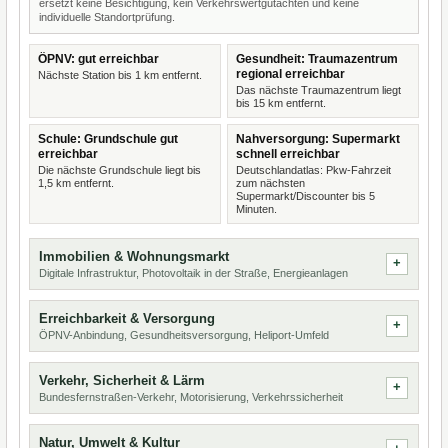
ersetzt keine Besichtigung, kein Verkehrswertgutachten und keine
individuelle Standortprüfung.
ÖPNV: gut erreichbar
Gesundheit: Traumazentrum
regional erreichbar
Nächste Station bis 1 km entfernt.
Das nächste Traumazentrum liegt
bis 15 km entfernt.
Schule: Grundschule gut
Nahversorgung: Supermarkt
erreichbar
schnell erreichbar
Die nächste Grundschule liegt bis
Deutschlandatlas: Pkw-Fahrzeit
1,5 km entfernt.
zum nächsten
Supermarkt/Discounter bis 5
Minuten.
Immobilien & Wohnungsmarkt
Digitale Infrastruktur, Photovoltaik in der Straße, Energieanlagen
Erreichbarkeit & Versorgung
ÖPNV-Anbindung, Gesundheitsversorgung, Heliport-Umfeld
Verkehr, Sicherheit & Lärm
Bundesfernstraßen-Verkehr, Motorisierung, Verkehrssicherheit
Natur, Umwelt & Kultur