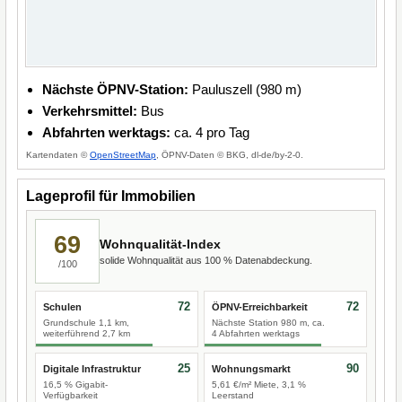
Nächste ÖPNV-Station:
Pauluszell (980 m)
Verkehrsmittel:
Bus
Abfahrten werktags:
ca. 4 pro Tag
Kartendaten ©
OpenStreetMap
, ÖPNV-Daten © BKG, dl-de/by-2-0.
Lageprofil für Immobilien
69
Wohnqualität-Index
solide Wohnqualität aus 100 % Datenabdeckung.
/100
72
72
Schulen
ÖPNV-Erreichbarkeit
Grundschule 1,1 km,
Nächste Station 980 m, ca.
weiterführend 2,7 km
4 Abfahrten werktags
25
90
Digitale Infrastruktur
Wohnungsmarkt
16,5 % Gigabit-
5,61 €/m² Miete, 3,1 %
Verfügbarkeit
Leerstand