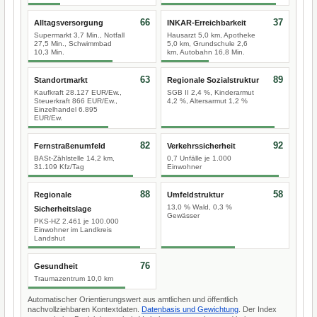
66
37
Alltagsversorgung
INKAR-Erreichbarkeit
Supermarkt 3,7 Min., Notfall
Hausarzt 5,0 km, Apotheke
27,5 Min., Schwimmbad
5,0 km, Grundschule 2,6
10,3 Min.
km, Autobahn 16,8 Min.
63
89
Standortmarkt
Regionale Sozialstruktur
Kaufkraft 28.127 EUR/Ew.,
SGB II 2,4 %, Kinderarmut
Steuerkraft 866 EUR/Ew.,
4,2 %, Altersarmut 1,2 %
Einzelhandel 6.895
EUR/Ew.
82
92
Fernstraßenumfeld
Verkehrssicherheit
BASt-Zählstelle 14,2 km,
0,7 Unfälle je 1.000
31.109 Kfz/Tag
Einwohner
88
58
Regionale
Umfeldstruktur
13,0 % Wald, 0,3 %
Sicherheitslage
Gewässer
PKS-HZ 2.461 je 100.000
Einwohner im Landkreis
Landshut
76
Gesundheit
Traumazentrum 10,0 km
Automatischer Orientierungswert aus amtlichen und öffentlich
nachvollziehbaren Kontextdaten.
Datenbasis und Gewichtung
. Der Index