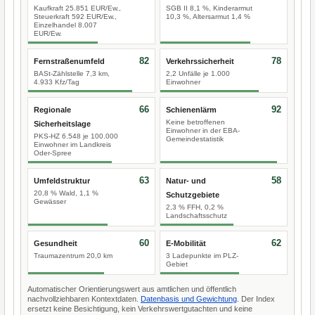
Kaufkraft 25.851 EUR/Ew.,
SGB II 8,1 %, Kinderarmut
Steuerkraft 592 EUR/Ew.,
10,3 %, Altersarmut 1,4 %
Einzelhandel 8.007
EUR/Ew.
82
78
Fernstraßenumfeld
Verkehrssicherheit
BASt-Zählstelle 7,3 km,
2,2 Unfälle je 1.000
4.933 Kfz/Tag
Einwohner
66
92
Regionale
Schienenlärm
Keine betroffenen
Sicherheitslage
Einwohner in der EBA-
PKS-HZ 6.548 je 100.000
Gemeindestatistik
Einwohner im Landkreis
Oder-Spree
63
58
Umfeldstruktur
Natur- und
20,8 % Wald, 1,1 %
Schutzgebiete
Gewässer
2,3 % FFH, 0,2 %
Landschaftsschutz
60
62
Gesundheit
E-Mobilität
Traumazentrum 20,0 km
3 Ladepunkte im PLZ-
Gebiet
Automatischer Orientierungswert aus amtlichen und öffentlich
nachvollziehbaren Kontextdaten.
Datenbasis und Gewichtung
. Der Index
ersetzt keine Besichtigung, kein Verkehrswertgutachten und keine