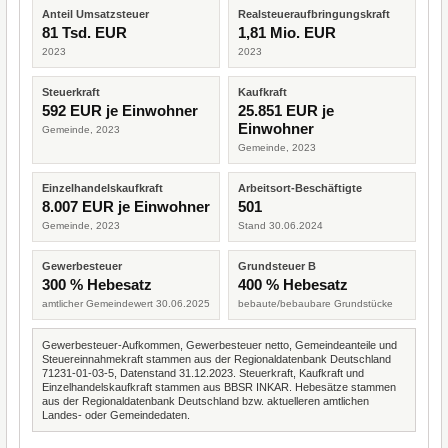
Anteil Umsatzsteuer
Realsteueraufbringungskraft
81 Tsd. EUR
1,81 Mio. EUR
2023
2023
Steuerkraft
Kaufkraft
592 EUR je Einwohner
25.851 EUR je
Einwohner
Gemeinde, 2023
Gemeinde, 2023
Einzelhandelskaufkraft
Arbeitsort-Beschäftigte
8.007 EUR je Einwohner
501
Gemeinde, 2023
Stand 30.06.2024
Gewerbesteuer
Grundsteuer B
300 % Hebesatz
400 % Hebesatz
amtlicher Gemeindewert 30.06.2025
bebaute/bebaubare Grundstücke
Gewerbesteuer-Aufkommen, Gewerbesteuer netto, Gemeindeanteile und
Steuereinnahmekraft stammen aus der Regionaldatenbank Deutschland
71231-01-03-5, Datenstand 31.12.2023. Steuerkraft, Kaufkraft und
Einzelhandelskaufkraft stammen aus BBSR INKAR. Hebesätze stammen
aus der Regionaldatenbank Deutschland bzw. aktuelleren amtlichen
Landes- oder Gemeindedaten.