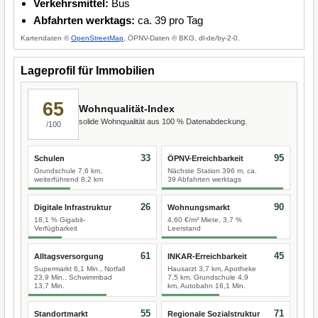
Verkehrsmittel:
Bus
Abfahrten werktags:
ca. 39 pro Tag
Kartendaten ©
OpenStreetMap
, ÖPNV-Daten © BKG, dl-de/by-2-0.
Lageprofil für Immobilien
65
Wohnqualität-Index
solide Wohnqualität aus 100 % Datenabdeckung.
/100
33
95
Schulen
ÖPNV-Erreichbarkeit
Grundschule 7,6 km,
Nächste Station 396 m, ca.
weiterführend 8,2 km
39 Abfahrten werktags
26
90
Digitale Infrastruktur
Wohnungsmarkt
18,1 % Gigabit-
4,60 €/m² Miete, 3,7 %
Verfügbarkeit
Leerstand
61
45
Alltagsversorgung
INKAR-Erreichbarkeit
Supermarkt 6,1 Min., Notfall
Hausarzt 3,7 km, Apotheke
23,9 Min., Schwimmbad
7,5 km, Grundschule 4,9
13,7 Min.
km, Autobahn 16,1 Min.
55
71
Standortmarkt
Regionale Sozialstruktur