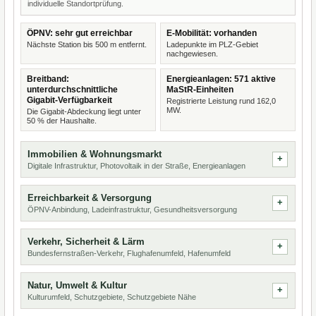
individuelle Standortprüfung.
ÖPNV: sehr gut erreichbar
E-Mobilität: vorhanden
Nächste Station bis 500 m entfernt.
Ladepunkte im PLZ-Gebiet
nachgewiesen.
Breitband:
Energieanlagen: 571 aktive
unterdurchschnittliche
MaStR-Einheiten
Gigabit-Verfügbarkeit
Registrierte Leistung rund 162,0
MW.
Die Gigabit-Abdeckung liegt unter
50 % der Haushalte.
Immobilien & Wohnungsmarkt
Digitale Infrastruktur, Photovoltaik in der Straße, Energieanlagen
Erreichbarkeit & Versorgung
ÖPNV-Anbindung, Ladeinfrastruktur, Gesundheitsversorgung
Verkehr, Sicherheit & Lärm
Bundesfernstraßen-Verkehr, Flughafenumfeld, Hafenumfeld
Natur, Umwelt & Kultur
Kulturumfeld, Schutzgebiete, Schutzgebiete Nähe