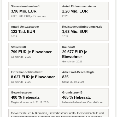
Steuereinnahmekraft
Anteil Einkommensteuer
3,96 Mio. EUR
2,28 Mio. EUR
2023, 988 EUR je Einwohner
2023
Anteil Umsatzsteuer
Realsteueraufbringungskraft
123 Tsd. EUR
1,63 Mio. EUR
2023
2023
Steuerkraft
Kaufkraft
799 EUR je Einwohner
29.677 EUR je
Einwohner
Gemeinde, 2023
Gemeinde, 2023
Einzelhandelskaufkraft
Arbeitsort-Beschäftigte
8.627 EUR je Einwohner
835
Gemeinde, 2023
Stand 30.06.2024
Gewerbesteuer
Grundsteuer B
400 % Hebesatz
465 % Hebesatz
Regionaldatenbank 31.12.2024
bebaute/bebaubare Grundstücke
Gewerbesteuer-Aufkommen, Gewerbesteuer netto, Gemeindeanteile und
Steuereinnahmekraft stammen aus der Regionaldatenbank Deutschland