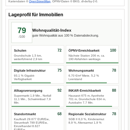
Kartendaten ©
OpenStreetMap
, ÖPNV-Daten © BKG, dl-de/by-2-0.
Lageprofil für Immobilien
79
Wohnqualität-Index
gute Wohnqualität aus 100 % Datenabdeckung.
/100
72
100
Schulen
ÖPNV-Erreichbarkeit
Grundschule 1,5 km,
Nächste Station 206 m, ca.
weiterführend 2,9 km
190 Abfahrten werktags
75
78
Digitale Infrastruktur
Wohnungsmarkt
93,1 % Gigabit-
6,70 €/m² Miete, 5,2 %
Verfügbarkeit
Leerstand
92
88
Alltagsversorgung
INKAR-Erreichbarkeit
Supermarkt 1,9 Min., Notfall
Hausarzt 675 m, Apotheke
11,1 Min., Schwimmbad 7,9
701 m, Grundschule 634 m,
Min.
Autobahn 7,7 Min.
68
78
Standortmarkt
Regionale Sozialstruktur
Kaufkraft 29.677 EUR/Ew.,
SGB II 6,0 %, Kinderarmut
Steuerkraft 799 EUR/Ew.,
8,9 %, Altersarmut 1,9 %
Einzelhandel 8.627
EUR/Ew.