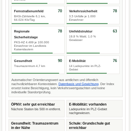
70
78
Fernstraßenumfeld
Verkehrssicherheit
BASt-Zählstelle 6,1 km,
3,5 Unfälle je 1.000
64.024 Kfz/Tag
Einwohner
78
63
Regionale
Umfeldstruktur
19,8 % Wald, 1,0 %
Sicherheitslage
Gewässer
PKS-HZ 4.489 je 100.000
Einwohner im Landkreis
Kaiserslautern
90
76
Gesundheit
E-Mobilität
Traumazentrum 4,7 km
14 Ladepunkte im PLZ-
Gebiet
Automatischer Orientierungswert aus amtlichen und öffentlich
nachvollziehbaren Kontextdaten.
Datenbasis und Gewichtung
. Der Index
ersetzt keine Besichtigung, kein Verkehrswertgutachten und keine
individuelle Standortprüfung.
ÖPNV: sehr gut erreichbar
E-Mobilität: vorhanden
Nächste Station bis 500 m entfernt.
Ladepunkte im PLZ-Gebiet
nachgewiesen.
Gesundheit: Traumazentrum
Schule: Grundschule gut
in der Nähe
erreichbar