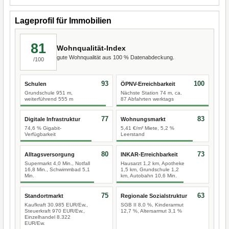
Lageprofil für Immobilien
81
Wohnqualität-Index
gute Wohnqualität aus 100 % Datenabdeckung.
/100
93
100
Schulen
ÖPNV-Erreichbarkeit
Grundschule 951 m,
Nächste Station 74 m, ca.
weiterführend 555 m
87 Abfahrten werktags
77
83
Digitale Infrastruktur
Wohnungsmarkt
74,6 % Gigabit-
5,41 €/m² Miete, 5,2 %
Verfügbarkeit
Leerstand
80
73
Alltagsversorgung
INKAR-Erreichbarkeit
Supermarkt 4,0 Min., Notfall
Hausarzt 1,2 km, Apotheke
16,8 Min., Schwimmbad 5,1
1,5 km, Grundschule 1,2
Min.
km, Autobahn 10,6 Min.
75
63
Standortmarkt
Regionale Sozialstruktur
Kaufkraft 30.985 EUR/Ew.,
SGB II 8,0 %, Kinderarmut
Steuerkraft 970 EUR/Ew.,
12,7 %, Altersarmut 3,1 %
Einzelhandel 8.322
EUR/Ew.