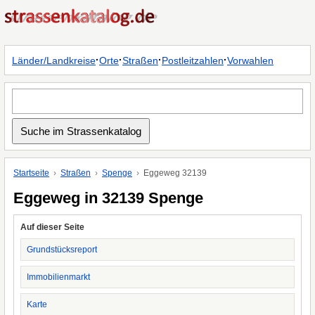
·
·
·
·
Länder/Landkreise
Orte
Straßen
Postleitzahlen
Vorwahlen
Startseite
Straßen
Spenge
Eggeweg 32139
Eggeweg in 32139 Spenge
Auf dieser Seite
Grundstücksreport
Immobilienmarkt
Karte