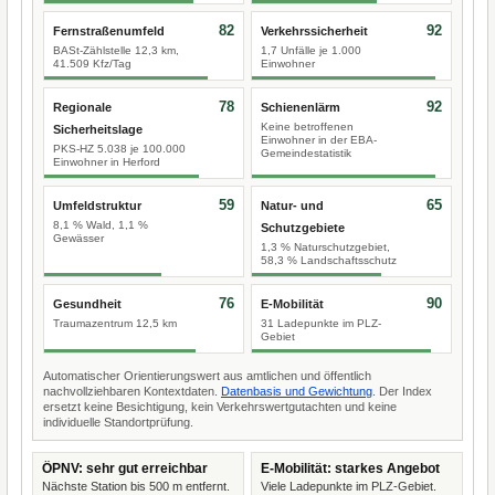
82
92
Fernstraßenumfeld
Verkehrssicherheit
BASt-Zählstelle 12,3 km,
1,7 Unfälle je 1.000
41.509 Kfz/Tag
Einwohner
78
92
Regionale
Schienenlärm
Keine betroffenen
Sicherheitslage
Einwohner in der EBA-
PKS-HZ 5.038 je 100.000
Gemeindestatistik
Einwohner in Herford
59
65
Umfeldstruktur
Natur- und
8,1 % Wald, 1,1 %
Schutzgebiete
Gewässer
1,3 % Naturschutzgebiet,
58,3 % Landschaftsschutz
76
90
Gesundheit
E-Mobilität
Traumazentrum 12,5 km
31 Ladepunkte im PLZ-
Gebiet
Automatischer Orientierungswert aus amtlichen und öffentlich
nachvollziehbaren Kontextdaten.
Datenbasis und Gewichtung
. Der Index
ersetzt keine Besichtigung, kein Verkehrswertgutachten und keine
individuelle Standortprüfung.
ÖPNV: sehr gut erreichbar
E-Mobilität: starkes Angebot
Nächste Station bis 500 m entfernt.
Viele Ladepunkte im PLZ-Gebiet.