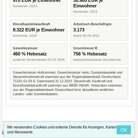
970 EUR je Einwohner
30.985 EUR je
Einwohner
Gemeinde, 2023
Gemeinde, 2023
Einzelhandelskaufkraft
Arbeitsort-Beschäftigte
8.322 EUR je Einwohner
3.173
Gemeinde, 2023
Stand 30.06.2024
Gewerbesteuer
Grundsteuer B
460 % Hebesatz
756 % Hebesatz
amtlicher Gemeindewert 01.01.2026
bebaute/bebaubare Grundstücke
Gewerbesteuer-Aufkommen, Gewerbesteuer netto, Gemeindeanteile und
Steuereinnahmekraft stammen aus der Regionaldatenbank Deutschland
71231-01-03-5, Datenstand 31.12.2023. Steuerkraft, Kaufkraft und
Einzelhandelskaufkraft stammen aus BBSR INKAR. Hebesätze stammen
aus der Regionaldatenbank Deutschland bzw. aktuelleren amtlichen
Landes- oder Gemeindedaten.
Wir verwenden Cookies und externe Dienste für Anzeigen, Karten
OK
·
·
und Messwerte.
Impressum
Straßenindex
Valid CSS