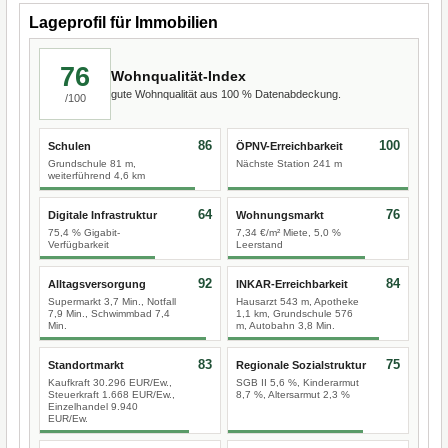
Lageprofil für Immobilien
76
Wohnqualität-Index
gute Wohnqualität aus 100 % Datenabdeckung.
/100
86
100
Schulen
ÖPNV-Erreichbarkeit
Grundschule 81 m,
Nächste Station 241 m
weiterführend 4,6 km
64
76
Digitale Infrastruktur
Wohnungsmarkt
75,4 % Gigabit-
7,34 €/m² Miete, 5,0 %
Verfügbarkeit
Leerstand
92
84
Alltagsversorgung
INKAR-Erreichbarkeit
Supermarkt 3,7 Min., Notfall
Hausarzt 543 m, Apotheke
7,9 Min., Schwimmbad 7,4
1,1 km, Grundschule 576
Min.
m, Autobahn 3,8 Min.
83
75
Standortmarkt
Regionale Sozialstruktur
Kaufkraft 30.296 EUR/Ew.,
SGB II 5,6 %, Kinderarmut
Steuerkraft 1.668 EUR/Ew.,
8,7 %, Altersarmut 2,3 %
Einzelhandel 9.940
EUR/Ew.