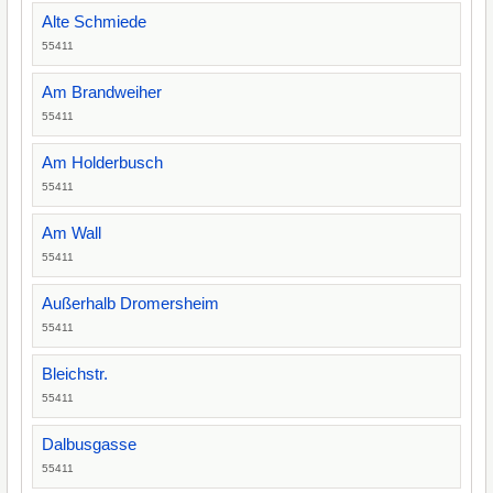
Alte Schmiede
55411
Am Brandweiher
55411
Am Holderbusch
55411
Am Wall
55411
Außerhalb Dromersheim
55411
Bleichstr.
55411
Dalbusgasse
55411