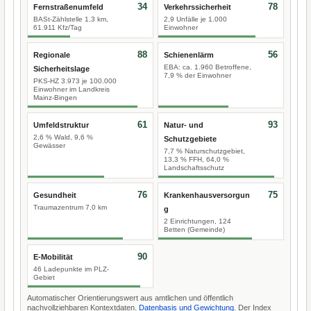
34
78
Fernstraßenumfeld
Verkehrssicherheit
BASt-Zählstelle 1,3 km,
2,9 Unfälle je 1.000
61.911 Kfz/Tag
Einwohner
88
56
Regionale
Schienenlärm
EBA: ca. 1.960 Betroffene,
Sicherheitslage
7,9 % der Einwohner
PKS-HZ 3.973 je 100.000
Einwohner im Landkreis
Mainz-Bingen
61
93
Umfeldstruktur
Natur- und
2,6 % Wald, 9,6 %
Schutzgebiete
Gewässer
7,7 % Naturschutzgebiet,
13,3 % FFH, 64,0 %
Landschaftsschutz
76
75
Gesundheit
Krankenhausversorgun
Traumazentrum 7,0 km
g
2 Einrichtungen, 124
Betten (Gemeinde)
90
E-Mobilität
46 Ladepunkte im PLZ-
Gebiet
Automatischer Orientierungswert aus amtlichen und öffentlich
nachvollziehbaren Kontextdaten.
Datenbasis und Gewichtung
. Der Index