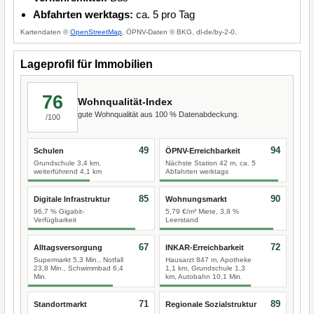
Abfahrten werktags:
ca. 5 pro Tag
Kartendaten ©
OpenStreetMap
, ÖPNV-Daten © BKG, dl-de/by-2-0.
Lageprofil für Immobilien
76
Wohnqualität-Index
gute Wohnqualität aus 100 % Datenabdeckung.
/100
49
94
Schulen
ÖPNV-Erreichbarkeit
Grundschule 3,4 km,
Nächste Station 42 m, ca. 5
weiterführend 4,1 km
Abfahrten werktags
85
90
Digitale Infrastruktur
Wohnungsmarkt
96,7 % Gigabit-
5,79 €/m² Miete, 3,8 %
Verfügbarkeit
Leerstand
67
72
Alltagsversorgung
INKAR-Erreichbarkeit
Supermarkt 5,3 Min., Notfall
Hausarzt 847 m, Apotheke
23,8 Min., Schwimmbad 6,4
1,1 km, Grundschule 1,3
Min.
km, Autobahn 10,1 Min.
71
89
Standortmarkt
Regionale Sozialstruktur