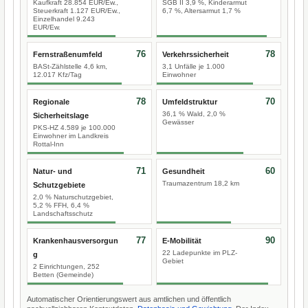
Kaufkraft 28.854 EUR/Ew.,
SGB II 3,9 %, Kinderarmut
Steuerkraft 1.127 EUR/Ew.,
6,7 %, Altersarmut 1,7 %
Einzelhandel 9.243
EUR/Ew.
76
78
Fernstraßenumfeld
Verkehrssicherheit
BASt-Zählstelle 4,6 km,
3,1 Unfälle je 1.000
12.017 Kfz/Tag
Einwohner
78
70
Regionale
Umfeldstruktur
36,1 % Wald, 2,0 %
Sicherheitslage
Gewässer
PKS-HZ 4.589 je 100.000
Einwohner im Landkreis
Rottal-Inn
71
60
Natur- und
Gesundheit
Traumazentrum 18,2 km
Schutzgebiete
2,0 % Naturschutzgebiet,
5,2 % FFH, 6,4 %
Landschaftsschutz
77
90
Krankenhausversorgun
E-Mobilität
22 Ladepunkte im PLZ-
g
Gebiet
2 Einrichtungen, 252
Betten (Gemeinde)
Automatischer Orientierungswert aus amtlichen und öffentlich