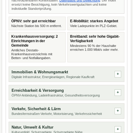
nachvollziehbaren Kontextdaten.
Datenbasis und Gewichtung
. Der Index
ersetzt keine Besichtigung, kein Verkehrswertgutachten und keine
individuelle Standortprüfung.
ÖPNV: sehr gut erreichbar
E-Mobilität: starkes Angebot
Nächste Station bis 500 m entfernt.
Viele Ladepunkte im PLZ-Gebiet.
Krankenhausversorgung: 2
Breitband: sehr hohe Gigabit-
Einrichtungen in der
Verfügbarkeit
Gemeinde
Mindestens 90 % der Haushalte
erreichen 1.000 Mbit/s oder mehr.
Amtliches Destatis-
Krankenhausverzeichnis mit
Betten- und Notfallangaben.
Immobilien & Wohnungsmarkt
Digitale Infrastruktur, Energieanlagen, Regionale Kaufkraft
Erreichbarkeit & Versorgung
ÖPNV-Anbindung, Ladeinfrastruktur, Gesundheitsversorgung
Verkehr, Sicherheit & Lärm
Bundesfernstraßen-Verkehr, Motorisierung, Verkehrssicherheit
Natur, Umwelt & Kultur
Kulturumfeld, Schutzgebiete, Schutzgebiete Nähe