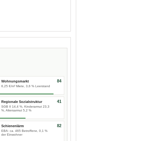
84
Wohnungsmarkt
6,25 €/m² Miete, 3,6 % Leerstand
41
Regionale Sozialstruktur
SGB II 14,4 %, Kinderarmut 23,3
%, Altersarmut 5,2 %
82
Schienenlärm
EBA: ca. 465 Betroffene, 0,1 %
der Einwohner