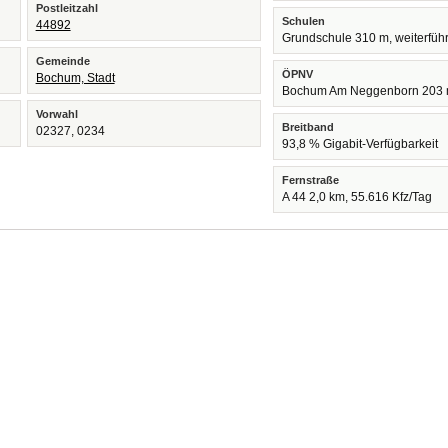
Postleitzahl
Schulen
44892
Grundschule 310 m, weiterfüh
Gemeinde
ÖPNV
Bochum, Stadt
Bochum Am Neggenborn 203
Vorwahl
Breitband
02327, 0234
93,8 % Gigabit-Verfügbarkeit
Fernstraße
A 44 2,0 km, 55.616 Kfz/Tag