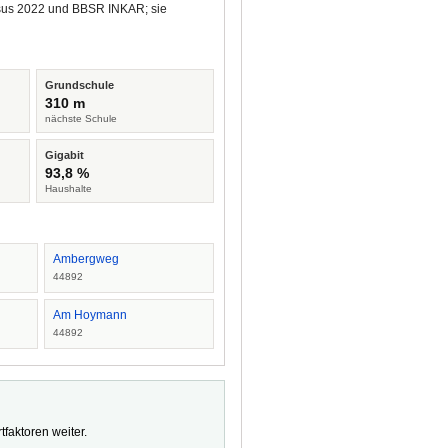
ensus 2022 und BBSR INKAR; sie
Grundschule
310 m
nächste Schule
Gigabit
93,8 %
Haushalte
Ambergweg
44892
Am Hoymann
44892
faktoren weiter.