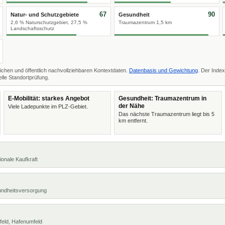
67
90
Natur- und Schutzgebiete
Gesundheit
2,6 % Naturschutzgebiet, 27,5 %
Traumazentrum 1,5 km
Landschaftsschutz
ichen und öffentlich nachvollziehbaren Kontextdaten.
Datenbasis und Gewichtung
. Der Index
lle Standortprüfung.
E-Mobilität: starkes Angebot
Gesundheit: Traumazentrum in
der Nähe
Viele Ladepunkte im PLZ-Gebiet.
Das nächste Traumazentrum liegt bis 5
km entfernt.
ionale Kaufkraft
undheitsversorgung
feld, Hafenumfeld