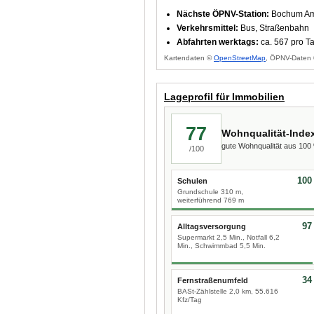
Nächste ÖPNV-Station:
Bochum Am
Verkehrsmittel:
Bus, Straßenbahn
Abfahrten werktags:
ca. 567 pro T
Kartendaten ©
OpenStreetMap
, ÖPNV-Daten 
Lageprofil für Immobilien
77
Wohnqualität-Inde
gute Wohnqualität aus 10
/100
100
Schulen
Grundschule 310 m,
weiterführend 769 m
97
Alltagsversorgung
Supermarkt 2,5 Min., Notfall 6,2
Min., Schwimmbad 5,5 Min.
34
Fernstraßenumfeld
BASt-Zählstelle 2,0 km, 55.616
Kfz/Tag