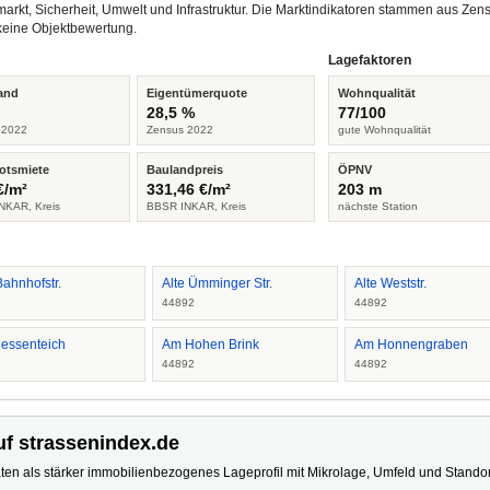
arkt, Sicherheit, Umwelt und Infrastruktur. Die Marktindikatoren stammen aus Z
keine Objektbewertung.
Lagefaktoren
and
Eigentümerquote
Wohnqualität
%
28,5 %
77/100
 2022
Zensus 2022
gute Wohnqualität
otsmiete
Baulandpreis
ÖPNV
€/m²
331,46 €/m²
203 m
NKAR, Kreis
BBSR INKAR, Kreis
nächste Station
Bahnhofstr.
Alte Ümminger Str.
Alte Weststr.
2
44892
44892
essenteich
Am Hohen Brink
Am Honnengraben
2
44892
44892
uf strassenindex.de
ten als stärker immobilienbezogenes Lageprofil mit Mikrolage, Umfeld und Standort