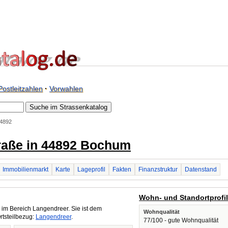
Postleitzahlen
·
Vorwahlen
44892
traße in 44892 Bochum
Immobilienmarkt
Karte
Lageprofil
Fakten
Finanzstruktur
Datenstand
Wohn- und Standortprofi
im Bereich Langendreer. Sie ist dem
Wohnqualität
rtsteilbezug:
Langendreer
.
77/100 - gute Wohnqualität