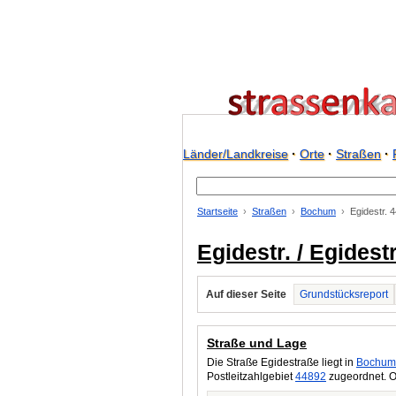
Länder/Landkreise
·
Orte
·
Straßen
·
Startseite
Straßen
Bochum
Egidestr. 
Egidestr. / Egides
Auf dieser Seite
Grundstücksreport
Straße und Lage
Die Straße Egidestraße liegt in
Bochum
Postleitzahlgebiet
44892
zugeordnet. O