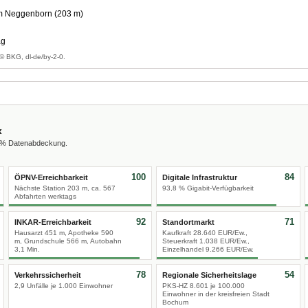
 Neggenborn (203 m)
ag
© BKG, dl-de/by-2-0.
x
0 % Datenabdeckung.
100
84
ÖPNV-Erreichbarkeit
Digitale Infrastruktur
Nächste Station 203 m, ca. 567
93,8 % Gigabit-Verfügbarkeit
Abfahrten werktags
92
71
INKAR-Erreichbarkeit
Standortmarkt
Hausarzt 451 m, Apotheke 590
Kaufkraft 28.640 EUR/Ew.,
m, Grundschule 566 m, Autobahn
Steuerkraft 1.038 EUR/Ew.,
3,1 Min.
Einzelhandel 9.266 EUR/Ew.
78
54
Verkehrssicherheit
Regionale Sicherheitslage
2,9 Unfälle je 1.000 Einwohner
PKS-HZ 8.601 je 100.000
Einwohner in der kreisfreien Stadt
Bochum