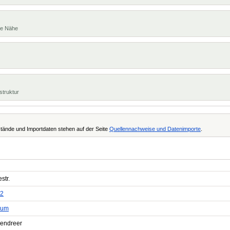
te Nähe
struktur
tände und Importdaten stehen auf der Seite
Quellennachweise und Datenimporte
.
str.
2
hum
endreer