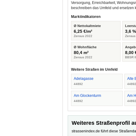
Versorgung, Erreichbarkeit, Wohnungsm
beschreiben das Umfeld und ersetzen 
Marktindikatoren
Ø Nettokaltmiete
Leerst
6,25 €/m²
3,6 
Zensus 2022
Zensus
Ø Wohnfläche
Angeb
80,4 m²
8,00 
Zensus 2022
BBSR I
Weitere Straßen im Umfeld
Adelagasse
Alte 
44892
4489
Am Glockenturm
Am H
44892
4489
Weiteres Straßenprofil a
strassenindex.de führt diese Straßenda