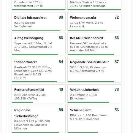
Grundschule 337 m,
Nächste Station 133 m, ca.
weiterführend 337 m
1.251 Abfahrten werktags
90
72
Digitale Infrastruktur
Wohnungsmarkt
93,0 % Gigabit-
10,94 €/m² Miete, 2,6 %
Verfügbarkeit
Leerstand
86
86
Alltagsversorgung
INKAR-Erreichbarkeit
Supermarkt 2,5 Min., Notfall
Hausarzt 528 m, Apotheke
17,3 Min., Schwimmbad 3,8
694 m, Grundschule 738 m,
Min.
Autobahn 2,8 Min.
84
87
Standortmarkt
Regionale Sozialstruktur
Kaufkraft 33.383 EUR/Ew.,
SGB II 3,6 %, Kinderarmut
Steuerkraft 1.066 EUR/Ew.,
6,0 %, Altersarmut 2,5 %
Einzelhandel 9.515
EUR/Ew.
40
78
Fernstraßenumfeld
Verkehrssicherheit
BASt-Zählstelle 3,2 km,
2,4 Unfälle je 1.000
107.238 Kfz/Tag
Einwohner
88
56
Regionale
Schienenlärm
EBA: ca. 1.100 Betroffene,
Sicherheitslage
5,1 % der Einwohner
PKS-HZ 3.283 je 100.000
Einwohner im Landkreis
München