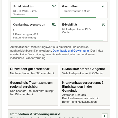
57
76
Umfeldstruktur
Gesundheit
13,2 % Wald, 0,2 %
Traumazentrum 5,9 km
Gewässer
81
90
Krankenhausversorgun
E-Mobilität
62 Ladepunkte im PLZ-
g
Gebiet
2 Einrichtungen, 674
Betten (Gemeinde)
Automatischer Orientierungswert aus amtlichen und öffentlich
nachvollziehbaren Kontextdaten.
Datenbasis und Gewichtung
. Der Index
ersetzt keine Besichtigung, kein Verkehrswertgutachten und keine
individuelle Standortprüfung.
ÖPNV: sehr gut erreichbar
E-Mobilität: starkes Angebot
Nächste Station bis 500 m entfernt.
Viele Ladepunkte im PLZ-Gebiet.
Gesundheit: Traumazentrum
Krankenhausversorgung: 2
regional erreichbar
Einrichtungen in der
Gemeinde
Das nächste Traumazentrum liegt
bis 15 km entfernt.
Amtliches Destatis-
Krankenhausverzeichnis mit
Betten- und Notfallangaben.
Immobilien & Wohnungsmarkt