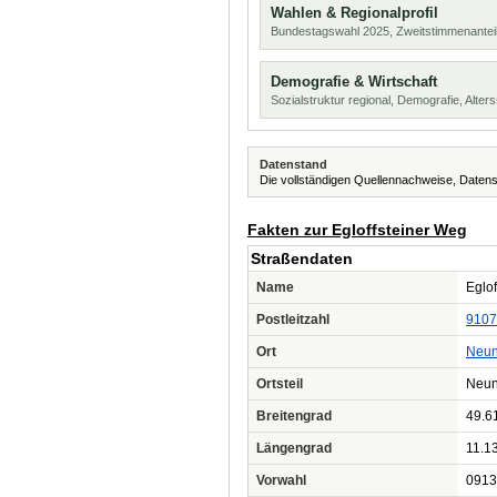
Wahlen & Regionalprofil
Bundestagswahl 2025, Zweitstimmenanteil
Demografie & Wirtschaft
Sozialstruktur regional, Demografie, Alters
Datenstand
Die vollständigen Quellennachweise, Datens
Fakten zur Egloffsteiner Weg
Straßendaten
Name
Eglo
Postleitzahl
9107
Ort
Neun
Ortsteil
Neun
Breitengrad
49.6
Längengrad
11.1
Vorwahl
0913