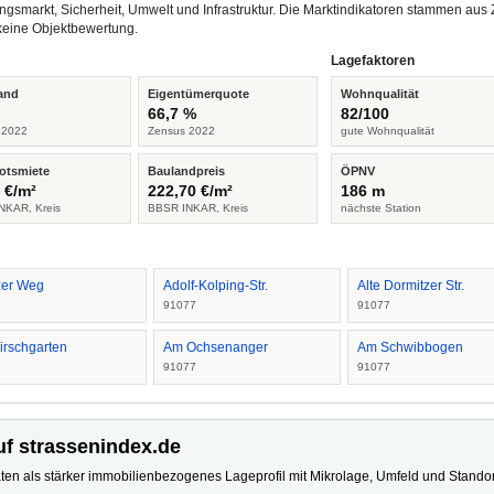
ngsmarkt, Sicherheit, Umwelt und Infrastruktur. Die Marktindikatoren stammen a
keine Objektbewertung.
Lagefaktoren
and
Eigentümerquote
Wohnqualität
%
66,7 %
82/100
 2022
Zensus 2022
gute Wohnqualität
otsmiete
Baulandpreis
ÖPNV
 €/m²
222,70 €/m²
186 m
NKAR, Kreis
BBSR INKAR, Kreis
nächste Station
tzer Weg
Adolf-Kolping-Str.
Alte Dormitzer Str.
7
91077
91077
irschgarten
Am Ochsenanger
Am Schwibbogen
7
91077
91077
uf strassenindex.de
ten als stärker immobilienbezogenes Lageprofil mit Mikrolage, Umfeld und Standort