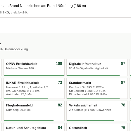
n am Brand Neunkirchen am Brand Nürnberg (186 m)
© BKG, dl-de/by-2-0.
x
0 % Datenabdeckung.
100
87
ÖPNV-Erreichbarkeit
Digitale Infrastruktur
Nächste Station 186 m
85,4 % Gigabit-Verfügbarkeit
73
87
INKAR-Erreichbarkeit
Standortmarkt
Hausarzt 1,1 km, Apotheke 1,2
Kaufkraft 34.393 EUR/Ew.,
km, Grundschule 1,2 km,
Steuerkraft 1.268 EUR/Ew.,
Autobahn 12,0 Min.
Einzelhandel 9.636 EUR/Ew.
82
78
Flughafenumfeld
Verkehrssicherheit
Nürnberg 20,9 km
2,5 Unfälle je 1.000 Einwohner
84
76
Natur- und Schutzgebiete
Gesundheit