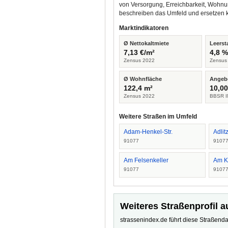
von Versorgung, Erreichbarkeit, Wohnu
beschreiben das Umfeld und ersetzen 
Marktindikatoren
Ø Nettokaltmiete
Leerst
7,13 €/m²
4,8 
Zensus 2022
Zensus
Ø Wohnfläche
Angeb
122,4 m²
10,00
Zensus 2022
BBSR I
Weitere Straßen im Umfeld
Adam-Henkel-Str.
Adli
91077
9107
Am Felsenkeller
Am K
91077
9107
Weiteres Straßenprofil a
strassenindex.de führt diese Straßenda