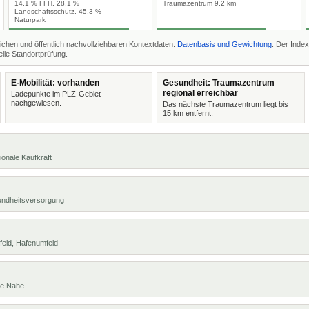
14,1 % FFH, 28,1 %
Traumazentrum 9,2 km
Landschaftsschutz, 45,3 %
Naturpark
ichen und öffentlich nachvollziehbaren Kontextdaten.
Datenbasis und Gewichtung
. Der Index
lle Standortprüfung.
E-Mobilität: vorhanden
Gesundheit: Traumazentrum
regional erreichbar
Ladepunkte im PLZ-Gebiet
nachgewiesen.
Das nächste Traumazentrum liegt bis
15 km entfernt.
ionale Kaufkraft
undheitsversorgung
feld, Hafenumfeld
te Nähe