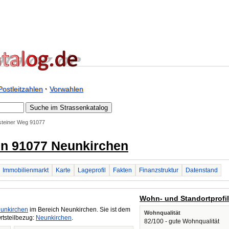
Postleitzahlen
·
Vorwahlen
fsteiner Weg 91077
 in 91077 Neunkirchen
Immobilienmarkt
Karte
Lageprofil
Fakten
Finanzstruktur
Datenstand
Wohn- und Standortprofi
unkirchen
im Bereich Neunkirchen. Sie ist dem
Wohnqualität
rtsteilbezug:
Neunkirchen
.
82/100 - gute Wohnqualität