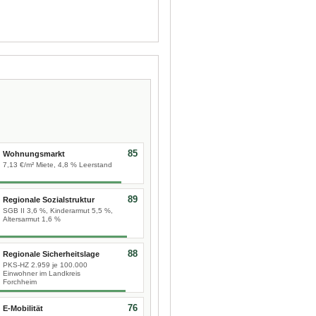
85
Wohnungsmarkt
7,13 €/m² Miete, 4,8 % Leerstand
89
Regionale Sozialstruktur
SGB II 3,6 %, Kinderarmut 5,5 %,
Altersarmut 1,6 %
88
Regionale Sicherheitslage
PKS-HZ 2.959 je 100.000
Einwohner im Landkreis
Forchheim
76
E-Mobilität