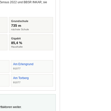
us Zensus 2022 und BBSR INKAR; sie
Grundschule
735 m
nächste Schule
Gigabit
85,4 %
Haushalte
Am Erlengrund
91077
Am Torberg
91077
faktoren weiter.