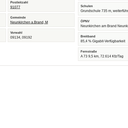
Postleitzahl
Schulen
91077
Grundschule 735 m, weiterfüh
Gemeinde
ÖPNV
Neunkirchen a.Brand, M
Neunkirchen am Brand Neunk
Vorwahl
Breitband
09134, 09192
85,4 % Gigabit-Verfügbarkeit
Fernstraße
A 73 9,5 km, 72.614 Kfz/Tag