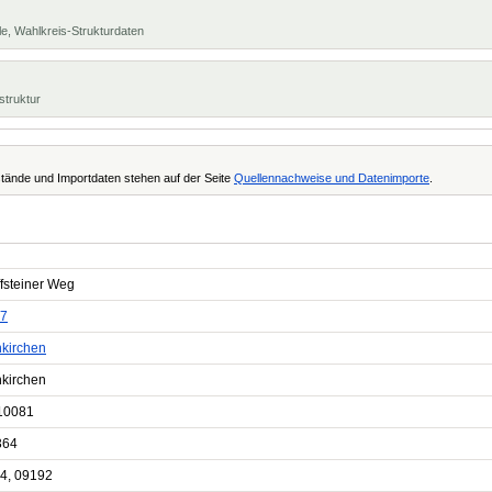
e, Wahlkreis-Strukturdaten
struktur
tände und Importdaten stehen auf der Seite
Quellennachweise und Datenimporte
.
ffsteiner Weg
7
kirchen
kirchen
10081
364
4, 09192