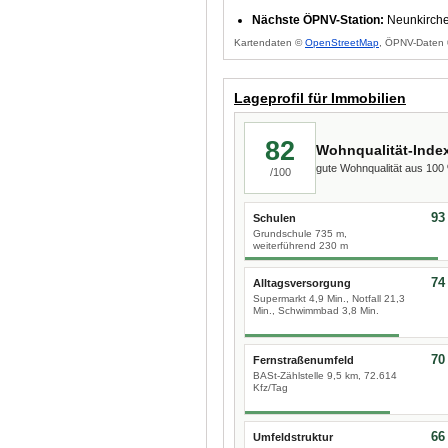
Nächste ÖPNV-Station:
Neunkirche
Kartendaten ©
OpenStreetMap
, ÖPNV-Daten 
Lageprofil für Immobilien
82
Wohnqualität-Inde
gute Wohnqualität aus 10
/100
93
Schulen
Grundschule 735 m,
weiterführend 230 m
74
Alltagsversorgung
Supermarkt 4,9 Min., Notfall 21,3
Min., Schwimmbad 3,8 Min.
70
Fernstraßenumfeld
BASt-Zählstelle 9,5 km, 72.614
Kfz/Tag
66
Umfeldstruktur