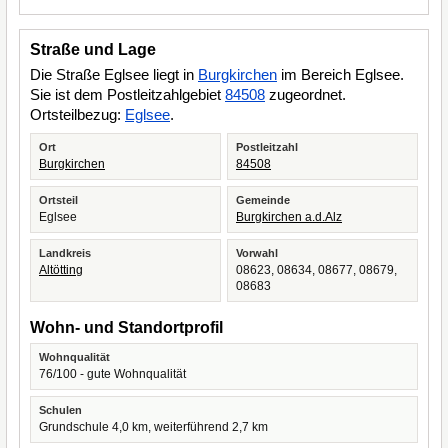
Straße und Lage
Die Straße Eglsee liegt in
Burgkirchen
im Bereich Eglsee.
Sie ist dem Postleitzahlgebiet
84508
zugeordnet.
Ortsteilbezug:
Eglsee
.
Ort
Postleitzahl
Burgkirchen
84508
Ortsteil
Gemeinde
Eglsee
Burgkirchen a.d.Alz
Landkreis
Vorwahl
Altötting
08623, 08634, 08677, 08679,
08683
Wohn- und Standortprofil
Wohnqualität
76/100 - gute Wohnqualität
Schulen
Grundschule 4,0 km, weiterführend 2,7 km