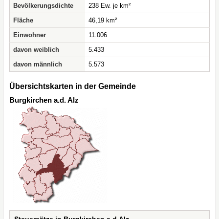
Bevölkerungsdichte
238 Ew. je km²
Fläche
46,19 km²
Einwohner
11.006
davon weiblich
5.433
davon männlich
5.573
Übersichtskarten in der Gemeinde
Burgkirchen a.d. Alz
Steuersätze in Burgkirchen a.d.Alz