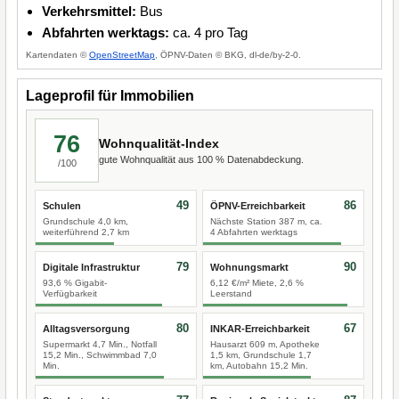
Verkehrsmittel:
Bus
Abfahrten werktags:
ca. 4 pro Tag
Kartendaten ©
OpenStreetMap
, ÖPNV-Daten © BKG, dl-de/by-2-0.
Lageprofil für Immobilien
76
Wohnqualität-Index
gute Wohnqualität aus 100 % Datenabdeckung.
/100
49
86
Schulen
ÖPNV-Erreichbarkeit
Grundschule 4,0 km,
Nächste Station 387 m, ca.
weiterführend 2,7 km
4 Abfahrten werktags
79
90
Digitale Infrastruktur
Wohnungsmarkt
93,6 % Gigabit-
6,12 €/m² Miete, 2,6 %
Verfügbarkeit
Leerstand
80
67
Alltagsversorgung
INKAR-Erreichbarkeit
Supermarkt 4,7 Min., Notfall
Hausarzt 609 m, Apotheke
15,2 Min., Schwimmbad 7,0
1,5 km, Grundschule 1,7
Min.
km, Autobahn 15,2 Min.