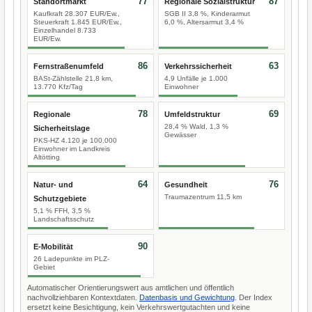
77
87
Standortmarkt
Regionale Sozialstruktur
Kaufkraft 28.307 EUR/Ew.,
SGB II 3,8 %, Kinderarmut
Steuerkraft 1.845 EUR/Ew.,
6,0 %, Altersarmut 3,4 %
Einzelhandel 8.733
EUR/Ew.
86
63
Fernstraßenumfeld
Verkehrssicherheit
BASt-Zählstelle 21,8 km,
4,9 Unfälle je 1.000
13.770 Kfz/Tag
Einwohner
78
69
Regionale
Umfeldstruktur
28,4 % Wald, 1,3 %
Sicherheitslage
Gewässer
PKS-HZ 4.120 je 100.000
Einwohner im Landkreis
Altötting
64
76
Natur- und
Gesundheit
Traumazentrum 11,5 km
Schutzgebiete
5,1 % FFH, 3,5 %
Landschaftsschutz
90
E-Mobilität
26 Ladepunkte im PLZ-
Gebiet
Automatischer Orientierungswert aus amtlichen und öffentlich
nachvollziehbaren Kontextdaten.
Datenbasis und Gewichtung
. Der Index
ersetzt keine Besichtigung, kein Verkehrswertgutachten und keine