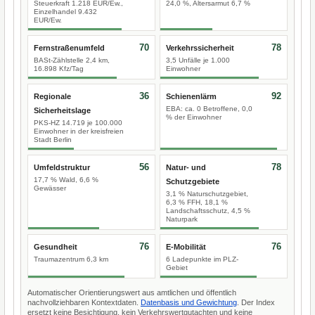
Steuerkraft 1.218 EUR/Ew.,
24,0 %, Altersarmut 6,7 %
Einzelhandel 9.432
EUR/Ew.
70
78
Fernstraßenumfeld
Verkehrssicherheit
BASt-Zählstelle 2,4 km,
3,5 Unfälle je 1.000
16.898 Kfz/Tag
Einwohner
36
92
Regionale
Schienenlärm
EBA: ca. 0 Betroffene, 0,0
Sicherheitslage
% der Einwohner
PKS-HZ 14.719 je 100.000
Einwohner in der kreisfreien
Stadt Berlin
56
78
Umfeldstruktur
Natur- und
17,7 % Wald, 6,6 %
Schutzgebiete
Gewässer
3,1 % Naturschutzgebiet,
6,3 % FFH, 18,1 %
Landschaftsschutz, 4,5 %
Naturpark
76
76
Gesundheit
E-Mobilität
Traumazentrum 6,3 km
6 Ladepunkte im PLZ-
Gebiet
Automatischer Orientierungswert aus amtlichen und öffentlich
nachvollziehbaren Kontextdaten.
Datenbasis und Gewichtung
. Der Index
ersetzt keine Besichtigung, kein Verkehrswertgutachten und keine