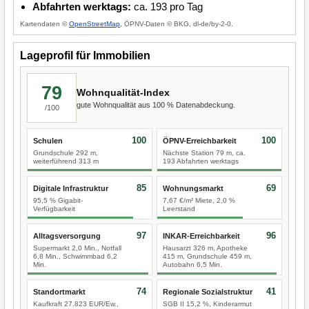
Abfahrten werktags:
ca. 193 pro Tag
Kartendaten ©
OpenStreetMap
, ÖPNV-Daten © BKG, dl-de/by-2-0.
Lageprofil für Immobilien
79
Wohnqualität-Index
gute Wohnqualität aus 100 % Datenabdeckung.
/100
100
100
Schulen
ÖPNV-Erreichbarkeit
Grundschule 292 m,
Nächste Station 79 m, ca.
weiterführend 313 m
193 Abfahrten werktags
85
69
Digitale Infrastruktur
Wohnungsmarkt
95,5 % Gigabit-
7,67 €/m² Miete, 2,0 %
Verfügbarkeit
Leerstand
97
96
Alltagsversorgung
INKAR-Erreichbarkeit
Supermarkt 2,0 Min., Notfall
Hausarzt 326 m, Apotheke
6,8 Min., Schwimmbad 6,2
415 m, Grundschule 459 m,
Min.
Autobahn 6,5 Min.
74
41
Standortmarkt
Regionale Sozialstruktur
Kaufkraft 27.823 EUR/Ew.,
SGB II 15,2 %, Kinderarmut