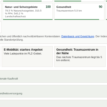
100
90
Natur- und Schutzgebiete
Gesundheit
79,5 % Naturschutzgebiet, 310,5
Traumazentrum 5,0 km
% FFH, 540,2 %
Landschaftsschutz
ichen und öffentlich nachvollziehbaren Kontextdaten.
Datenbasis und Gewichtung
. Der Index
lle Standortprüfung.
E-Mobilität: starkes Angebot
Gesundheit: Traumazentrum in
der Nähe
Viele Ladepunkte im PLZ-Gebiet.
Das nächste Traumazentrum liegt bis 5
km entfernt.
ionale Kaufkraft
undheitsversorgung