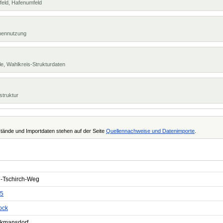
feld, Hafenumfeld
chennutzung
e, Wahlkreis-Strukturdaten
struktur
tände und Importdaten stehen auf der Seite
Quellennachweise und Datenimporte
.
-Tschirch-Weg
5
ock
ckmansdorf