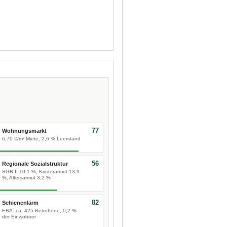
77
Wohnungsmarkt
6,70 €/m² Miete, 2,6 % Leerstand
56
Regionale Sozialstruktur
SGB II 10,1 %, Kinderarmut 13,9
%, Altersarmut 3,2 %
82
Schienenlärm
EBA: ca. 425 Betroffene, 0,2 %
der Einwohner