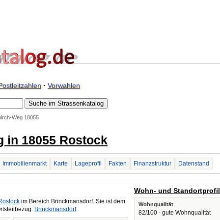
Postleitzahlen
·
Vorwahlen
irch-Weg 18055
 in 18055 Rostock
Immobilienmarkt
Karte
Lageprofil
Fakten
Finanzstruktur
Datenstand
Wohn- und Standortprofi
Rostock
im Bereich Brinckmansdorf. Sie ist dem
Wohnqualität
rtsteilbezug:
Brinckmansdorf
.
82/100 - gute Wohnqualität