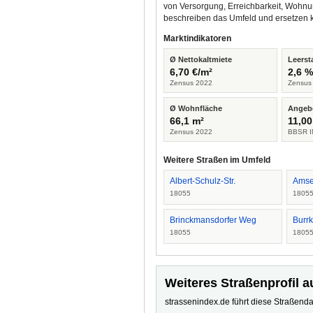
von Versorgung, Erreichbarkeit, Wohnu
beschreiben das Umfeld und ersetzen 
Marktindikatoren
Ø Nettokaltmiete
Leerst
6,70 €/m²
2,6 
Zensus 2022
Zensus
Ø Wohnfläche
Angeb
66,1 m²
11,00
Zensus 2022
BBSR I
Weitere Straßen im Umfeld
Albert-Schulz-Str.
Amse
18055
1805
Brinckmansdorfer Weg
Burr
18055
1805
Weiteres Straßenprofil a
strassenindex.de führt diese Straßenda