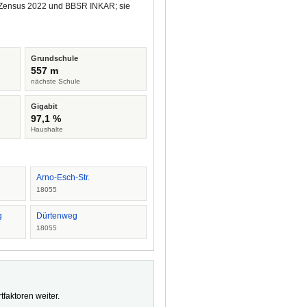
us Zensus 2022 und BBSR INKAR; sie
Grundschule
557 m
nächste Schule
Gigabit
97,1 %
Haushalte
Arno-Esch-Str.
18055
g
Dürtenweg
18055
faktoren weiter.