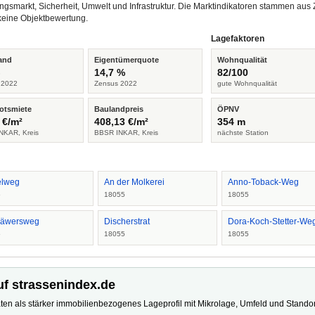
ngsmarkt, Sicherheit, Umwelt und Infrastruktur. Die Marktindikatoren stammen a
keine Objektbewertung.
Lagefaktoren
and
Eigentümerquote
Wohnqualität
%
14,7 %
82/100
 2022
Zensus 2022
gute Wohnqualität
otsmiete
Baulandpreis
ÖPNV
 €/m²
408,13 €/m²
354 m
NKAR, Kreis
BBSR INKAR, Kreis
nächste Station
lweg
An der Molkerei
Anno-Toback-Weg
5
18055
18055
käwersweg
Discherstrat
Dora-Koch-Stetter-We
5
18055
18055
uf strassenindex.de
ten als stärker immobilienbezogenes Lageprofil mit Mikrolage, Umfeld und Standort