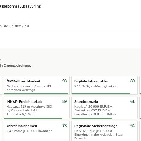
assebohm (Bus) (354 m)
g
© BKG, dl-de/by-2-0.
x
0 % Datenabdeckung.
98
89
ÖPNV-Erreichbarkeit
Digitale Infrastruktur
Nächste Station 354 m, ca. 83
97,1 % Gigabit-Verfügbarkeit
Abfahrten werktags
89
61
INKAR-Erreichbarkeit
Standortmarkt
Hausarzt 415 m, Apotheke 583
Kaufkraft 26.606 EUR/Ew.,
m, Grundschule 1,4 km,
Steuerkraft 837 EUR/Ew.,
Autobahn 6,4 Min.
Einzelhandel 8.833 EUR/Ew.
78
54
Verkehrssicherheit
Regionale Sicherheitslage
2,4 Unfälle je 1.000 Einwohner
PKS-HZ 8.698 je 100.000
Einwohner in der kreisfreien Stadt
Rostock