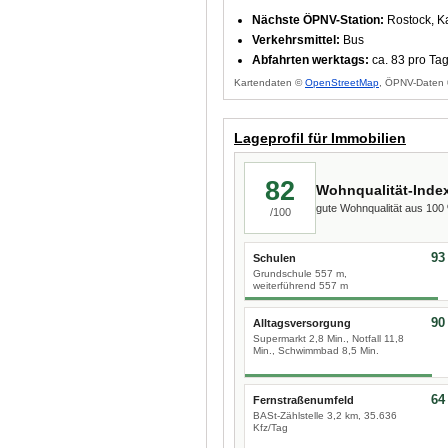
Nächste ÖPNV-Station:
Rostock, K
Verkehrsmittel:
Bus
Abfahrten werktags:
ca. 83 pro Ta
Kartendaten ©
OpenStreetMap
, ÖPNV-Daten 
Lageprofil für Immobilien
82
Wohnqualität-Inde
gute Wohnqualität aus 10
/100
93
Schulen
Grundschule 557 m,
weiterführend 557 m
90
Alltagsversorgung
Supermarkt 2,8 Min., Notfall 11,8
Min., Schwimmbad 8,5 Min.
64
Fernstraßenumfeld
BASt-Zählstelle 3,2 km, 35.636
Kfz/Tag