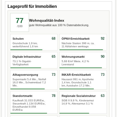
Lageprofil für Immobilien
77
Wohnqualität-Index
gute Wohnqualität aus 100 % Datenabdeckung.
/100
68
92
Schulen
ÖPNV-Erreichbarkeit
Grundschule 1,9 km,
Nächste Station 396 m, ca.
weiterführend 1,6 km
11 Abfahrten werktags
65
90
Digitale Infrastruktur
Wohnungsmarkt
73,1 % Gigabit-
5,68 €/m² Miete, 4,2 %
Verfügbarkeit
Leerstand
73
73
Alltagsversorgung
INKAR-Erreichbarkeit
Supermarkt 5,4 Min., Notfall
Hausarzt 991 m, Apotheke
16,0 Min., Schwimmbad 7,2
1,4 km, Grundschule 1,1
Min.
km, Autobahn 17,2 Min.
78
63
Standortmarkt
Regionale Sozialstruktur
Kaufkraft 31.033 EUR/Ew.,
SGB II 9,9 %, Kinderarmut
Steuerkraft 1.134 EUR/Ew.,
14,9 %, Altersarmut 3,1 %
Einzelhandel 9.058
EUR/Ew.