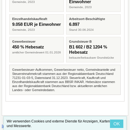
Einwohner
Gemeinde, 2023
Gemeinde, 2023
Einzelhandelskaufkraft
Arbeitsort-Beschäftigte
9.058 EUR je Einwohner
6.897
Gemeinde, 2023
Stand 30.06.2024
Gewerbesteuer
Grundsteuer B
450 % Hebesatz
B1 602 / B2 1204 %
Hebesatz
amtlicher Gemeindewert 01.01.2026
bebaute/bebaubare Grundstücke
Gewerbesteuer-Aufkommen, Gewerbesteuer netto, Gemeindeanteile und
Steuereinnahmekraft stammen aus der Regionaldatenbank Deutschland
71231-01-03-5, Datenstand 31.12.2023. Steuerkraft, Kaufkraft und
Einzelhandelskaufkraft stammen aus BBSR INKAR. Hebesätze stammen
aus der Regionaldatenbank Deutschland bzw. aktuelleren amtlichen
Landes- oder Gemeindedaten.
Wir verwenden Cookies und externe Dienste für Anzeigen, Karten
OK
·
·
und Messwerte.
Impressum
Straßenindex
Valid CSS