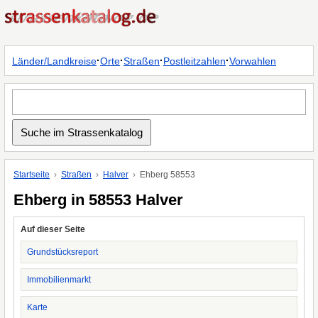
·
·
·
·
Länder/Landkreise
Orte
Straßen
Postleitzahlen
Vorwahlen
Startseite
Straßen
Halver
Ehberg 58553
Ehberg in 58553 Halver
Auf dieser Seite
Grundstücksreport
Immobilienmarkt
Karte