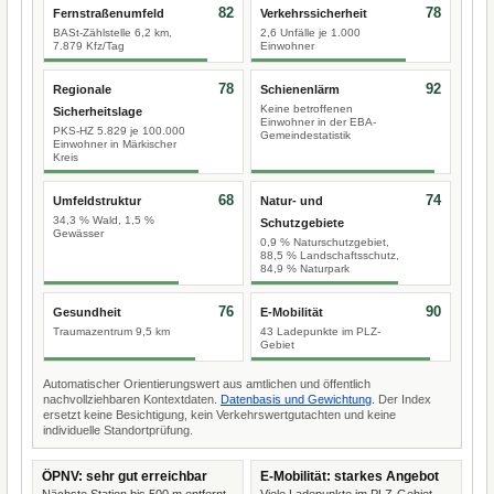
82
78
Fernstraßenumfeld
Verkehrssicherheit
BASt-Zählstelle 6,2 km,
2,6 Unfälle je 1.000
7.879 Kfz/Tag
Einwohner
78
92
Regionale
Schienenlärm
Keine betroffenen
Sicherheitslage
Einwohner in der EBA-
PKS-HZ 5.829 je 100.000
Gemeindestatistik
Einwohner in Märkischer
Kreis
68
74
Umfeldstruktur
Natur- und
34,3 % Wald, 1,5 %
Schutzgebiete
Gewässer
0,9 % Naturschutzgebiet,
88,5 % Landschaftsschutz,
84,9 % Naturpark
76
90
Gesundheit
E-Mobilität
Traumazentrum 9,5 km
43 Ladepunkte im PLZ-
Gebiet
Automatischer Orientierungswert aus amtlichen und öffentlich
nachvollziehbaren Kontextdaten.
Datenbasis und Gewichtung
. Der Index
ersetzt keine Besichtigung, kein Verkehrswertgutachten und keine
individuelle Standortprüfung.
ÖPNV: sehr gut erreichbar
E-Mobilität: starkes Angebot