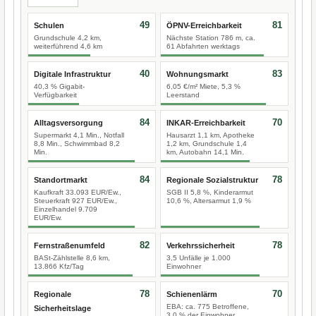
49
81
Schulen
ÖPNV-Erreichbarkeit
Grundschule 4,2 km,
Nächste Station 786 m, ca.
weiterführend 4,6 km
61 Abfahrten werktags
40
83
Digitale Infrastruktur
Wohnungsmarkt
40,3 % Gigabit-
6,05 €/m² Miete, 5,3 %
Verfügbarkeit
Leerstand
84
70
Alltagsversorgung
INKAR-Erreichbarkeit
Supermarkt 4,1 Min., Notfall
Hausarzt 1,1 km, Apotheke
8,8 Min., Schwimmbad 8,2
1,2 km, Grundschule 1,4
Min.
km, Autobahn 14,1 Min.
84
78
Standortmarkt
Regionale Sozialstruktur
Kaufkraft 33.093 EUR/Ew.,
SGB II 5,8 %, Kinderarmut
Steuerkraft 927 EUR/Ew.,
10,6 %, Altersarmut 1,9 %
Einzelhandel 9.709
EUR/Ew.
82
78
Fernstraßenumfeld
Verkehrssicherheit
BASt-Zählstelle 8,6 km,
3,5 Unfälle je 1.000
13.866 Kfz/Tag
Einwohner
78
70
Regionale
Schienenlärm
EBA: ca. 775 Betroffene,
Sicherheitslage
3,0 % der Einwohner