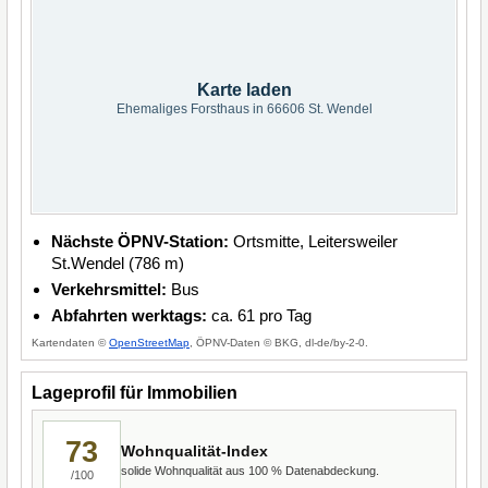
Karte laden
Ehemaliges Forsthaus in 66606 St. Wendel
Nächste ÖPNV-Station:
Ortsmitte, Leitersweiler
St.Wendel (786 m)
Verkehrsmittel:
Bus
Abfahrten werktags:
ca. 61 pro Tag
Kartendaten ©
OpenStreetMap
, ÖPNV-Daten © BKG, dl-de/by-2-0.
Lageprofil für Immobilien
73
Wohnqualität-Index
solide Wohnqualität aus 100 % Datenabdeckung.
/100