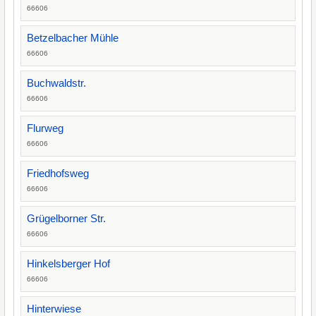
66606
Betzelbacher Mühle
66606
Buchwaldstr.
66606
Flurweg
66606
Friedhofsweg
66606
Grügelborner Str.
66606
Hinkelsberger Hof
66606
Hinterwiese