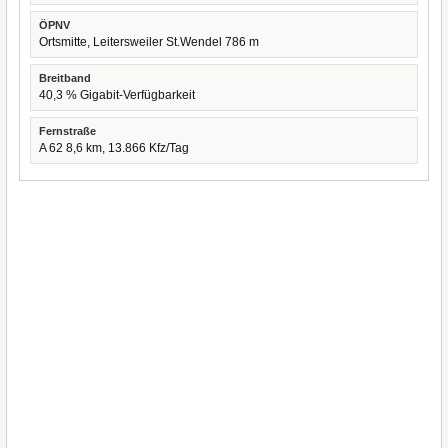
ÖPNV
Ortsmitte, Leitersweiler St.Wendel 786 m
Breitband
40,3 % Gigabit-Verfügbarkeit
Fernstraße
A 62 8,6 km, 13.866 Kfz/Tag