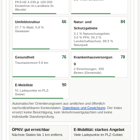
PKS-HZ 4.039 je 100.000
Einwohner im Landkreis St.
Wendel
66
84
Umfeldstruktur
Natur- und
27,7 % Wald, 0,8 %
Schutzgebiete
Gewässer
3,1 % Naturschutzgebiet,
3,0 % FFH, 34,3 %
Landschaftsschutz, 99,5 %
Naturpark
76
78
Gesundheit
Krankenhausversorgun
Traumazentrum 5,6 km
g
2 Einrichtungen, 350
Betten (Gemeinde)
90
E-Mobilität
51 Ladepunkte im PLZ-
Gebiet
Automatischer Orientierungswert aus amtlichen und öffentlich
nachvollziehbaren Kontextdaten.
Datenbasis und Gewichtung
. Der Index
ersetzt keine Besichtigung, kein Verkehrswertgutachten und keine
individuelle Standortprüfung.
ÖPNV: gut erreichbar
E-Mobilität: starkes Angebot
Nächste Station bis 1 km entfernt.
Viele Ladepunkte im PLZ-Gebiet.