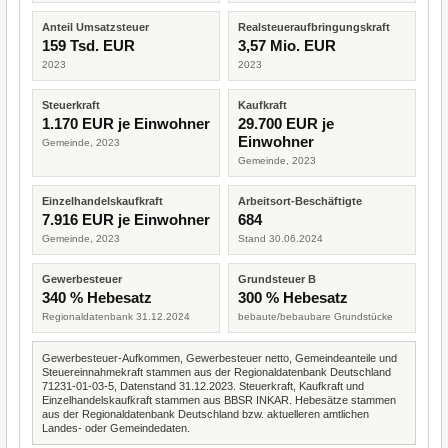
Anteil Umsatzsteuer
Realsteueraufbringungskraft
159 Tsd. EUR
3,57 Mio. EUR
2023
2023
Steuerkraft
Kaufkraft
1.170 EUR je Einwohner
29.700 EUR je
Einwohner
Gemeinde, 2023
Gemeinde, 2023
Einzelhandelskaufkraft
Arbeitsort-Beschäftigte
7.916 EUR je Einwohner
684
Gemeinde, 2023
Stand 30.06.2024
Gewerbesteuer
Grundsteuer B
340 % Hebesatz
300 % Hebesatz
Regionaldatenbank 31.12.2024
bebaute/bebaubare Grundstücke
Gewerbesteuer-Aufkommen, Gewerbesteuer netto, Gemeindeanteile und
Steuereinnahmekraft stammen aus der Regionaldatenbank Deutschland
71231-01-03-5, Datenstand 31.12.2023. Steuerkraft, Kaufkraft und
Einzelhandelskaufkraft stammen aus BBSR INKAR. Hebesätze stammen
aus der Regionaldatenbank Deutschland bzw. aktuelleren amtlichen
Landes- oder Gemeindedaten.