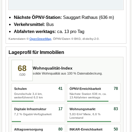
Nächste ÖPNV-Station:
Sauggart Rathaus (636 m)
Verkehrsmittel:
Bus
Abfahrten werktags:
ca. 13 pro Tag
Kartendaten ©
OpenStreetMap
, ÖPNV-Daten © BKG, dl-de/by-2-0.
Lageprofil für Immobilien
68
Wohnqualität-Index
solide Wohnqualität aus 100 % Datenabdeckung.
/100
41
78
Schulen
ÖPNV-Erreichbarkeit
Grundschule 3,4 km,
Nächste Station 636 m, ca.
weiterführend 6,0 km
13 Abfahrten werktags
17
83
Digitale Infrastruktur
Wohnungsmarkt
7,2 % Gigabit-Verfügbarkeit
5,83 €/m² Miete, 6,6 %
Leerstand
80
50
Alltagsversorgung
INKAR-Erreichbarkeit