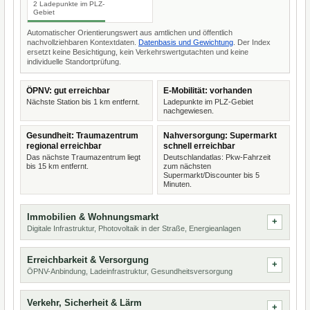
2 Ladepunkte im PLZ-
Gebiet
Automatischer Orientierungswert aus amtlichen und öffentlich
nachvollziehbaren Kontextdaten.
Datenbasis und Gewichtung
. Der Index
ersetzt keine Besichtigung, kein Verkehrswertgutachten und keine
individuelle Standortprüfung.
ÖPNV: gut erreichbar
E-Mobilität: vorhanden
Nächste Station bis 1 km entfernt.
Ladepunkte im PLZ-Gebiet
nachgewiesen.
Gesundheit: Traumazentrum
Nahversorgung: Supermarkt
regional erreichbar
schnell erreichbar
Das nächste Traumazentrum liegt
Deutschlandatlas: Pkw-Fahrzeit
bis 15 km entfernt.
zum nächsten
Supermarkt/Discounter bis 5
Minuten.
Immobilien & Wohnungsmarkt
Digitale Infrastruktur, Photovoltaik in der Straße, Energieanlagen
Erreichbarkeit & Versorgung
ÖPNV-Anbindung, Ladeinfrastruktur, Gesundheitsversorgung
Verkehr, Sicherheit & Lärm