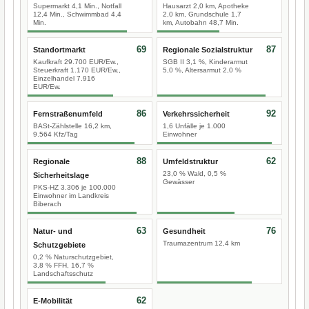
Supermarkt 4,1 Min., Notfall
Hausarzt 2,0 km, Apotheke
12,4 Min., Schwimmbad 4,4
2,0 km, Grundschule 1,7
Min.
km, Autobahn 48,7 Min.
69
87
Standortmarkt
Regionale Sozialstruktur
Kaufkraft 29.700 EUR/Ew.,
SGB II 3,1 %, Kinderarmut
Steuerkraft 1.170 EUR/Ew.,
5,0 %, Altersarmut 2,0 %
Einzelhandel 7.916
EUR/Ew.
86
92
Fernstraßenumfeld
Verkehrssicherheit
BASt-Zählstelle 16,2 km,
1,6 Unfälle je 1.000
9.564 Kfz/Tag
Einwohner
88
62
Regionale
Umfeldstruktur
23,0 % Wald, 0,5 %
Sicherheitslage
Gewässer
PKS-HZ 3.306 je 100.000
Einwohner im Landkreis
Biberach
63
76
Natur- und
Gesundheit
Traumazentrum 12,4 km
Schutzgebiete
0,2 % Naturschutzgebiet,
3,8 % FFH, 16,7 %
Landschaftsschutz
62
E-Mobilität