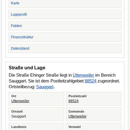
Karte
Lageprofil
Fakten
Finanzstruktur
Datenstand
Straße und Lage
Die Straße Ehinger Straße liegt in
Uttenweiler
im Bereich
Sauggart. Sie ist dem Postleitzahlgebiet
88524
zugeordnet.
Ortsteilbezug:
Sauggart
.
Ort
Postleitzahl
Uttenweiler
88524
Ortsteil
Gemeinde
Sauggart
Uttenweiler
Landkreis
Vorwahl