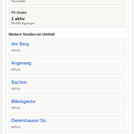
Haushalte
PV Straße
1 aktiv
MaStR-Aggregat
Weitere Straßen im Umfeld
Am Berg
88524
Angerweg
88524
Bachstr.
88524
Bläsisgasse
88524
Dietershauser Str.
88524