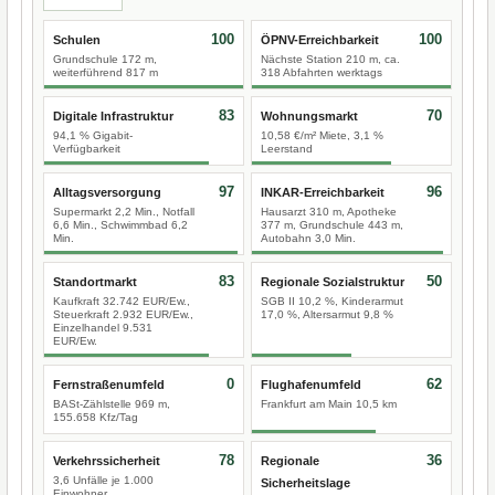
100
100
Schulen
ÖPNV-Erreichbarkeit
Grundschule 172 m,
Nächste Station 210 m, ca.
weiterführend 817 m
318 Abfahrten werktags
83
70
Digitale Infrastruktur
Wohnungsmarkt
94,1 % Gigabit-
10,58 €/m² Miete, 3,1 %
Verfügbarkeit
Leerstand
97
96
Alltagsversorgung
INKAR-Erreichbarkeit
Supermarkt 2,2 Min., Notfall
Hausarzt 310 m, Apotheke
6,6 Min., Schwimmbad 6,2
377 m, Grundschule 443 m,
Min.
Autobahn 3,0 Min.
83
50
Standortmarkt
Regionale Sozialstruktur
Kaufkraft 32.742 EUR/Ew.,
SGB II 10,2 %, Kinderarmut
Steuerkraft 2.932 EUR/Ew.,
17,0 %, Altersarmut 9,8 %
Einzelhandel 9.531
EUR/Ew.
0
62
Fernstraßenumfeld
Flughafenumfeld
BASt-Zählstelle 969 m,
Frankfurt am Main 10,5 km
155.658 Kfz/Tag
78
36
Verkehrssicherheit
Regionale
3,6 Unfälle je 1.000
Sicherheitslage
Einwohner