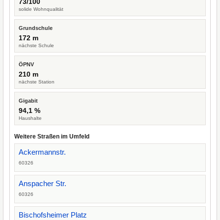
73/100
solide Wohnqualität
Grundschule
172 m
nächste Schule
ÖPNV
210 m
nächste Station
Gigabit
94,1 %
Haushalte
Weitere Straßen im Umfeld
Ackermannstr.
60326
Anspacher Str.
60326
Bischofsheimer Platz