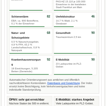
PKS-HZ 15.110 je 100.000
Einwohner in der kreisfreien
Stadt Frankfurt am Main
82
46
Schienenlärm
Umfeldstruktur
EBA: ca. 900 Betroffene,
14,7 % Wald, 2,1 %
0,1 % der Einwohner
Gewässer
68
90
Natur- und
Gesundheit
Traumazentrum 2,5 km
Schutzgebiete
0,5 % Naturschutzgebiet,
4,9 % FFH, 43,2 %
Landschaftsschutz, 0,8 %
Naturpark
92
90
Krankenhausversorgun
E-Mobilität
23 Ladepunkte im PLZ-
g
Gebiet
18 Einrichtungen, 5.205
Betten (Gemeinde)
Automatischer Orientierungswert aus amtlichen und öffentlich
nachvollziehbaren Kontextdaten.
Datenbasis und Gewichtung
. Der Index
ersetzt keine Besichtigung, kein Verkehrswertgutachten und keine
individuelle Standortprüfung.
ÖPNV: sehr gut erreichbar
E-Mobilität: starkes Angebot
Nächste Station bis 500 m entfernt.
Viele Ladepunkte im PLZ-Gebiet.