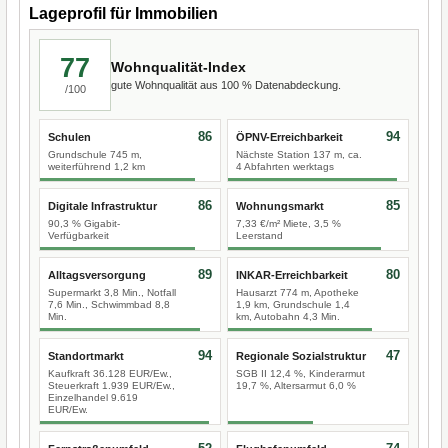
Lageprofil für Immobilien
77
Wohnqualität-Index
gute Wohnqualität aus 100 % Datenabdeckung.
/100
86
94
Schulen
ÖPNV-Erreichbarkeit
Grundschule 745 m,
Nächste Station 137 m, ca.
weiterführend 1,2 km
4 Abfahrten werktags
86
85
Digitale Infrastruktur
Wohnungsmarkt
90,3 % Gigabit-
7,33 €/m² Miete, 3,5 %
Verfügbarkeit
Leerstand
89
80
Alltagsversorgung
INKAR-Erreichbarkeit
Supermarkt 3,8 Min., Notfall
Hausarzt 774 m, Apotheke
7,6 Min., Schwimmbad 8,8
1,9 km, Grundschule 1,4
Min.
km, Autobahn 4,3 Min.
94
47
Standortmarkt
Regionale Sozialstruktur
Kaufkraft 36.128 EUR/Ew.,
SGB II 12,4 %, Kinderarmut
Steuerkraft 1.939 EUR/Ew.,
19,7 %, Altersarmut 6,0 %
Einzelhandel 9.619
EUR/Ew.