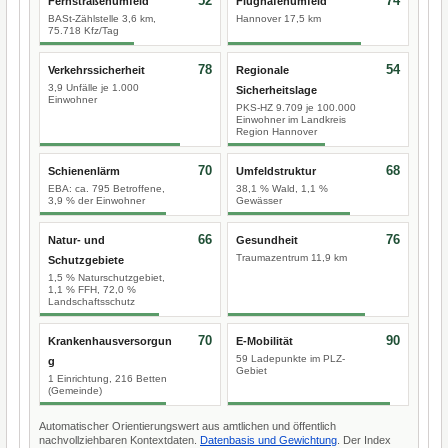
52
74
Fernstraßenumfeld
Flughafenumfeld
BASt-Zählstelle 3,6 km,
Hannover 17,5 km
75.718 Kfz/Tag
78
54
Verkehrssicherheit
Regionale
3,9 Unfälle je 1.000
Sicherheitslage
Einwohner
PKS-HZ 9.709 je 100.000
Einwohner im Landkreis
Region Hannover
70
68
Schienenlärm
Umfeldstruktur
EBA: ca. 795 Betroffene,
38,1 % Wald, 1,1 %
3,9 % der Einwohner
Gewässer
66
76
Natur- und
Gesundheit
Traumazentrum 11,9 km
Schutzgebiete
1,5 % Naturschutzgebiet,
1,1 % FFH, 72,0 %
Landschaftsschutz
70
90
Krankenhausversorgun
E-Mobilität
59 Ladepunkte im PLZ-
g
Gebiet
1 Einrichtung, 216 Betten
(Gemeinde)
Automatischer Orientierungswert aus amtlichen und öffentlich
nachvollziehbaren Kontextdaten.
Datenbasis und Gewichtung
. Der Index