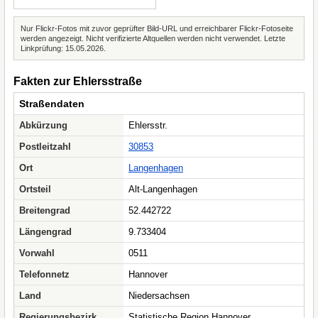
Nur Flickr-Fotos mit zuvor geprüfter Bild-URL und erreichbarer Flickr-Fotoseite
werden angezeigt. Nicht verifizierte Altquellen werden nicht verwendet. Letzte
Linkprüfung: 15.05.2026.
Fakten zur Ehlersstraße
Straßendaten
Abkürzung
Ehlersstr.
Postleitzahl
30853
Ort
Langenhagen
Ortsteil
Alt-Langenhagen
Breitengrad
52.442722
Längengrad
9.733404
Vorwahl
0511
Telefonnetz
Hannover
Land
Niedersachsen
Regierungsbezirk
Statistische Region Hannover