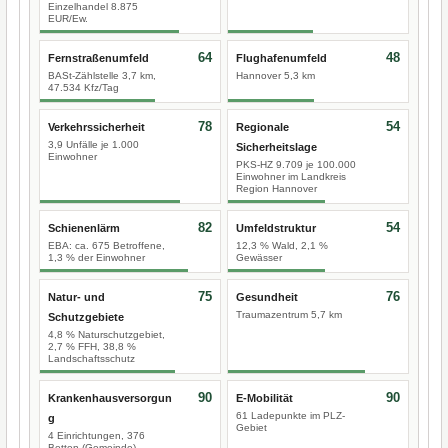
Einzelhandel 8.875
EUR/Ew.
64
48
Fernstraßenumfeld
Flughafenumfeld
BASt-Zählstelle 3,7 km,
Hannover 5,3 km
47.534 Kfz/Tag
78
54
Verkehrssicherheit
Regionale
3,9 Unfälle je 1.000
Sicherheitslage
Einwohner
PKS-HZ 9.709 je 100.000
Einwohner im Landkreis
Region Hannover
82
54
Schienenlärm
Umfeldstruktur
EBA: ca. 675 Betroffene,
12,3 % Wald, 2,1 %
1,3 % der Einwohner
Gewässer
75
76
Natur- und
Gesundheit
Traumazentrum 5,7 km
Schutzgebiete
4,8 % Naturschutzgebiet,
2,7 % FFH, 38,8 %
Landschaftsschutz
90
90
Krankenhausversorgun
E-Mobilität
61 Ladepunkte im PLZ-
g
Gebiet
4 Einrichtungen, 376
Betten (Gemeinde)