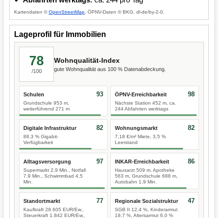
Kartendaten ©
OpenStreetMap
, ÖPNV-Daten © BKG, dl-de/by-2-0.
Lageprofil für Immobilien
78
Wohnqualität-Index
gute Wohnqualität aus 100 % Datenabdeckung.
/100
93
98
Schulen
ÖPNV-Erreichbarkeit
Grundschule 953 m,
Nächste Station 452 m, ca.
weiterführend 271 m
244 Abfahrten werktags
82
82
Digitale Infrastruktur
Wohnungsmarkt
88,3 % Gigabit-
7,18 €/m² Miete, 3,5 %
Verfügbarkeit
Leerstand
97
86
Alltagsversorgung
INKAR-Erreichbarkeit
Supermarkt 2,9 Min., Notfall
Hausarzt 509 m, Apotheke
7,9 Min., Schwimmbad 4,5
563 m, Grundschule 688 m,
Min.
Autobahn 1,9 Min.
77
47
Standortmarkt
Regionale Sozialstruktur
Kaufkraft 28.605 EUR/Ew.,
SGB II 12,4 %, Kinderarmut
Steuerkraft 1.842 EUR/Ew.,
19,7 %, Altersarmut 6,0 %