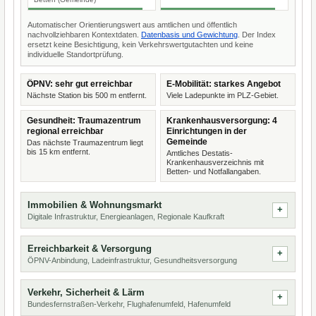
Automatischer Orientierungswert aus amtlichen und öffentlich
nachvollziehbaren Kontextdaten.
Datenbasis und Gewichtung
. Der Index
ersetzt keine Besichtigung, kein Verkehrswertgutachten und keine
individuelle Standortprüfung.
ÖPNV: sehr gut erreichbar
E-Mobilität: starkes Angebot
Nächste Station bis 500 m entfernt.
Viele Ladepunkte im PLZ-Gebiet.
Gesundheit: Traumazentrum
Krankenhausversorgung: 4
regional erreichbar
Einrichtungen in der
Gemeinde
Das nächste Traumazentrum liegt
bis 15 km entfernt.
Amtliches Destatis-
Krankenhausverzeichnis mit
Betten- und Notfallangaben.
Immobilien & Wohnungsmarkt
Digitale Infrastruktur, Energieanlagen, Regionale Kaufkraft
Erreichbarkeit & Versorgung
ÖPNV-Anbindung, Ladeinfrastruktur, Gesundheitsversorgung
Verkehr, Sicherheit & Lärm
Bundesfernstraßen-Verkehr, Flughafenumfeld, Hafenumfeld