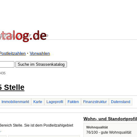
Postleitzahlen
·
Vorwahlen
1435
 Stelle
Immobilienmarkt
Karte
Lageprofil
Fakten
Finanzstruktur
Datenstand
Wohn- und Standortprofi
ereich Stelle. Sie ist dem Postleitzahlgebiet
Wohnqualität
e
.
76/100 - gute Wohnqualität