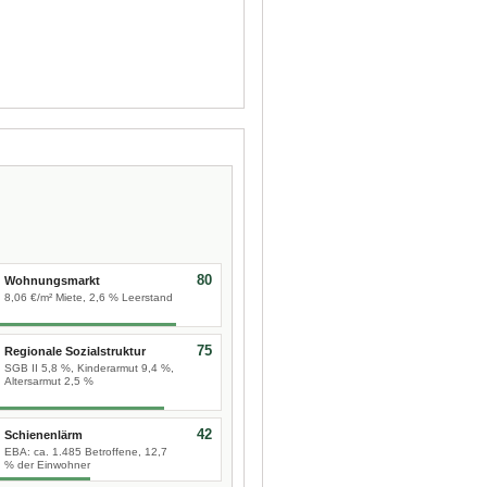
80
Wohnungsmarkt
8,06 €/m² Miete, 2,6 % Leerstand
75
Regionale Sozialstruktur
SGB II 5,8 %, Kinderarmut 9,4 %,
Altersarmut 2,5 %
42
Schienenlärm
EBA: ca. 1.485 Betroffene, 12,7
% der Einwohner