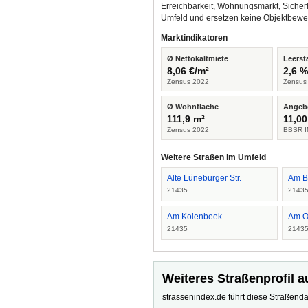
Erreichbarkeit, Wohnungsmarkt, Sicher
Umfeld und ersetzen keine Objektbewe
Marktindikatoren
Ø Nettokaltmiete
Leerst
8,06 €/m²
2,6 
Zensus 2022
Zensus
Ø Wohnfläche
Angeb
111,9 m²
11,00
Zensus 2022
BBSR I
Weitere Straßen im Umfeld
Alte Lüneburger Str.
Am B
21435
2143
Am Kolenbeek
Am O
21435
2143
Weiteres Straßenprofil a
strassenindex.de führt diese Straßenda