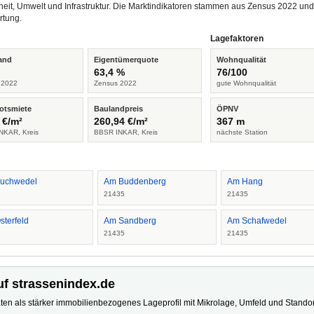
heit, Umwelt und Infrastruktur. Die Marktindikatoren stammen aus Zensus 2022 u
rtung.
Lagefaktoren
and
Eigentümerquote
Wohnqualität
%
63,4 %
76/100
 2022
Zensus 2022
gute Wohnqualität
otsmiete
Baulandpreis
ÖPNV
 €/m²
260,94 €/m²
367 m
NKAR, Kreis
BBSR INKAR, Kreis
nächste Station
uchwedel
Am Buddenberg
Am Hang
5
21435
21435
sterfeld
Am Sandberg
Am Schafwedel
5
21435
21435
uf strassenindex.de
ten als stärker immobilienbezogenes Lageprofil mit Mikrolage, Umfeld und Standort