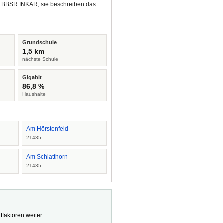
nd BBSR INKAR; sie beschreiben das
Grundschule
1,5 km
nächste Schule
Gigabit
86,8 %
Haushalte
Am Hörstenfeld
21435
Am Schlatthorn
21435
faktoren weiter.