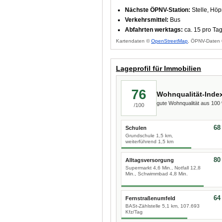
Nächste ÖPNV-Station:
Stelle, Hö
Verkehrsmittel:
Bus
Abfahrten werktags:
ca. 15 pro Ta
Kartendaten ©
OpenStreetMap
, ÖPNV-Daten 
Lageprofil für Immobilien
76
Wohnqualität-Inde
gute Wohnqualität aus 10
/100
68
Schulen
Grundschule 1,5 km,
weiterführend 1,5 km
80
Alltagsversorgung
Supermarkt 4,6 Min., Notfall 12,8
Min., Schwimmbad 4,8 Min.
64
Fernstraßenumfeld
BASt-Zählstelle 5,1 km, 107.693
Kfz/Tag