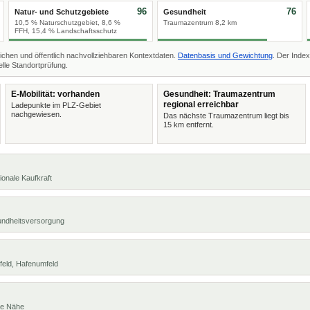
96
76
Natur- und Schutzgebiete
Gesundheit
10,5 % Naturschutzgebiet, 8,6 %
Traumazentrum 8,2 km
FFH, 15,4 % Landschaftsschutz
ichen und öffentlich nachvollziehbaren Kontextdaten.
Datenbasis und Gewichtung
. Der Index
lle Standortprüfung.
E-Mobilität: vorhanden
Gesundheit: Traumazentrum
regional erreichbar
Ladepunkte im PLZ-Gebiet
nachgewiesen.
Das nächste Traumazentrum liegt bis
15 km entfernt.
ionale Kaufkraft
undheitsversorgung
feld, Hafenumfeld
te Nähe