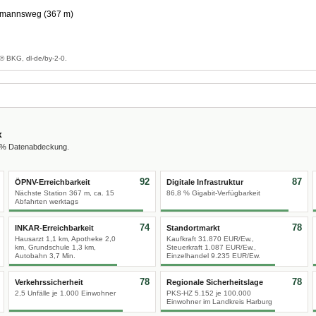
pmannsweg (367 m)
g
© BKG, dl-de/by-2-0.
x
0 % Datenabdeckung.
92
87
ÖPNV-Erreichbarkeit
Digitale Infrastruktur
Nächste Station 367 m, ca. 15
86,8 % Gigabit-Verfügbarkeit
Abfahrten werktags
74
78
INKAR-Erreichbarkeit
Standortmarkt
Hausarzt 1,1 km, Apotheke 2,0
Kaufkraft 31.870 EUR/Ew.,
km, Grundschule 1,3 km,
Steuerkraft 1.087 EUR/Ew.,
Autobahn 3,7 Min.
Einzelhandel 9.235 EUR/Ew.
78
78
Verkehrssicherheit
Regionale Sicherheitslage
2,5 Unfälle je 1.000 Einwohner
PKS-HZ 5.152 je 100.000
Einwohner im Landkreis Harburg