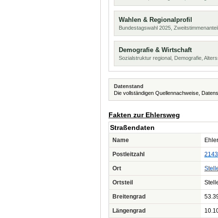
Wahlen & Regionalprofil
Bundestagswahl 2025, Zweitstimmenanteil
Demografie & Wirtschaft
Sozialstruktur regional, Demografie, Alters
Datenstand
Die vollständigen Quellennachweise, Datens
Fakten zur Ehlersweg
Straßendaten
Name
Ehle
Postleitzahl
2143
Ort
Stell
Ortsteil
Stell
Breitengrad
53.3
Längengrad
10.1