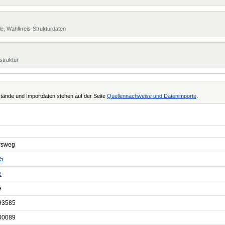
e, Wahlkreis-Strukturdaten
struktur
tände und Importdaten stehen auf der Seite
Quellennachweise und Datenimporte
.
rsweg
5
e
e
93585
00089