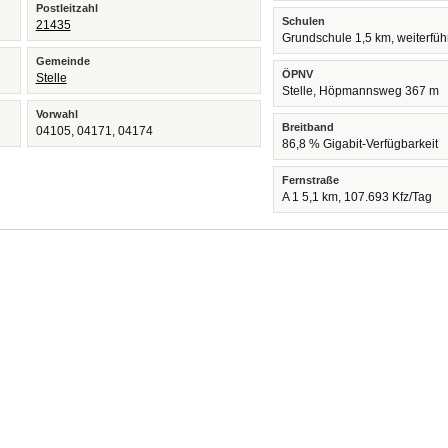
Postleitzahl
Schulen
21435
Grundschule 1,5 km, weiterfü
Gemeinde
ÖPNV
Stelle
Stelle, Höpmannsweg 367 m
Vorwahl
Breitband
04105, 04171, 04174
86,8 % Gigabit-Verfügbarkeit
Fernstraße
A 1 5,1 km, 107.693 Kfz/Tag