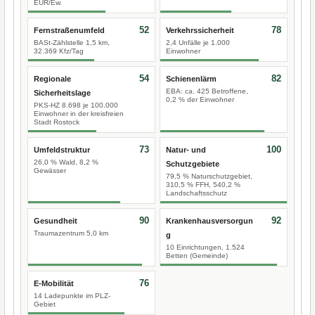
EUR/Ew.
52
78
Fernstraßenumfeld
Verkehrssicherheit
BASt-Zählstelle 1,5 km,
2,4 Unfälle je 1.000
32.369 Kfz/Tag
Einwohner
54
82
Regionale
Schienenlärm
EBA: ca. 425 Betroffene,
Sicherheitslage
0,2 % der Einwohner
PKS-HZ 8.698 je 100.000
Einwohner in der kreisfreien
Stadt Rostock
73
100
Umfeldstruktur
Natur- und
26,0 % Wald, 8,2 %
Schutzgebiete
Gewässer
79,5 % Naturschutzgebiet,
310,5 % FFH, 540,2 %
Landschaftsschutz
90
92
Gesundheit
Krankenhausversorgun
Traumazentrum 5,0 km
g
10 Einrichtungen, 1.524
Betten (Gemeinde)
76
E-Mobilität
14 Ladepunkte im PLZ-
Gebiet