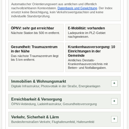
Automatischer Orientierungswert aus amtlichen und öffentlich
nachvollziehbaren Kontextdaten.
Datenbasis und Gewichtung
. Der Index
ersetzt keine Besichtigung, kein Verkehrswertgutachten und keine
individuelle Standortprüfung.
ÖPNV: sehr gut erreichbar
E-Mobilität: vorhanden
Nächste Station bis 500 m entfernt.
Ladepunkte im PLZ-Gebiet
nachgewiesen.
Gesundheit: Traumazentrum
Krankenhausversorgung: 10
in der Nähe
Einrichtungen in der
Gemeinde
Das nächste Traumazentrum liegt
bis 5 km entfernt.
Amtliches Destatis-
Krankenhausverzeichnis mit
Betten- und Notfallangaben.
Immobilien & Wohnungsmarkt
Digitale Infrastruktur, Photovoltaik in der Straße, Energieanlagen
Erreichbarkeit & Versorgung
ÖPNV-Anbindung, Ladeinfrastruktur, Gesundheitsversorgung
Verkehr, Sicherheit & Lärm
Bundesfernstraßen-Verkehr, Flughafenumfeld, Hafenumfeld