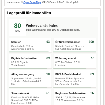
Kartendaten ©
OpenStreetMap
, ÖPNV-Daten © BKG, dl-de/by-2-0.
Lageprofil für Immobilien
80
Wohnqualität-Index
gute Wohnqualität aus 100 % Datenabdeckung.
/100
93
100
Schulen
ÖPNV-Erreichbarkeit
Grundschule 578 m,
Nächste Station 162 m, ca.
weiterführend 510 m
509 Abfahrten werktags
89
77
Digitale Infrastruktur
Wohnungsmarkt
97,1 % Gigabit-
6,70 €/m² Miete, 2,6 %
Verfügbarkeit
Leerstand
90
89
Alltagsversorgung
INKAR-Erreichbarkeit
Supermarkt 2,8 Min., Notfall
Hausarzt 415 m, Apotheke
11,8 Min., Schwimmbad 8,5
583 m, Grundschule 1,4
Min.
km, Autobahn 6,4 Min.
61
56
Standortmarkt
Regionale Sozialstruktur
Kaufkraft 26.606 EUR/Ew.,
SGB II 10,1 %, Kinderarmut
Steuerkraft 837 EUR/Ew.,
13,9 %, Altersarmut 3,2 %
Einzelhandel 8.833