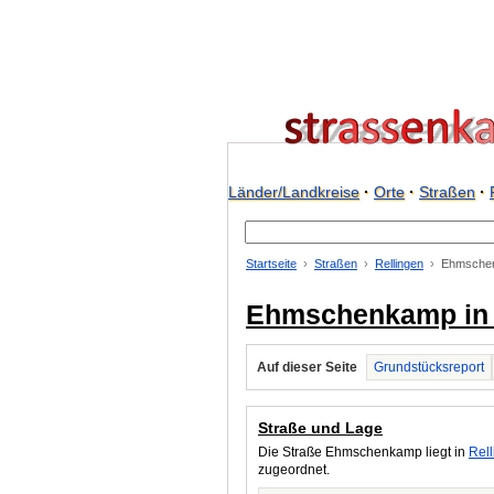
Länder/Landkreise
·
Orte
·
Straßen
·
Startseite
Straßen
Rellingen
Ehmsche
Ehmschenkamp in 
Auf dieser Seite
Grundstücksreport
Straße und Lage
Die Straße Ehmschenkamp liegt in
Rel
zugeordnet.