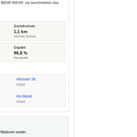
nd BBSR INKAR; sie beschreiben das
Grundschule
1,1 km
nächste Schule
Gigabit
98,8 %
Haushalte
Altonaer Str.
25462
Am Markt
25462
faktoren weiter.