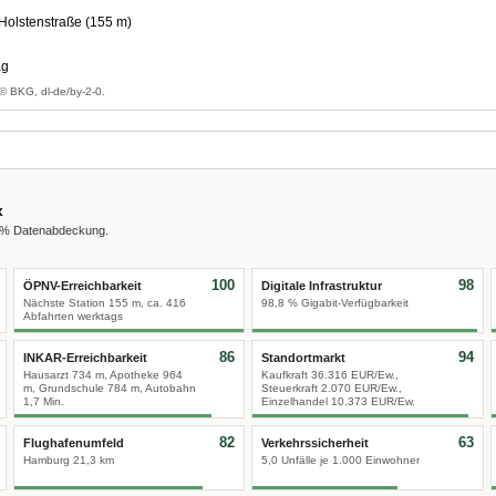
Holstenstraße (155 m)
ag
© BKG, dl-de/by-2-0.
x
0 % Datenabdeckung.
100
98
ÖPNV-Erreichbarkeit
Digitale Infrastruktur
Nächste Station 155 m, ca. 416
98,8 % Gigabit-Verfügbarkeit
Abfahrten werktags
86
94
INKAR-Erreichbarkeit
Standortmarkt
Hausarzt 734 m, Apotheke 964
Kaufkraft 36.316 EUR/Ew.,
m, Grundschule 784 m, Autobahn
Steuerkraft 2.070 EUR/Ew.,
1,7 Min.
Einzelhandel 10.373 EUR/Ew.
82
63
Flughafenumfeld
Verkehrssicherheit
Hamburg 21,3 km
5,0 Unfälle je 1.000 Einwohner