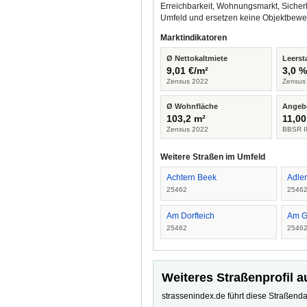
Erreichbarkeit, Wohnungsmarkt, Sicher
Umfeld und ersetzen keine Objektbewe
Marktindikatoren
Ø Nettokaltmiete
Leerst
9,01 €/m²
3,0 
Zensus 2022
Zensus
Ø Wohnfläche
Angeb
103,2 m²
11,00
Zensus 2022
BBSR I
Weitere Straßen im Umfeld
Achtern Beek
Adler
25462
2546
Am Dorfteich
Am G
25462
2546
Weiteres Straßenprofil a
strassenindex.de führt diese Straßenda