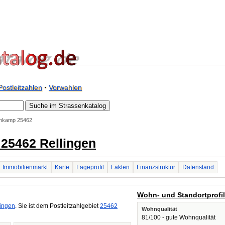
Postleitzahlen
·
Vorwahlen
nkamp 25462
25462 Rellingen
Immobilienmarkt
Karte
Lageprofil
Fakten
Finanzstruktur
Datenstand
Wohn- und Standortprofi
lingen
. Sie ist dem Postleitzahlgebiet
25462
Wohnqualität
81/100 - gute Wohnqualität