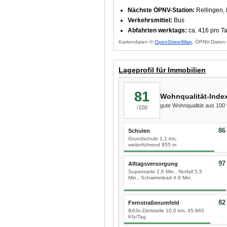
Nächste ÖPNV-Station:
Rellingen, 
Verkehrsmittel:
Bus
Abfahrten werktags:
ca. 416 pro T
Kartendaten ©
OpenStreetMap
, ÖPNV-Daten 
Lageprofil für Immobilien
81
Wohnqualität-Inde
gute Wohnqualität aus 10
/100
86
Schulen
Grundschule 1,1 km,
weiterführend 955 m
97
Alltagsversorgung
Supermarkt 2,6 Min., Notfall 5,5
Min., Schwimmbad 4,8 Min.
82
Fernstraßenumfeld
BASt-Zählstelle 10,0 km, 45.865
Kfz/Tag