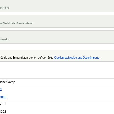
te Nähe
e, Wahlkreis-Strukturdaten
struktur
tände und Importdaten stehen auf der Seite
Quellennachweise und Datenimporte
.
schenkamp
2
ingen
5451
8162