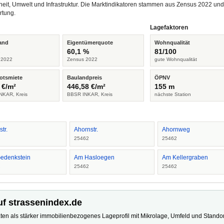
heit, Umwelt und Infrastruktur. Die Marktindikatoren stammen aus Zensus 2022 u
rtung.
Lagefaktoren
and
Eigentümerquote
Wohnqualität
%
60,1 %
81/100
 2022
Zensus 2022
gute Wohnqualität
otsmiete
Baulandpreis
ÖPNV
 €/m²
446,58 €/m²
155 m
NKAR, Kreis
BBSR INKAR, Kreis
nächste Station
str.
Ahornstr.
Ahornweg
2
25462
25462
edenkstein
Am Hasloegen
Am Kellergraben
2
25462
25462
uf strassenindex.de
ten als stärker immobilienbezogenes Lageprofil mit Mikrolage, Umfeld und Standort