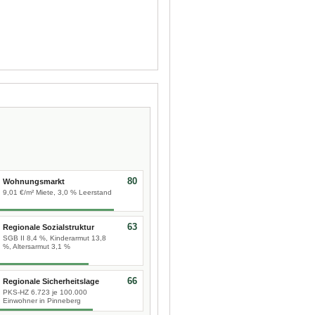
80
Wohnungsmarkt
9,01 €/m² Miete, 3,0 % Leerstand
63
Regionale Sozialstruktur
SGB II 8,4 %, Kinderarmut 13,8
%, Altersarmut 3,1 %
66
Regionale Sicherheitslage
PKS-HZ 6.723 je 100.000
Einwohner in Pinneberg