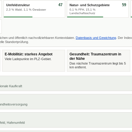
47
59
Umfeldstruktur
Natur- und Schutzgebiete
2,3 % Wald, 1,1 % Gewässer
0,1 % FFH, 15,1 %
Landschaftsschutz
ichen und öffentlich nachvollziehbaren Kontextdaten.
Datenbasis und Gewichtung
. Der Index
lle Standortprüfung.
E-Mobilität: starkes Angebot
Gesundheit: Traumazentrum in
der Nähe
Viele Ladepunkte im PLZ-Gebiet.
Das nächste Traumazentrum liegt bis 5
km entfernt.
ionale Kaufkraft
undheitsversorgung
feld, Hafenumfeld