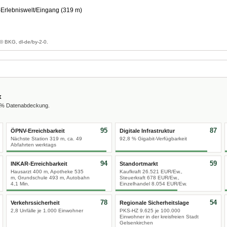
rlebniswelt/Eingang (319 m)
g
© BKG, dl-de/by-2-0.
x
0 % Datenabdeckung.
95
87
ÖPNV-Erreichbarkeit
Digitale Infrastruktur
Nächste Station 319 m, ca. 49
92,8 % Gigabit-Verfügbarkeit
Abfahrten werktags
94
59
INKAR-Erreichbarkeit
Standortmarkt
Hausarzt 400 m, Apotheke 535
Kaufkraft 26.521 EUR/Ew.,
m, Grundschule 493 m, Autobahn
Steuerkraft 678 EUR/Ew.,
4,1 Min.
Einzelhandel 8.054 EUR/Ew.
78
54
Verkehrssicherheit
Regionale Sicherheitslage
2,8 Unfälle je 1.000 Einwohner
PKS-HZ 9.625 je 100.000
Einwohner in der kreisfreien Stadt
Gelsenkirchen