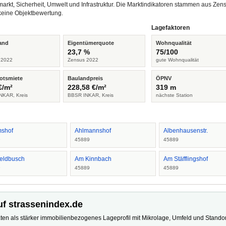
arkt, Sicherheit, Umwelt und Infrastruktur. Die Marktindikatoren stammen aus Z
keine Objektbewertung.
Lagefaktoren
and
Eigentümerquote
Wohnqualität
%
23,7 %
75/100
 2022
Zensus 2022
gute Wohnqualität
otsmiete
Baulandpreis
ÖPNV
€/m²
228,58 €/m²
319 m
NKAR, Kreis
BBSR INKAR, Kreis
nächste Station
shof
Ahlmannshof
Albenhausenstr.
9
45889
45889
eldbusch
Am Kinnbach
Am Stäfflingshof
9
45889
45889
uf strassenindex.de
ten als stärker immobilienbezogenes Lageprofil mit Mikrolage, Umfeld und Standort