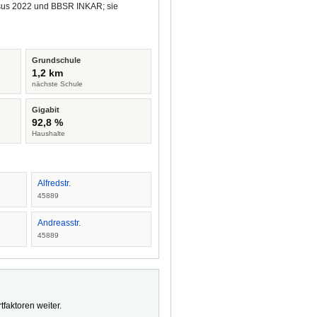
ensus 2022 und BBSR INKAR; sie
Grundschule
1,2 km
nächste Schule
Gigabit
92,8 %
Haushalte
Alfredstr.
45889
Andreasstr.
45889
faktoren weiter.