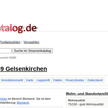
Postleitzahlen
·
Vorwahlen
senhof 45889
9 Gelsenkirchen
Immobilienmarkt
Karte
Lageprofil
Fakten
Finanzstruktur
Datenstand
Wohn- und Standortprofi
rchen
im Bereich Bismarck. Sie ist dem
Wohnqualität
rtsteilbezug:
Bismarck
.
75/100 - gute Wohnqualität