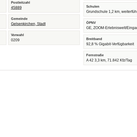
Postleitzahl
Schulen
45889
Grundschule 1,2 km, weiterfü
Gemeinde
ÖPNV
Gelsenkirchen, Stadt
GE, ZOOM-Erlebniswelt/Eing
Vorwahl
Breitband
0209
92,8 % Gigabit-Verfügbarkeit
Fernstraße
A 42 3,3 km, 71.842 Kfz/Tag