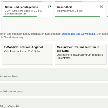
67
90
Natur- und Schutzgebiete
Gesundheit
3,2 % Naturschutzgebiet, 21,6 %
Traumazentrum 3,5 km
Landschaftsschutz
ichen und öffentlich nachvollziehbaren Kontextdaten.
Datenbasis und Gewichtung
. Der Index
lle Standortprüfung.
E-Mobilität: starkes Angebot
Gesundheit: Traumazentrum in
der Nähe
Viele Ladepunkte im PLZ-Gebiet.
Das nächste Traumazentrum liegt bis 5
km entfernt.
ionale Kaufkraft
undheitsversorgung
feld, Hafenumfeld