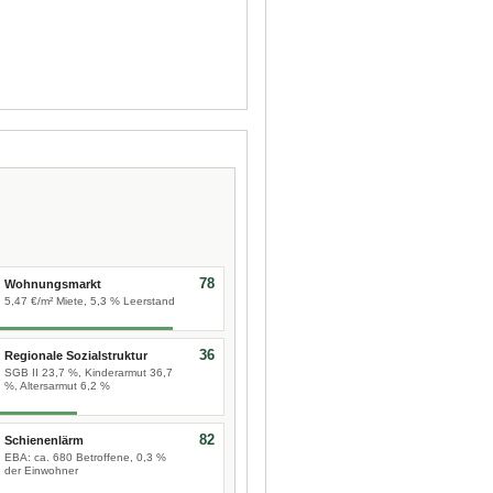
78
Wohnungsmarkt
5,47 €/m² Miete, 5,3 % Leerstand
36
Regionale Sozialstruktur
SGB II 23,7 %, Kinderarmut 36,7
%, Altersarmut 6,2 %
82
Schienenlärm
EBA: ca. 680 Betroffene, 0,3 %
der Einwohner