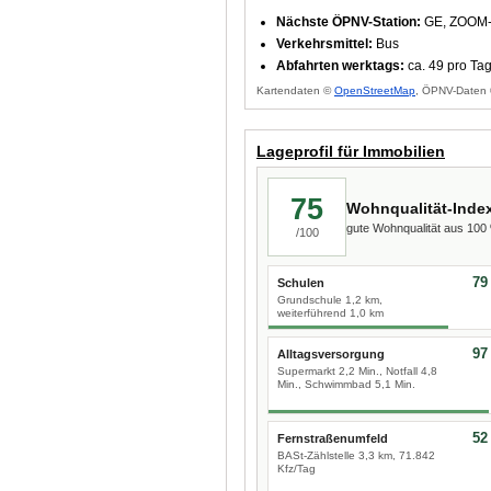
Nächste ÖPNV-Station:
GE, ZOOM-E
Verkehrsmittel:
Bus
Abfahrten werktags:
ca. 49 pro Ta
Kartendaten ©
OpenStreetMap
, ÖPNV-Daten 
Lageprofil für Immobilien
75
Wohnqualität-Inde
gute Wohnqualität aus 10
/100
79
Schulen
Grundschule 1,2 km,
weiterführend 1,0 km
97
Alltagsversorgung
Supermarkt 2,2 Min., Notfall 4,8
Min., Schwimmbad 5,1 Min.
52
Fernstraßenumfeld
BASt-Zählstelle 3,3 km, 71.842
Kfz/Tag