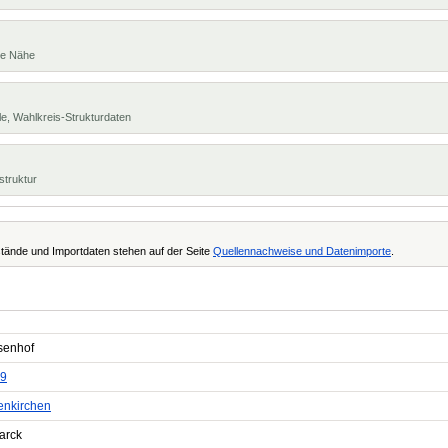
te Nähe
e, Wahlkreis-Strukturdaten
struktur
tände und Importdaten stehen auf der Seite
Quellennachweise und Datenimporte
.
enhof
9
enkirchen
arck