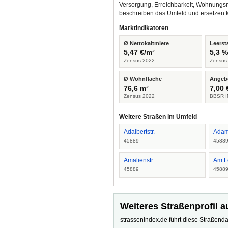
Versorgung, Erreichbarkeit, Wohnungsm
beschreiben das Umfeld und ersetzen 
Marktindikatoren
Ø Nettokaltmiete
Leerst
5,47 €/m²
5,3 
Zensus 2022
Zensus
Ø Wohnfläche
Angeb
76,6 m²
7,00 
Zensus 2022
BBSR I
Weitere Straßen im Umfeld
Adalbertstr.
Adam
45889
4588
Amalienstr.
Am F
45889
4588
Weiteres Straßenprofil a
strassenindex.de führt diese Straßenda