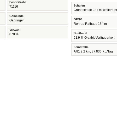
Postleitzahl
Schulen
71116
Grundschule 281 m, weiterfüh
Gemeinde
ÖPNV
Gärtringen
Rohrau Rathaus 184 m
Vorwahl
Breitband
07034
61,9 % Gigabit-Verfügbarkeit
Fernstraße
A 81 2,2 km, 87.836 Kfz/Tag