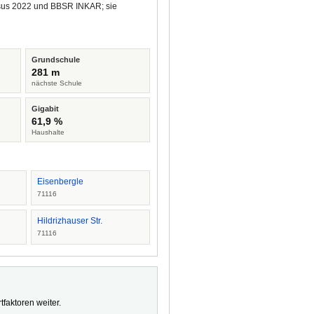
ensus 2022 und BBSR INKAR; sie
Grundschule
281 m
nächste Schule
Gigabit
61,9 %
Haushalte
Eisenbergle
71116
Hildrizhauser Str.
71116
faktoren weiter.