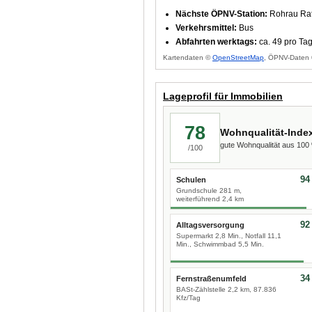
Nächste ÖPNV-Station:
Rohrau Rat
Verkehrsmittel:
Bus
Abfahrten werktags:
ca. 49 pro Ta
Kartendaten ©
OpenStreetMap
, ÖPNV-Daten 
Lageprofil für Immobilien
78
Wohnqualität-Inde
gute Wohnqualität aus 10
/100
94
Schulen
Grundschule 281 m,
weiterführend 2,4 km
92
Alltagsversorgung
Supermarkt 2,8 Min., Notfall 11,1
Min., Schwimmbad 5,5 Min.
34
Fernstraßenumfeld
BASt-Zählstelle 2,2 km, 87.836
Kfz/Tag