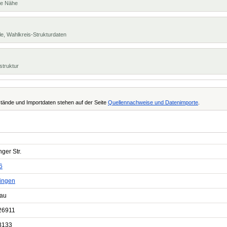
te Nähe
e, Wahlkreis-Strukturdaten
struktur
tände und Importdaten stehen auf der Seite
Quellennachweise und Datenimporte
.
ger Str.
6
ringen
au
26911
3133