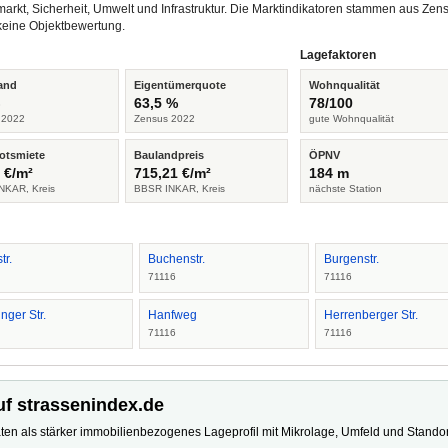
arkt, Sicherheit, Umwelt und Infrastruktur. Die Marktindikatoren stammen aus Z
keine Objektbewertung.
Lagefaktoren
and
Eigentümerquote
Wohnqualität
%
63,5 %
78/100
 2022
Zensus 2022
gute Wohnqualität
otsmiete
Baulandpreis
ÖPNV
 €/m²
715,21 €/m²
184 m
NKAR, Kreis
BBSR INKAR, Kreis
nächste Station
tr.
Buchenstr.
Burgenstr.
71116
71116
inger Str.
Hanfweg
Herrenberger Str.
71116
71116
uf strassenindex.de
ten als stärker immobilienbezogenes Lageprofil mit Mikrolage, Umfeld und Standort