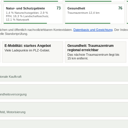
73
76
Natur- und Schutzgebiete
Gesundheit
1,4 % Naturschutzgebiet, 2,9 %
Traumazentrum 12,4 km
FFH, 16,3 % Landschaftsschutz,
12,1 % Naturpark
ichen und öffentlich nachvollziehbaren Kontextdaten.
Datenbasis und Gewichtung
. Der Index
lle Standortprüfung.
E-Mobilität: starkes Angebot
Gesundheit: Traumazentrum
regional erreichbar
Viele Ladepunkte im PLZ-Gebiet.
Das nächste Traumazentrum liegt bis
15 km entfernt.
ionale Kaufkraft
undheitsversorgung
eld, Motorisierung