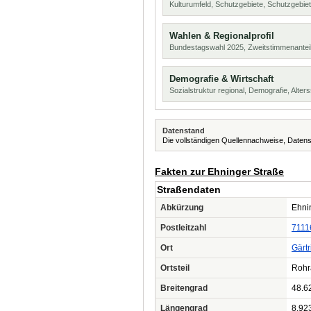
Kulturumfeld, Schutzgebiete, Schutzgebie
Wahlen & Regionalprofil
Bundestagswahl 2025, Zweitstimmenanteil
Demografie & Wirtschaft
Sozialstruktur regional, Demografie, Alters
Datenstand
Die vollständigen Quellennachweise, Datens
Fakten zur Ehninger Straße
Straßendaten
Abkürzung
Ehnin
Postleitzahl
7111
Ort
Gärt
Ortsteil
Rohr
Breitengrad
48.6
Längengrad
8.92