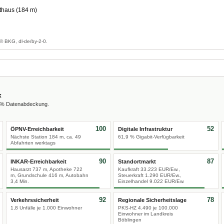
haus (184 m)
g
© BKG, dl-de/by-2-0.
x
0 % Datenabdeckung.
100
52
ÖPNV-Erreichbarkeit
Digitale Infrastruktur
Nächste Station 184 m, ca. 49
61,9 % Gigabit-Verfügbarkeit
Abfahrten werktags
90
87
INKAR-Erreichbarkeit
Standortmarkt
Hausarzt 737 m, Apotheke 722
Kaufkraft 33.223 EUR/Ew.,
m, Grundschule 416 m, Autobahn
Steuerkraft 1.290 EUR/Ew.,
3,4 Min.
Einzelhandel 9.022 EUR/Ew.
92
78
Verkehrssicherheit
Regionale Sicherheitslage
1,8 Unfälle je 1.000 Einwohner
PKS-HZ 4.490 je 100.000
Einwohner im Landkreis
Böblingen