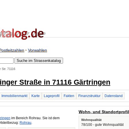
Postleitzahlen
·
Vorwahlen
 Str. 71116
ninger Straße in 71116 Gärtringen
Immobilienmarkt
Karte
Lageprofil
Fakten
Finanzstruktur
Datenstand
Wohn- und Standortprofi
tringen
im Bereich Rohrau. Sie ist dem
Wohnqualität
tsteilbezug:
Rohrau
.
78/100 - gute Wohnqualität