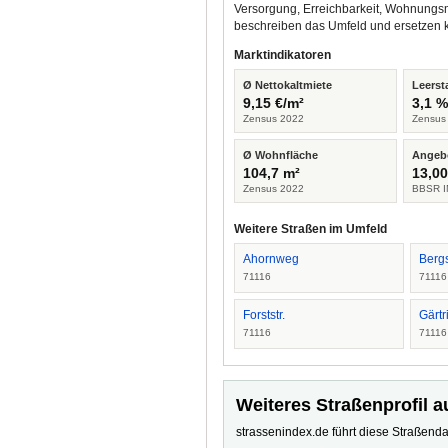
Versorgung, Erreichbarkeit, Wohnungsm
beschreiben das Umfeld und ersetzen 
Marktindikatoren
Ø Nettokaltmiete
Leerst
9,15 €/m²
3,1 
Zensus 2022
Zensus
Ø Wohnfläche
Angeb
104,7 m²
13,00
Zensus 2022
BBSR I
Weitere Straßen im Umfeld
Ahornweg
Bergs
71116
71116
Forststr.
Gärtr
71116
71116
Weiteres Straßenprofil a
strassenindex.de führt diese Straßenda