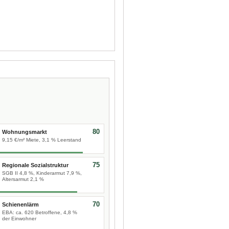
80
Wohnungsmarkt
9,15 €/m² Miete, 3,1 % Leerstand
75
Regionale Sozialstruktur
SGB II 4,8 %, Kinderarmut 7,9 %,
Altersarmut 2,1 %
70
Schienenlärm
EBA: ca. 620 Betroffene, 4,8 %
der Einwohner