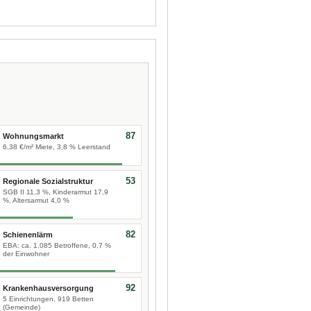
87
Wohnungsmarkt
6,38 €/m² Miete, 3,8 % Leerstand
53
Regionale Sozialstruktur
SGB II 11,3 %, Kinderarmut 17,9
%, Altersarmut 4,0 %
82
Schienenlärm
EBA: ca. 1.085 Betroffene, 0,7 %
der Einwohner
92
Krankenhausversorgung
5 Einrichtungen, 919 Betten
(Gemeinde)