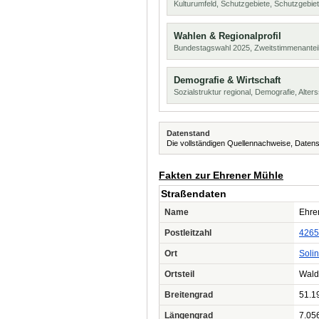
Kulturumfeld, Schutzgebiete, Schutzgebie
Wahlen & Regionalprofil
Bundestagswahl 2025, Zweitstimmenanteil
Demografie & Wirtschaft
Sozialstruktur regional, Demografie, Alters
Datenstand
Die vollständigen Quellennachweise, Datens
Fakten zur Ehrener Mühle
Straßendaten
Name
Ehre
Postleitzahl
4265
Ort
Soli
Ortsteil
Wald
Breitengrad
51.1
Längengrad
7.05