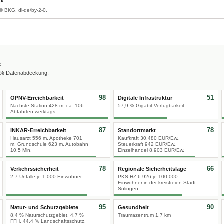
© BKG, dl-de/by-2-0.
x
0 % Datenabdeckung.
98
51
ÖPNV-Erreichbarkeit
Digitale Infrastruktur
Nächste Station 428 m, ca. 106
57,9 % Gigabit-Verfügbarkeit
Abfahrten werktags
87
78
INKAR-Erreichbarkeit
Standortmarkt
Hausarzt 556 m, Apotheke 701
Kaufkraft 30.480 EUR/Ew.,
m, Grundschule 623 m, Autobahn
Steuerkraft 942 EUR/Ew.,
10,5 Min.
Einzelhandel 8.903 EUR/Ew.
78
66
Verkehrssicherheit
Regionale Sicherheitslage
2,7 Unfälle je 1.000 Einwohner
PKS-HZ 6.926 je 100.000
Einwohner in der kreisfreien Stadt
Solingen
95
90
Natur- und Schutzgebiete
Gesundheit
8,4 % Naturschutzgebiet, 4,7 %
Traumazentrum 1,7 km
FFH, 44,4 % Landschaftsschutz,