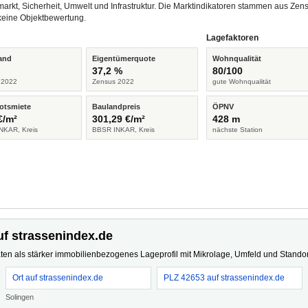
arkt, Sicherheit, Umwelt und Infrastruktur. Die Marktindikatoren stammen aus Z
keine Objektbewertung.
Lagefaktoren
and
Eigentümerquote
Wohnqualität
%
37,2 %
80/100
 2022
Zensus 2022
gute Wohnqualität
otsmiete
Baulandpreis
ÖPNV
€/m²
301,29 €/m²
428 m
NKAR, Kreis
BBSR INKAR, Kreis
nächste Station
uf strassenindex.de
ten als stärker immobilienbezogenes Lageprofil mit Mikrolage, Umfeld und Standort
Ort auf strassenindex.de
PLZ 42653 auf strassenindex.de
Solingen