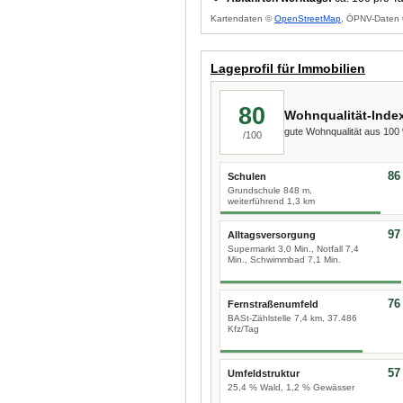
Kartendaten ©
OpenStreetMap
, ÖPNV-Daten 
Lageprofil für Immobilien
80
Wohnqualität-Inde
gute Wohnqualität aus 10
/100
86
Schulen
Grundschule 848 m,
weiterführend 1,3 km
97
Alltagsversorgung
Supermarkt 3,0 Min., Notfall 7,4
Min., Schwimmbad 7,1 Min.
76
Fernstraßenumfeld
BASt-Zählstelle 7,4 km, 37.486
Kfz/Tag
57
Umfeldstruktur
25,4 % Wald, 1,2 % Gewässer