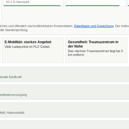
50,1 % Naturpark
ichen und öffentlich nachvollziehbaren Kontextdaten.
Datenbasis und Gewichtung
. Der Index
lle Standortprüfung.
E-Mobilität: starkes Angebot
Gesundheit: Traumazentrum in
der Nähe
Viele Ladepunkte im PLZ-Gebiet.
Das nächste Traumazentrum liegt bis 5
km entfernt.
ionale Kaufkraft
undheitsversorgung
feld, Hafenumfeld