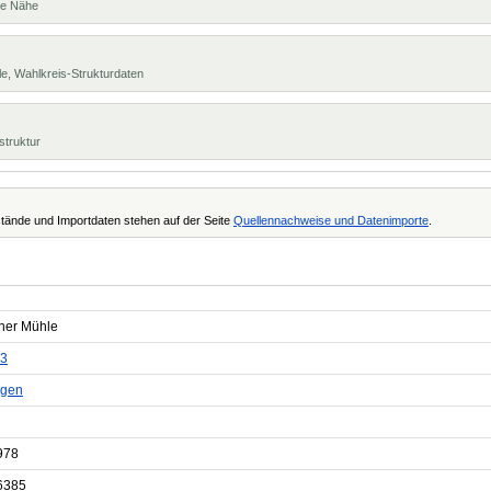
te Nähe
e, Wahlkreis-Strukturdaten
struktur
tände und Importdaten stehen auf der Seite
Quellennachweise und Datenimporte
.
ner Mühle
3
ngen
978
6385