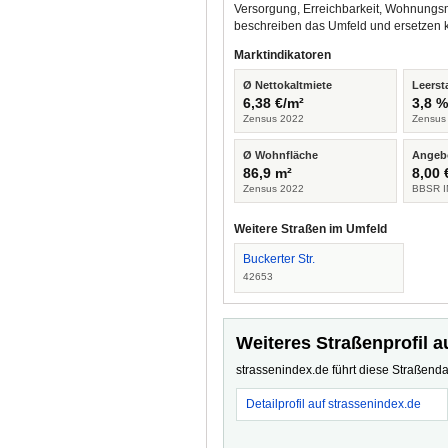
Versorgung, Erreichbarkeit, Wohnungsm
beschreiben das Umfeld und ersetzen 
Marktindikatoren
Ø Nettokaltmiete
Leerst
6,38 €/m²
3,8 
Zensus 2022
Zensus
Ø Wohnfläche
Angeb
86,9 m²
8,00 
Zensus 2022
BBSR I
Weitere Straßen im Umfeld
Buckerter Str.
42653
Weiteres Straßenprofil a
strassenindex.de führt diese Straßenda
Detailprofil auf strassenindex.de