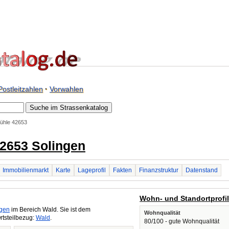
Postleitzahlen
·
Vorwahlen
ühle 42653
42653 Solingen
Immobilienmarkt
Karte
Lageprofil
Fakten
Finanzstruktur
Datenstand
Wohn- und Standortprofi
ngen
im Bereich Wald. Sie ist dem
Wohnqualität
rtsteilbezug:
Wald
.
80/100 - gute Wohnqualität