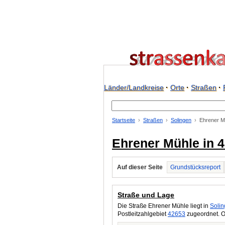
Länder/Landkreise
·
Orte
·
Straßen
·
Startseite
Straßen
Solingen
Ehrener M
Ehrener Mühle in 
Auf dieser Seite
Grundstücksreport
Straße und Lage
Die Straße Ehrener Mühle liegt in
Soli
Postleitzahlgebiet
42653
zugeordnet. O