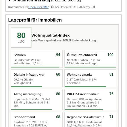
Kartendaten ©
OpenStreetMap
, ÖPNV-Daten © BKG, dl-de/by-2-0.
Lageprofil für Immobilien
80
Wohnqualität-Index
gute Wohnqualität aus 100 % Datenabdeckung.
/100
94
100
Schulen
ÖPNV-Erreichbarkeit
Grundschule 251 m,
Nächste Station 97 m, ca.
weiterführend 1,5 km
38 Abfahrten werktags
60
81
Digitale Infrastruktur
Wohnungsmarkt
69,9 % Gigabit-
5,27 €/m² Miete, 6,1 %
Verfügbarkeit
Leerstand
80
75
Alltagsversorgung
INKAR-Erreichbarkeit
Supermarkt 5,4 Min., Notfall
Hausarzt 834 m, Apotheke
8,8 Min., Schwimmbad 6,3
1,2 km, Grundschule 1,1
Min.
km, Autobahn 34,3 Min.
68
71
Standortmarkt
Regionale Sozialstruktur
Kaufkraft 27.329 EUR/Ew.,
SGB II 7,6 %, Kinderarmut
Steuerkraft 752 EUR/Ew.,
11,9 %, Altersarmut 0,5 %