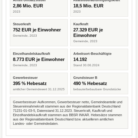
Anteil Umsatzsteuer
Realsteueraufbringungskraft
2,86 Mio. EUR
18,5 Mio. EUR
2023
2023
Steuerkraft
Kaufkraft
752 EUR je Einwohner
27.329 EUR je
Einwohner
Gemeinde, 2023
Gemeinde, 2023
Einzelhandelskaufkraft
Arbeitsort-Beschäftigte
8.773 EUR je Einwohner
14.192
Gemeinde, 2023
Stand 30.06.2024
Gewerbesteuer
Grundsteuer B
395 % Hebesatz
490 % Hebesatz
amtlicher Gemeindewert 31.12.2025
bebaute/bebaubare Grundstücke
Gewerbesteuer-Aufkommen, Gewerbesteuer netto, Gemeindeanteile und
Steuereinnahmekraft stammen aus der Regionaldatenbank Deutschland
71231-01-03-5, Datenstand 31.12.2023. Steuerkraft, Kaufkraft und
Einzelhandelskaufkraft stammen aus BBSR INKAR. Hebesätze stammen
aus der Regionaldatenbank Deutschland bzw. aktuelleren amtlichen
Landes- oder Gemeindedaten.