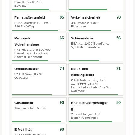
Einzelhandel 8.773
EUR/Ew.
85
78
Fernstraßenumfeld
Verkehrssicherheit
BASt-Zählstelle 10,1 km,
3,4 Unfälle je 1.000
4.967 Kfz/Tag
Einwohner
66
56
Regionale
Schienenlärm
EBA: ca. 1.465 Betroffene,
Sicherheitslage
5,0 % der Einwohner
PKS-HZ 6.179 je 100.000
Einwohner im Landkreis
Saalfeld-Rudolstadt
74
91
Umfeldstruktur
Natur- und
52,0 % Wald, 0,7 %
Schutzgebiete
Gewässer
2,4 % Naturschutzgebiet,
1,6 % FFH, 58,8 %
Landschaftsschutz, 77,7 %
Naturpark
90
80
Gesundheit
Krankenhausversorgun
Traumazentrum 560 m
g
2 Einrichtungen, 607
Betten (Gemeinde)
90
E-Mobilität
37 Ladepunkte im PLZ-