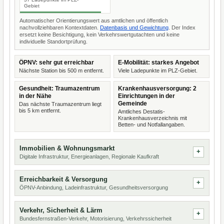
Gebiet
Automatischer Orientierungswert aus amtlichen und öffentlich
nachvollziehbaren Kontextdaten.
Datenbasis und Gewichtung
. Der Index
ersetzt keine Besichtigung, kein Verkehrswertgutachten und keine
individuelle Standortprüfung.
ÖPNV: sehr gut erreichbar
E-Mobilität: starkes Angebot
Nächste Station bis 500 m entfernt.
Viele Ladepunkte im PLZ-Gebiet.
Gesundheit: Traumazentrum
Krankenhausversorgung: 2
in der Nähe
Einrichtungen in der
Gemeinde
Das nächste Traumazentrum liegt
bis 5 km entfernt.
Amtliches Destatis-
Krankenhausverzeichnis mit
Betten- und Notfallangaben.
Immobilien & Wohnungsmarkt
Digitale Infrastruktur, Energieanlagen, Regionale Kaufkraft
Erreichbarkeit & Versorgung
ÖPNV-Anbindung, Ladeinfrastruktur, Gesundheitsversorgung
Verkehr, Sicherheit & Lärm
Bundesfernstraßen-Verkehr, Motorisierung, Verkehrssicherheit