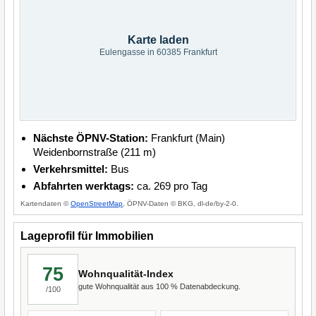
Karte laden
Eulengasse in 60385 Frankfurt
Nächste ÖPNV-Station:
Frankfurt (Main)
Weidenbornstraße (211 m)
Verkehrsmittel:
Bus
Abfahrten werktags:
ca. 269 pro Tag
Kartendaten ©
OpenStreetMap
, ÖPNV-Daten © BKG, dl-de/by-2-0.
Lageprofil für Immobilien
75
Wohnqualität-Index
gute Wohnqualität aus 100 % Datenabdeckung.
/100