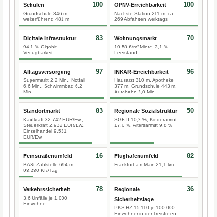
100
100
Schulen
ÖPNV-Erreichbarkeit
Grundschule 346 m,
Nächste Station 211 m, ca.
weiterführend 481 m
269 Abfahrten werktags
83
70
Digitale Infrastruktur
Wohnungsmarkt
94,1 % Gigabit-
10,58 €/m² Miete, 3,1 %
Verfügbarkeit
Leerstand
97
96
Alltagsversorgung
INKAR-Erreichbarkeit
Supermarkt 2,2 Min., Notfall
Hausarzt 310 m, Apotheke
6,6 Min., Schwimmbad 6,2
377 m, Grundschule 443 m,
Min.
Autobahn 3,0 Min.
83
50
Standortmarkt
Regionale Sozialstruktur
Kaufkraft 32.742 EUR/Ew.,
SGB II 10,2 %, Kinderarmut
Steuerkraft 2.932 EUR/Ew.,
17,0 %, Altersarmut 9,8 %
Einzelhandel 9.531
EUR/Ew.
16
82
Fernstraßenumfeld
Flughafenumfeld
BASt-Zählstelle 694 m,
Frankfurt am Main 21,1 km
93.230 Kfz/Tag
78
36
Verkehrssicherheit
Regionale
3,6 Unfälle je 1.000
Sicherheitslage
Einwohner
PKS-HZ 15.110 je 100.000
Einwohner in der kreisfreien