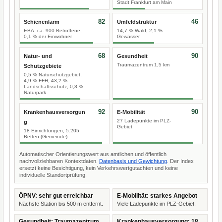
Stadt Frankfurt am Main
82
46
Schienenlärm
Umfeldstruktur
EBA: ca. 900 Betroffene,
14,7 % Wald, 2,1 %
0,1 % der Einwohner
Gewässer
68
90
Natur- und
Gesundheit
Traumazentrum 1,5 km
Schutzgebiete
0,5 % Naturschutzgebiet,
4,9 % FFH, 43,2 %
Landschaftsschutz, 0,8 %
Naturpark
92
90
Krankenhausversorgun
E-Mobilität
27 Ladepunkte im PLZ-
g
Gebiet
18 Einrichtungen, 5.205
Betten (Gemeinde)
Automatischer Orientierungswert aus amtlichen und öffentlich
nachvollziehbaren Kontextdaten.
Datenbasis und Gewichtung
. Der Index
ersetzt keine Besichtigung, kein Verkehrswertgutachten und keine
individuelle Standortprüfung.
ÖPNV: sehr gut erreichbar
E-Mobilität: starkes Angebot
Nächste Station bis 500 m entfernt.
Viele Ladepunkte im PLZ-Gebiet.
Gesundheit: Traumazentrum
Krankenhausversorgung: 18