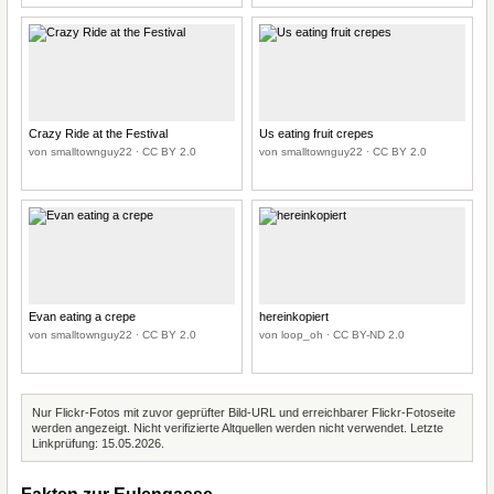
Crazy Ride at the Festival
Us eating fruit crepes
von smalltownguy22 · CC BY 2.0
von smalltownguy22 · CC BY 2.0
Evan eating a crepe
hereinkopiert
von smalltownguy22 · CC BY 2.0
von loop_oh · CC BY-ND 2.0
Nur Flickr-Fotos mit zuvor geprüfter Bild-URL und erreichbarer Flickr-Fotoseite
werden angezeigt. Nicht verifizierte Altquellen werden nicht verwendet. Letzte
Linkprüfung: 15.05.2026.