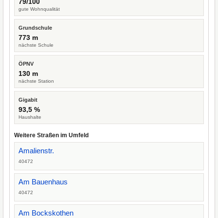
79/100
gute Wohnqualität
Grundschule
773 m
nächste Schule
ÖPNV
130 m
nächste Station
Gigabit
93,5 %
Haushalte
Weitere Straßen im Umfeld
Amalienstr.
40472
Am Bauenhaus
40472
Am Bockskothen