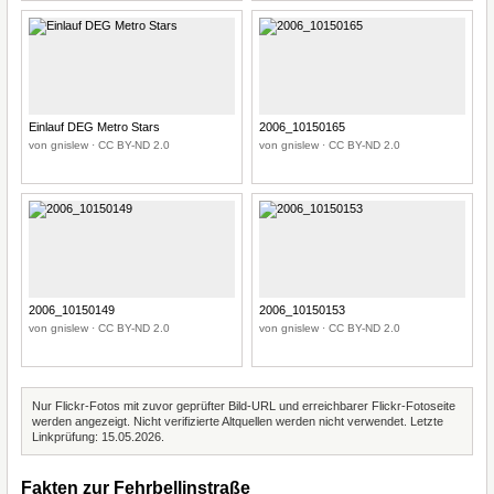
Einlauf DEG Metro Stars
2006_10150165
von gnislew · CC BY-ND 2.0
von gnislew · CC BY-ND 2.0
2006_10150149
2006_10150153
von gnislew · CC BY-ND 2.0
von gnislew · CC BY-ND 2.0
Nur Flickr-Fotos mit zuvor geprüfter Bild-URL und erreichbarer Flickr-Fotoseite
werden angezeigt. Nicht verifizierte Altquellen werden nicht verwendet. Letzte
Linkprüfung: 15.05.2026.
Fakten zur Fehrbellinstraße