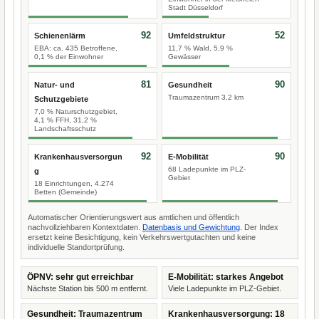
Stadt Düsseldorf
92
52
Schienenlärm
Umfeldstruktur
EBA: ca. 435 Betroffene,
11,7 % Wald, 5,9 %
0,1 % der Einwohner
Gewässer
81
90
Natur- und
Gesundheit
Traumazentrum 3,2 km
Schutzgebiete
7,0 % Naturschutzgebiet,
4,1 % FFH, 31,2 %
Landschaftsschutz
92
90
Krankenhausversorgun
E-Mobilität
68 Ladepunkte im PLZ-
g
Gebiet
18 Einrichtungen, 4.274
Betten (Gemeinde)
Automatischer Orientierungswert aus amtlichen und öffentlich
nachvollziehbaren Kontextdaten.
Datenbasis und Gewichtung
. Der Index
ersetzt keine Besichtigung, kein Verkehrswertgutachten und keine
individuelle Standortprüfung.
ÖPNV: sehr gut erreichbar
E-Mobilität: starkes Angebot
Nächste Station bis 500 m entfernt.
Viele Ladepunkte im PLZ-Gebiet.
Gesundheit: Traumazentrum
Krankenhausversorgung: 18