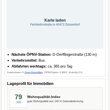
Karte laden
Fehrbellinstraße in 40472 Düsseldorf
Nächste ÖPNV-Station:
D-Derfflingerstraße (130 m)
Verkehrsmittel:
Bus
Abfahrten werktags:
ca. 365 pro Tag
Kartendaten ©
OpenStreetMap
, ÖPNV-Daten © BKG, dl-de/by-2-0.
Lageprofil für Immobilien
79
Wohnqualität-Index
gute Wohnqualität aus 100 % Datenabdeckung.
/100