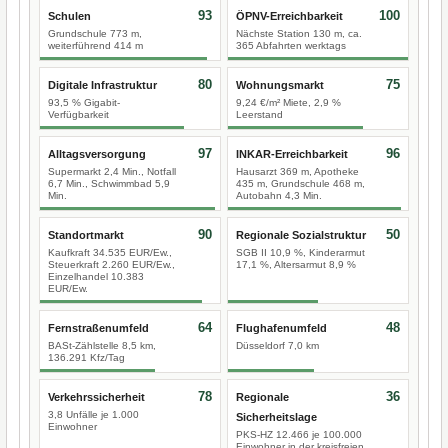
93
100
Schulen
ÖPNV-Erreichbarkeit
Grundschule 773 m,
Nächste Station 130 m, ca.
weiterführend 414 m
365 Abfahrten werktags
80
75
Digitale Infrastruktur
Wohnungsmarkt
93,5 % Gigabit-
9,24 €/m² Miete, 2,9 %
Verfügbarkeit
Leerstand
97
96
Alltagsversorgung
INKAR-Erreichbarkeit
Supermarkt 2,4 Min., Notfall
Hausarzt 369 m, Apotheke
6,7 Min., Schwimmbad 5,9
435 m, Grundschule 468 m,
Min.
Autobahn 4,3 Min.
90
50
Standortmarkt
Regionale Sozialstruktur
Kaufkraft 34.535 EUR/Ew.,
SGB II 10,9 %, Kinderarmut
Steuerkraft 2.260 EUR/Ew.,
17,1 %, Altersarmut 8,9 %
Einzelhandel 10.383
EUR/Ew.
64
48
Fernstraßenumfeld
Flughafenumfeld
BASt-Zählstelle 8,5 km,
Düsseldorf 7,0 km
136.291 Kfz/Tag
78
36
Verkehrssicherheit
Regionale
3,8 Unfälle je 1.000
Sicherheitslage
Einwohner
PKS-HZ 12.466 je 100.000
Einwohner in der kreisfreien