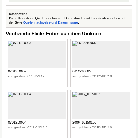
Datenstand
Die vollständigen Quellennachweise, Datenstände und Importdaten stehen auf
der Seite
Quellennachweise und Datenimporte
.
Verifizierte Flickr-Fotos aus dem Umkreis
0701210057
0612210065
von gnislew · CC BY-ND 2.0
von gnislew · CC BY-ND 2.0
0701210054
2006_10150155
von gnislew · CC BY-ND 2.0
von gnislew · CC BY-ND 2.0