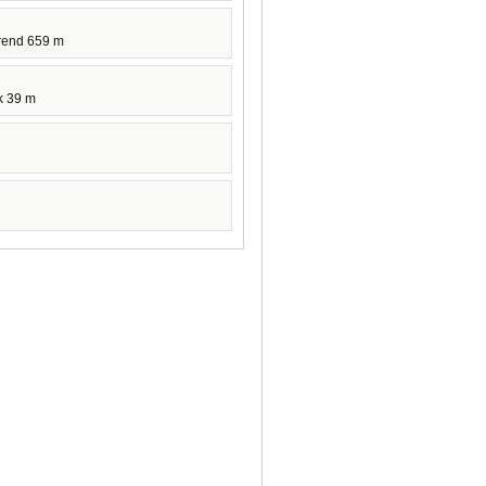
rend 659 m
k 39 m