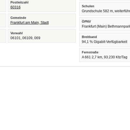
Postleitzahl
Schulen
60316
Grundschule 582 m, weiterfüh
Gemeinde
ÖPNV
Frankfurt am Main, Stadt
Frankfurt (Main) Bethmannpar
Vorwahl
Breitband
06101, 06109, 069
94,1 % Gigabit-Verfügbarkeit
Fernstraße
A 661 2,7 km, 93.230 Kfz/Tag