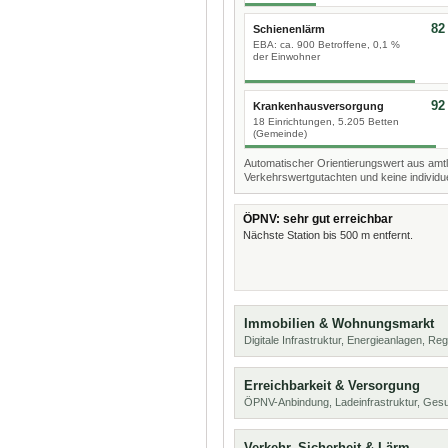
82
Schienenlärm
EBA: ca. 900 Betroffene, 0,1 %
der Einwohner
92
Krankenhausversorgung
18 Einrichtungen, 5.205 Betten
(Gemeinde)
Automatischer Orientierungswert aus amtl
Verkehrswertgutachten und keine individue
ÖPNV: sehr gut erreichbar
Nächste Station bis 500 m entfernt.
Immobilien & Wohnungsmarkt
Digitale Infrastruktur, Energieanlagen, Reg
Erreichbarkeit & Versorgung
ÖPNV-Anbindung, Ladeinfrastruktur, Ges
Verkehr, Sicherheit & Lärm