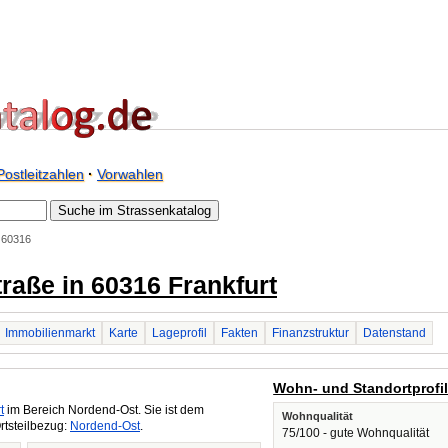
Postleitzahlen
·
Vorwahlen
. 60316
straße in 60316 Frankfurt
Immobilienmarkt
Karte
Lageprofil
Fakten
Finanzstruktur
Datenstand
Wohn- und Standortprofi
t
im Bereich Nordend-Ost. Sie ist dem
Wohnqualität
rtsteilbezug:
Nordend-Ost
.
75/100 - gute Wohnqualität