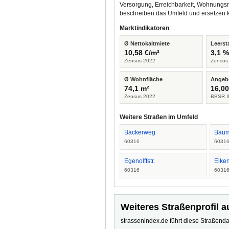
Versorgung, Erreichbarkeit, Wohnungsm
beschreiben das Umfeld und ersetzen 
Marktindikatoren
Ø Nettokaltmiete
Leerst
10,58 €/m²
3,1 
Zensus 2022
Zensus
Ø Wohnfläche
Angeb
74,1 m²
16,00
Zensus 2022
BBSR I
Weitere Straßen im Umfeld
Bäckerweg
Bau
60316
6031
Egenolffstr.
Elken
60316
6031
Weiteres Straßenprofil a
strassenindex.de führt diese Straßenda