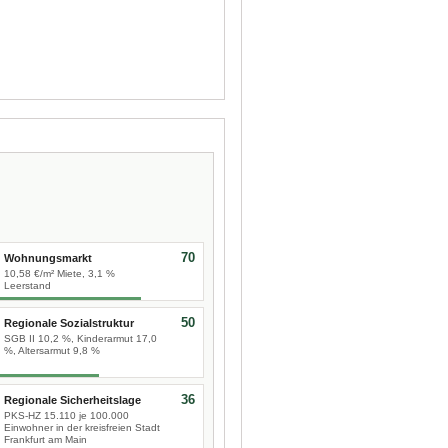
70
Wohnungsmarkt
10,58 €/m² Miete, 3,1 %
Leerstand
50
Regionale Sozialstruktur
SGB II 10,2 %, Kinderarmut 17,0
%, Altersarmut 9,8 %
36
Regionale Sicherheitslage
PKS-HZ 15.110 je 100.000
Einwohner in der kreisfreien Stadt
Frankfurt am Main