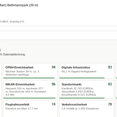
(Main) Bethmannpark (39 m)
© BKG, dl-de/by-2-0.
x
0 % Datenabdeckung.
94
83
ÖPNV-Erreichbarkeit
Digitale Infrastruktur
Nächste Station 39 m, ca. 3
94,1 % Gigabit-Verfügbarkeit
Abfahrten werktags
96
83
INKAR-Erreichbarkeit
Standortmarkt
Hausarzt 310 m, Apotheke 377
Kaufkraft 32.742 EUR/Ew.,
m, Grundschule 443 m, Autobahn
Steuerkraft 2.932 EUR/Ew.,
3,0 Min.
Einzelhandel 9.531 EUR/Ew.
74
78
Flughafenumfeld
Verkehrssicherheit
Frankfurt am Main 17,7 km
3,6 Unfälle je 1.000 Einwohner