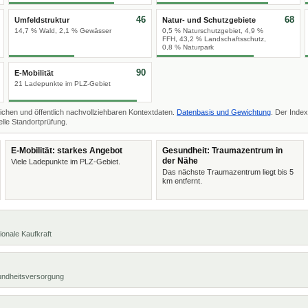
46
68
Umfeldstruktur
Natur- und Schutzgebiete
14,7 % Wald, 2,1 % Gewässer
0,5 % Naturschutzgebiet, 4,9 %
FFH, 43,2 % Landschaftsschutz,
0,8 % Naturpark
90
E-Mobilität
21 Ladepunkte im PLZ-Gebiet
ichen und öffentlich nachvollziehbaren Kontextdaten.
Datenbasis und Gewichtung
. Der Index
lle Standortprüfung.
E-Mobilität: starkes Angebot
Gesundheit: Traumazentrum in
der Nähe
Viele Ladepunkte im PLZ-Gebiet.
Das nächste Traumazentrum liegt bis 5
km entfernt.
ionale Kaufkraft
undheitsversorgung