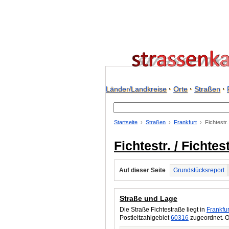
Länder/Landkreise
·
Orte
·
Straßen
·
Startseite
Straßen
Frankfurt
Fichtestr
Fichtestr. / Fichte
Auf dieser Seite
Grundstücksreport
Straße und Lage
Die Straße Fichtestraße liegt in
Frankfur
Postleitzahlgebiet
60316
zugeordnet. O