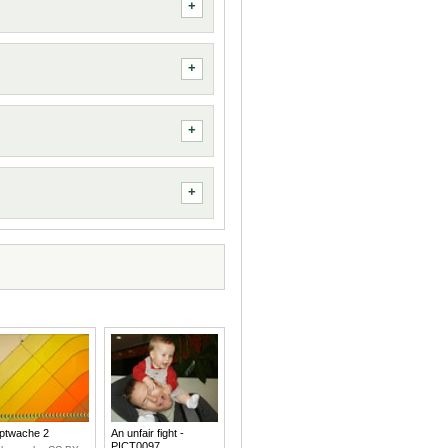
ptwache 2
An unfair fight -
PICT0097