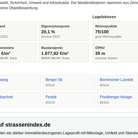
arkt, Sicherheit, Umwelt und Infrastruktur. Die Marktindikatoren stammen aus Z
keine Objektbewertung.
Lagefaktoren
and
Eigentümerquote
Wohnqualität
%
20,1 %
75/100
 2022
Zensus 2022
gute Wohnqualität
otsmiete
Baulandpreis
ÖPNV
 €/m²
1.877,82 €/m²
39 m
NKAR, Kreis
BBSR INKAR, Kreis
nächste Station
mweg
Berger Str.
Bornheimer Landstr.
6
60316
60316
bachstr.
Feststr.
Friedberger Anlage
6
60316
60316
uf strassenindex.de
ten als stärker immobilienbezogenes Lageprofil mit Mikrolage, Umfeld und Standort