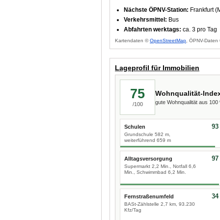
Nächste ÖPNV-Station:
Frankfurt 
Verkehrsmittel:
Bus
Abfahrten werktags:
ca. 3 pro Tag
Kartendaten ©
OpenStreetMap
, ÖPNV-Daten 
Lageprofil für Immobilien
75
Wohnqualität-Inde
gute Wohnqualität aus 10
/100
93
Schulen
Grundschule 582 m,
weiterführend 659 m
97
Alltagsversorgung
Supermarkt 2,2 Min., Notfall 6,6
Min., Schwimmbad 6,2 Min.
34
Fernstraßenumfeld
BASt-Zählstelle 2,7 km, 93.230
Kfz/Tag