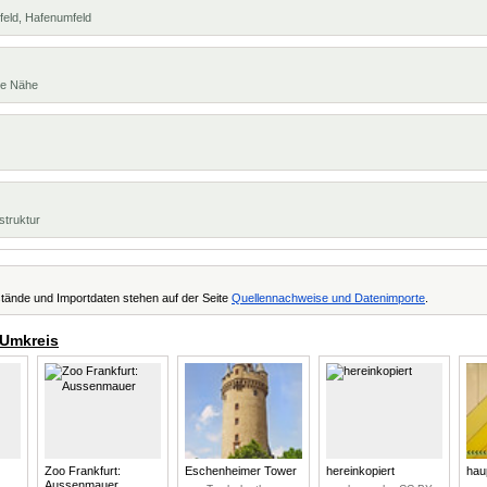
feld, Hafenumfeld
te Nähe
struktur
tände und Importdaten stehen auf der Seite
Quellennachweise und Datenimporte
.
 Umkreis
Zoo Frankfurt:
Eschenheimer Tower
hereinkopiert
hau
Aussenmauer