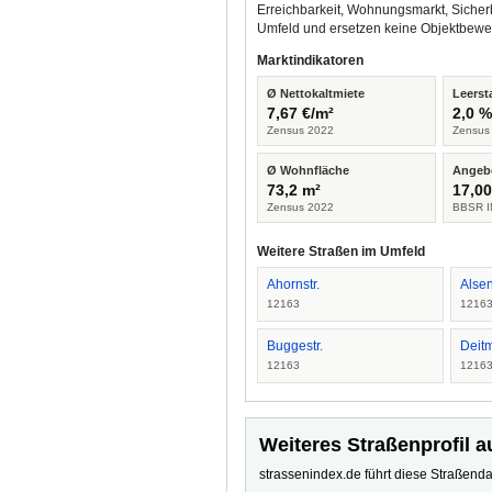
Erreichbarkeit, Wohnungsmarkt, Sicher
Umfeld und ersetzen keine Objektbewe
Marktindikatoren
Ø Nettokaltmiete
Leerst
7,67 €/m²
2,0 
Zensus 2022
Zensus
Ø Wohnfläche
Angeb
73,2 m²
17,00
Zensus 2022
BBSR I
Weitere Straßen im Umfeld
Ahornstr.
Alsen
12163
1216
Buggestr.
Deitm
12163
1216
Weiteres Straßenprofil a
strassenindex.de führt diese Straßenda