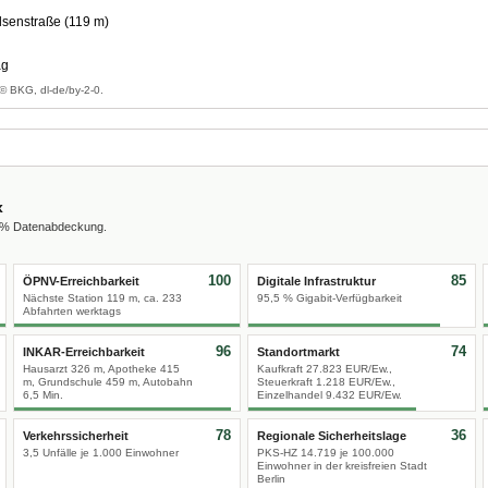
lsenstraße (119 m)
ag
© BKG, dl-de/by-2-0.
x
0 % Datenabdeckung.
100
85
ÖPNV-Erreichbarkeit
Digitale Infrastruktur
Nächste Station 119 m, ca. 233
95,5 % Gigabit-Verfügbarkeit
Abfahrten werktags
96
74
INKAR-Erreichbarkeit
Standortmarkt
Hausarzt 326 m, Apotheke 415
Kaufkraft 27.823 EUR/Ew.,
m, Grundschule 459 m, Autobahn
Steuerkraft 1.218 EUR/Ew.,
6,5 Min.
Einzelhandel 9.432 EUR/Ew.
78
36
Verkehrssicherheit
Regionale Sicherheitslage
3,5 Unfälle je 1.000 Einwohner
PKS-HZ 14.719 je 100.000
Einwohner in der kreisfreien Stadt
Berlin