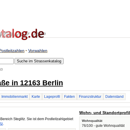
Postleitzahlen
·
Vorwahlen
63
raße in 12163 Berlin
Immobilienmarkt
Karte
Lageprofil
Fakten
Finanzstruktur
Datenstand
Wohn- und Standortprofi
Bereich Steglitz. Sie ist dem Postleitzahlgebiet
Wohnqualität
tz
.
76/100 - gute Wohnqualität