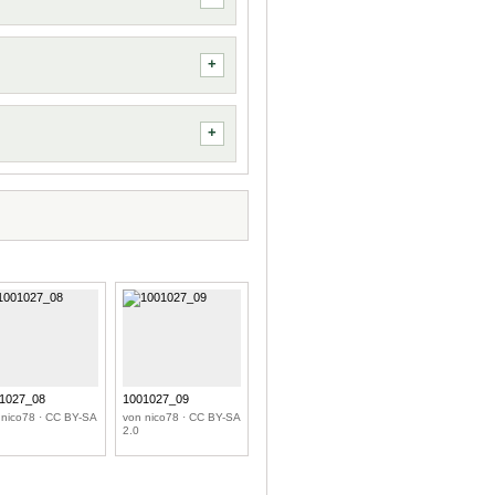
1027_08
1001027_09
 nico78 · CC BY-SA
von nico78 · CC BY-SA
2.0