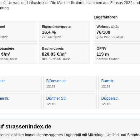
heit, Umwelt und Infrastruktur. Die Marktindikatoren stammen aus Zensus 2022 u
rtung.
Lagefaktoren
and
Eigentümerquote
Wohnqualität
%
16,4 %
76/100
 2022
Zensus 2022
gute Wohnqualität
otsmiete
Baulandpreis
ÖPNV
 €/m²
820,83 €/m²
119 m
NKAR, Kreis
BBSR INKAR, Kreis
nächste Station
str.
Björnsonstr.
Bornstr.
3
12163
12163
erstr.
Dünther Str.
Düppelstr.
3
12163
12163
uf strassenindex.de
ten als stärker immobilienbezogenes Lageprofil mit Mikrolage, Umfeld und Standort