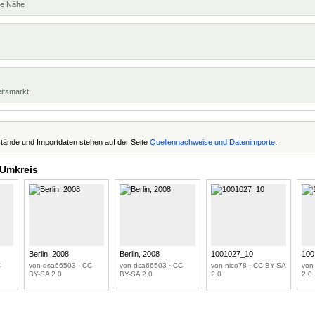
te Nähe
eitsmarkt
tände und Importdaten stehen auf der Seite
Quellennachweise und Datenimporte
.
 Umkreis
Berlin, 2008
Berlin, 2008
1001027_10
100
C
von dsa66503 · CC
von dsa66503 · CC
von nico78 · CC BY-SA
von
BY-SA 2.0
BY-SA 2.0
2.0
2.0