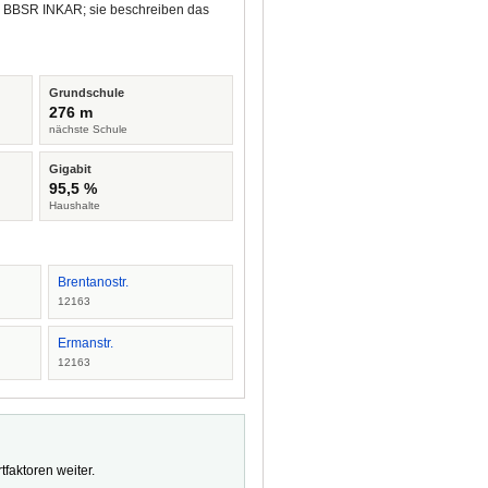
nd BBSR INKAR; sie beschreiben das
Grundschule
276 m
nächste Schule
Gigabit
95,5 %
Haushalte
Brentanostr.
12163
Ermanstr.
12163
faktoren weiter.