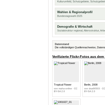
Kulturumfeld, Schutzgebiete, Schutzgebie
Wahlen & Regionalprofil
Bundestagswahl 2025
Demografie & Wirtschaft
Sozialstruktur regional, Altersstruktur, Arb
Datenstand
Die vollständigen Quellennachweise, Datens
Verifizierte Flickr-Fotos aus dem
Tropical Flower
Berlin, 2008
von maha-online · CC
von dsa66503 · C
BY-SA 2.0
BY-SA 2.0