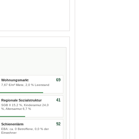
69
Wohnungsmarkt
7,67 €/m² Miete, 2,0 % Leerstand
41
Regionale Sozialstruktur
SGB II 15,2 %, Kinderarmut 24,0
%, Altersarmut 6,7 %
92
Schienenlärm
EBA: ca. 0 Betroffene, 0,0 % der
Einwohner