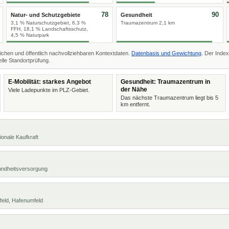
78
90
Natur- und Schutzgebiete
Gesundheit
3,1 % Naturschutzgebiet, 6,3 %
Traumazentrum 2,1 km
FFH, 18,1 % Landschaftsschutz,
4,5 % Naturpark
ichen und öffentlich nachvollziehbaren Kontextdaten.
Datenbasis und Gewichtung
. Der Index
lle Standortprüfung.
E-Mobilität: starkes Angebot
Gesundheit: Traumazentrum in
der Nähe
Viele Ladepunkte im PLZ-Gebiet.
Das nächste Traumazentrum liegt bis 5
km entfernt.
ionale Kaufkraft
undheitsversorgung
feld, Hafenumfeld