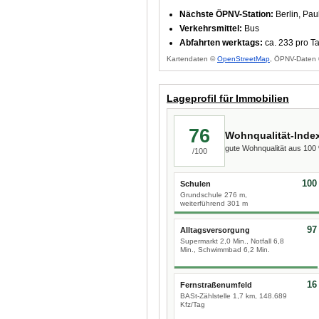
Nächste ÖPNV-Station:
Berlin, Pau
Verkehrsmittel:
Bus
Abfahrten werktags:
ca. 233 pro T
Kartendaten ©
OpenStreetMap
, ÖPNV-Daten 
Lageprofil für Immobilien
76
Wohnqualität-Inde
gute Wohnqualität aus 10
/100
100
Schulen
Grundschule 276 m,
weiterführend 301 m
97
Alltagsversorgung
Supermarkt 2,0 Min., Notfall 6,8
Min., Schwimmbad 6,2 Min.
16
Fernstraßenumfeld
BASt-Zählstelle 1,7 km, 148.689
Kfz/Tag