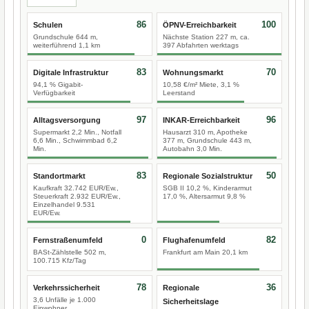
86
100
Schulen
ÖPNV-Erreichbarkeit
Grundschule 644 m,
Nächste Station 227 m, ca.
weiterführend 1,1 km
397 Abfahrten werktags
83
70
Digitale Infrastruktur
Wohnungsmarkt
94,1 % Gigabit-
10,58 €/m² Miete, 3,1 %
Verfügbarkeit
Leerstand
97
96
Alltagsversorgung
INKAR-Erreichbarkeit
Supermarkt 2,2 Min., Notfall
Hausarzt 310 m, Apotheke
6,6 Min., Schwimmbad 6,2
377 m, Grundschule 443 m,
Min.
Autobahn 3,0 Min.
83
50
Standortmarkt
Regionale Sozialstruktur
Kaufkraft 32.742 EUR/Ew.,
SGB II 10,2 %, Kinderarmut
Steuerkraft 2.932 EUR/Ew.,
17,0 %, Altersarmut 9,8 %
Einzelhandel 9.531
EUR/Ew.
0
82
Fernstraßenumfeld
Flughafenumfeld
BASt-Zählstelle 502 m,
Frankfurt am Main 20,1 km
100.715 Kfz/Tag
78
36
Verkehrssicherheit
Regionale
3,6 Unfälle je 1.000
Sicherheitslage
Einwohner