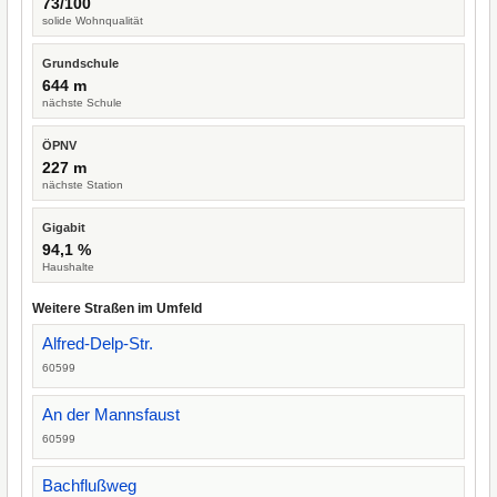
73/100
solide Wohnqualität
Grundschule
644 m
nächste Schule
ÖPNV
227 m
nächste Station
Gigabit
94,1 %
Haushalte
Weitere Straßen im Umfeld
Alfred-Delp-Str.
60599
An der Mannsfaust
60599
Bachflußweg