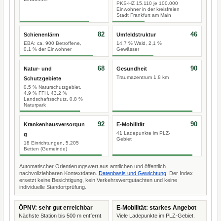
PKS-HZ 15.110 je 100.000
Einwohner in der kreisfreien
Stadt Frankfurt am Main
82
46
Schienenlärm
Umfeldstruktur
EBA: ca. 900 Betroffene,
14,7 % Wald, 2,1 %
0,1 % der Einwohner
Gewässer
68
90
Natur- und
Gesundheit
Traumazentrum 1,8 km
Schutzgebiete
0,5 % Naturschutzgebiet,
4,9 % FFH, 43,2 %
Landschaftsschutz, 0,8 %
Naturpark
92
90
Krankenhausversorgun
E-Mobilität
41 Ladepunkte im PLZ-
g
Gebiet
18 Einrichtungen, 5.205
Betten (Gemeinde)
Automatischer Orientierungswert aus amtlichen und öffentlich
nachvollziehbaren Kontextdaten.
Datenbasis und Gewichtung
. Der Index
ersetzt keine Besichtigung, kein Verkehrswertgutachten und keine
individuelle Standortprüfung.
ÖPNV: sehr gut erreichbar
E-Mobilität: starkes Angebot
Nächste Station bis 500 m entfernt.
Viele Ladepunkte im PLZ-Gebiet.