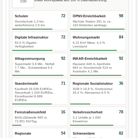
/100
72
98
Schulen
ÖPNV-Erreichbarkeit
Grundschule 1,3 km,
Nächste Station 261 m, ca.
weiterführend 2,6 km
163 Abfahrten werktags
72
84
Digitale Infrastruktur
Wohnungsmarkt
83,0 % Gigabit-
6,10 €/m² Miete, 4,3 %
Verfügbarkeit
Leerstand
92
92
Alltagsversorgung
INKAR-Erreichbarkeit
Supermarkt 3,6 Min., Notfall
Hausarzt 448 m, Apotheke
7,7 Min., Schwimmbad 6,4
663 m, Grundschule 514 m,
Min.
Autobahn 4,1 Min.
71
36
Standortmarkt
Regionale Sozialstruktur
Kaufkraft 29.038 EUR/Ew.,
SGB II 16,8 %, Kinderarmut
Steuerkraft 1.029 EUR/Ew.,
26,4 %, Altersarmut 6,5 %
Einzelhandel 8.689
EUR/Ew.
16
78
Fernstraßenumfeld
Verkehrssicherheit
BASt-Zählstelle 865 m,
3,1 Unfälle je 1.000
72.851 Kfz/Tag
Einwohner
54
82
Regionale
Schienenlärm