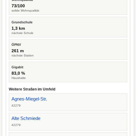
73/100
solide Wohnqualität
Grundschule
1,3 km
nächste Schule
ÖPNV
261 m
nächste Station
Gigabit
83,0 %
Haushalte
Weitere Straßen im Umfeld
Agnes-Miegel-Str.
42279
Alte Schmiede
42279