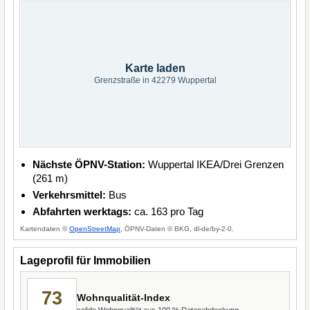
Karte laden
Grenzstraße in 42279 Wuppertal
Nächste ÖPNV-Station:
Wuppertal IKEA/Drei Grenzen
(261 m)
Verkehrsmittel:
Bus
Abfahrten werktags:
ca. 163 pro Tag
Kartendaten ©
OpenStreetMap
, ÖPNV-Daten © BKG, dl-de/by-2-0.
Lageprofil für Immobilien
73
Wohnqualität-Index
solide Wohnqualität aus 100 % Datenabdeckung.