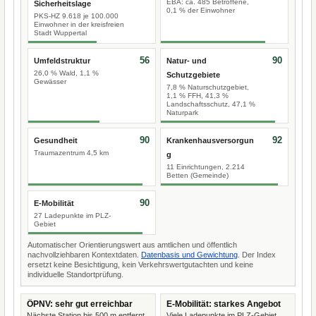
EBA: ca. 485 Betroffene,
Sicherheitslage
0,1 % der Einwohner
PKS-HZ 9.618 je 100.000
Einwohner in der kreisfreien
Stadt Wuppertal
56
90
Umfeldstruktur
Natur- und
26,0 % Wald, 1,1 %
Schutzgebiete
Gewässer
7,8 % Naturschutzgebiet,
1,1 % FFH, 41,3 %
Landschaftsschutz, 47,1 %
Naturpark
90
92
Gesundheit
Krankenhausversorgun
Traumazentrum 4,5 km
g
11 Einrichtungen, 2.214
Betten (Gemeinde)
90
E-Mobilität
27 Ladepunkte im PLZ-
Gebiet
Automatischer Orientierungswert aus amtlichen und öffentlich
nachvollziehbaren Kontextdaten.
Datenbasis und Gewichtung
. Der Index
ersetzt keine Besichtigung, kein Verkehrswertgutachten und keine
individuelle Standortprüfung.
ÖPNV: sehr gut erreichbar
E-Mobilität: starkes Angebot
Nächste Station bis 500 m entfernt.
Viele Ladepunkte im PLZ-Gebiet.