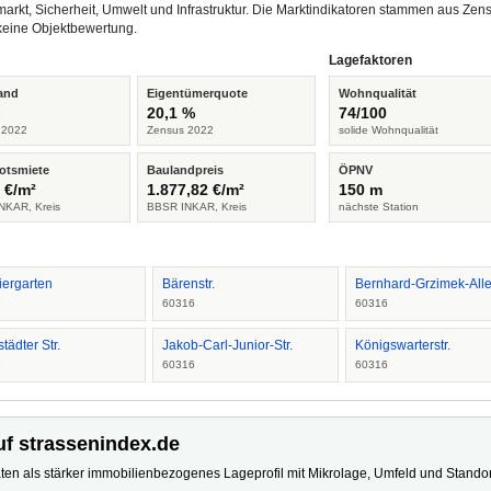
arkt, Sicherheit, Umwelt und Infrastruktur. Die Marktindikatoren stammen aus Z
keine Objektbewertung.
Lagefaktoren
and
Eigentümerquote
Wohnqualität
%
20,1 %
74/100
 2022
Zensus 2022
solide Wohnqualität
otsmiete
Baulandpreis
ÖPNV
 €/m²
1.877,82 €/m²
150 m
NKAR, Kreis
BBSR INKAR, Kreis
nächste Station
iergarten
Bärenstr.
Bernhard-Grzimek-All
6
60316
60316
städter Str.
Jakob-Carl-Junior-Str.
Königswarterstr.
6
60316
60316
uf strassenindex.de
ten als stärker immobilienbezogenes Lageprofil mit Mikrolage, Umfeld und Standort