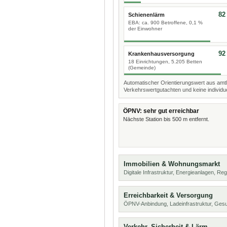
82
Schienenlärm
EBA: ca. 900 Betroffene, 0,1 %
der Einwohner
92
Krankenhausversorgung
18 Einrichtungen, 5.205 Betten
(Gemeinde)
Automatischer Orientierungswert aus amtl
Verkehrswertgutachten und keine individue
ÖPNV: sehr gut erreichbar
Nächste Station bis 500 m entfernt.
Immobilien & Wohnungsmarkt
Digitale Infrastruktur, Energieanlagen, Reg
Erreichbarkeit & Versorgung
ÖPNV-Anbindung, Ladeinfrastruktur, Ges
Verkehr, Sicherheit & Lärm