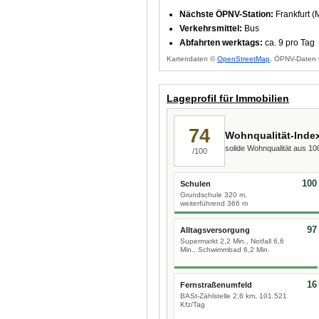
Nächste ÖPNV-Station:
Frankfurt (
Verkehrsmittel:
Bus
Abfahrten werktags:
ca. 9 pro Tag
Kartendaten ©
OpenStreetMap
, ÖPNV-Daten 
Lageprofil für Immobilien
74
Wohnqualität-Inde
solide Wohnqualität aus 1
/100
100
Schulen
Grundschule 320 m,
weiterführend 366 m
97
Alltagsversorgung
Supermarkt 2,2 Min., Notfall 6,6
Min., Schwimmbad 6,2 Min.
16
Fernstraßenumfeld
BASt-Zählstelle 2,6 km, 101.521
Kfz/Tag