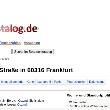
Postleitzahlen
·
Vorwahlen
. 60316
 Straße in 60316 Frankfurt
Immobilienmarkt
Karte
Lageprofil
Fakten
Finanzstruktur
Datenstand
Wohn- und Standortprofi
rt
im Bereich Ostend. Sie ist dem
Wohnqualität
rtsteilbezug:
Ostend
.
74/100 - solide Wohnqualität