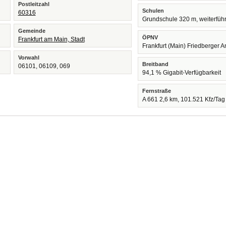
Postleitzahl
Schulen
60316
Grundschule 320 m, weiterfüh
Gemeinde
ÖPNV
Frankfurt am Main, Stadt
Frankfurt (Main) Friedberger 
Vorwahl
Breitband
06101, 06109, 069
94,1 % Gigabit-Verfügbarkeit
Fernstraße
A 661 2,6 km, 101.521 Kfz/Tag