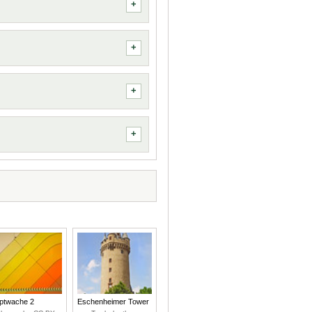
ptwache 2
Eschenheimer Tower