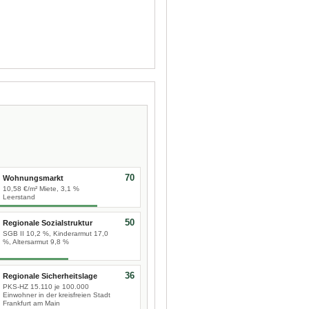
70
Wohnungsmarkt
10,58 €/m² Miete, 3,1 %
Leerstand
50
Regionale Sozialstruktur
SGB II 10,2 %, Kinderarmut 17,0
%, Altersarmut 9,8 %
36
Regionale Sicherheitslage
PKS-HZ 15.110 je 100.000
Einwohner in der kreisfreien Stadt
Frankfurt am Main