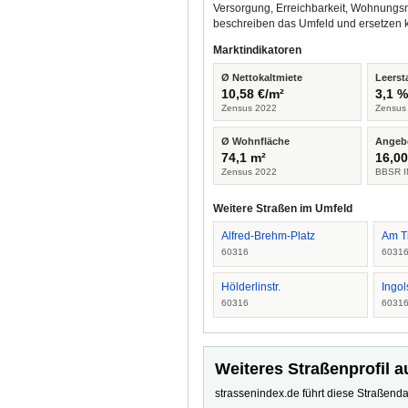
Versorgung, Erreichbarkeit, Wohnungsm
beschreiben das Umfeld und ersetzen 
Marktindikatoren
Ø Nettokaltmiete
Leerst
10,58 €/m²
3,1 
Zensus 2022
Zensus
Ø Wohnfläche
Angeb
74,1 m²
16,00
Zensus 2022
BBSR I
Weitere Straßen im Umfeld
Alfred-Brehm-Platz
Am T
60316
6031
Hölderlinstr.
Ingol
60316
6031
Weiteres Straßenprofil a
strassenindex.de führt diese Straßenda