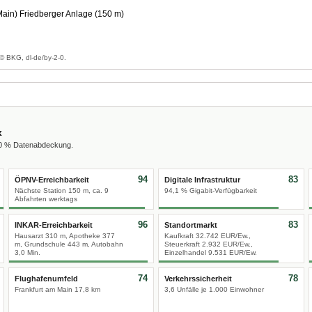
Main) Friedberger Anlage (150 m)
© BKG, dl-de/by-2-0.
x
00 % Datenabdeckung.
94
83
ÖPNV-Erreichbarkeit
Digitale Infrastruktur
Nächste Station 150 m, ca. 9
94,1 % Gigabit-Verfügbarkeit
Abfahrten werktags
96
83
INKAR-Erreichbarkeit
Standortmarkt
Hausarzt 310 m, Apotheke 377
Kaufkraft 32.742 EUR/Ew.,
m, Grundschule 443 m, Autobahn
Steuerkraft 2.932 EUR/Ew.,
3,0 Min.
Einzelhandel 9.531 EUR/Ew.
74
78
Flughafenumfeld
Verkehrssicherheit
Frankfurt am Main 17,8 km
3,6 Unfälle je 1.000 Einwohner