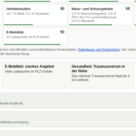
46
68
Umfeldstruktur
Natur- und Schutzgebiete
14,7 % Wald, 2,1 % Gewässer
0,5 % Naturschutzgebiet, 4,9 %
FFH, 43,2 % Landschaftsschutz,
0,8 % Naturpark
90
E-Mobilität
21 Ladepunkte im PLZ-Gebiet
ichen und öffentlich nachvollziehbaren Kontextdaten.
Datenbasis und Gewichtung
. Der Index
lle Standortprüfung.
E-Mobilität: starkes Angebot
Gesundheit: Traumazentrum in
der Nähe
Viele Ladepunkte im PLZ-Gebiet.
Das nächste Traumazentrum liegt bis 5
km entfernt.
ionale Kaufkraft
undheitsversorgung