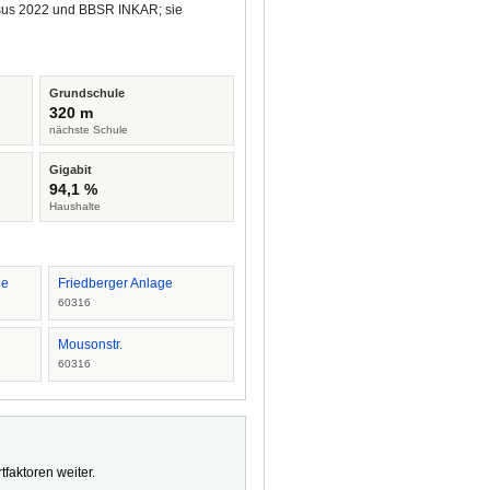
ensus 2022 und BBSR INKAR; sie
Grundschule
320 m
nächste Schule
Gigabit
94,1 %
Haushalte
ee
Friedberger Anlage
60316
Mousonstr.
60316
faktoren weiter.