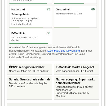
Weilheim-Schongau
79
60
Natur- und
Gesundheit
Traumazentrum 17,3 km
Schutzgebiete
3,3 % Naturschutzgebiet,
15,6 % FFH, 8,7 %
Landschaftsschutz
90
E-Mobilität
27 Ladepunkte im PLZ-
Gebiet
Automatischer Orientierungswert aus amtlichen und öffentlich
nachvollziehbaren Kontextdaten.
Datenbasis und Gewichtung
. Der Index
ersetzt keine Besichtigung, kein Verkehrswertgutachten und keine
individuelle Standortprüfung.
ÖPNV: sehr gut erreichbar
E-Mobilität: starkes Angebot
Nächste Station bis 500 m entfernt.
Viele Ladepunkte im PLZ-Gebiet.
Schule: Grundschule sehr nah
Nahversorgung: Supermarkt
schnell erreichbar
Die nächste Grundschule liegt bis
750 m entfernt.
Deutschlandatlas: Pkw-Fahrzeit
zum nächsten
Supermarkt/Discounter bis 5
Minuten.