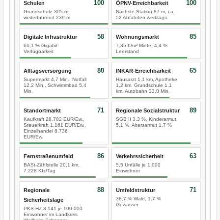
100
100
Schulen
ÖPNV-Erreichbarkeit
Grundschule 305 m,
Nächste Station 87 m, ca.
weiterführend 239 m
52 Abfahrten werktags
58
85
Digitale Infrastruktur
Wohnungsmarkt
66,1 % Gigabit-
7,35 €/m² Miete, 4,4 %
Verfügbarkeit
Leerstand
80
65
Alltagsversorgung
INKAR-Erreichbarkeit
Supermarkt 4,7 Min., Notfall
Hausarzt 1,1 km, Apotheke
12,2 Min., Schwimmbad 5,4
1,2 km, Grundschule 1,1
Min.
km, Autobahn 33,0 Min.
71
89
Standortmarkt
Regionale Sozialstruktur
Kaufkraft 28.782 EUR/Ew.,
SGB II 3,3 %, Kinderarmut
Steuerkraft 1.161 EUR/Ew.,
5,1 %, Altersarmut 1,7 %
Einzelhandel 8.736
EUR/Ew.
86
63
Fernstraßenumfeld
Verkehrssicherheit
BASt-Zählstelle 20,1 km,
5,5 Unfälle je 1.000
7.228 Kfz/Tag
Einwohner
88
71
Regionale
Umfeldstruktur
38,7 % Wald, 1,7 %
Sicherheitslage
Gewässer
PKS-HZ 3.141 je 100.000
Einwohner im Landkreis