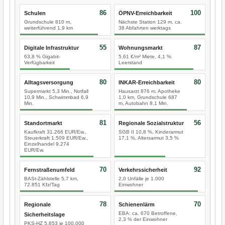
86
100
Schulen
ÖPNV-Erreichbarkeit
Grundschule 810 m,
Nächste Station 129 m, ca.
weiterführend 1,9 km
38 Abfahrten werktags
55
87
Digitale Infrastruktur
Wohnungsmarkt
63,8 % Gigabit-
5,61 €/m² Miete, 4,1 %
Verfügbarkeit
Leerstand
80
80
Alltagsversorgung
INKAR-Erreichbarkeit
Supermarkt 5,3 Min., Notfall
Hausarzt 876 m, Apotheke
10,9 Min., Schwimmbad 6,9
1,0 km, Grundschule 687
Min.
m, Autobahn 8,1 Min.
81
56
Standortmarkt
Regionale Sozialstruktur
Kaufkraft 31.266 EUR/Ew.,
SGB II 10,8 %, Kinderarmut
Steuerkraft 1.509 EUR/Ew.,
17,1 %, Altersarmut 3,5 %
Einzelhandel 9.274
EUR/Ew.
70
92
Fernstraßenumfeld
Verkehrssicherheit
BASt-Zählstelle 5,7 km,
2,0 Unfälle je 1.000
72.851 Kfz/Tag
Einwohner
78
70
Regionale
Schienenlärm
EBA: ca. 670 Betroffene,
Sicherheitslage
2,3 % der Einwohner
PKS-HZ 5.853 je 100.000