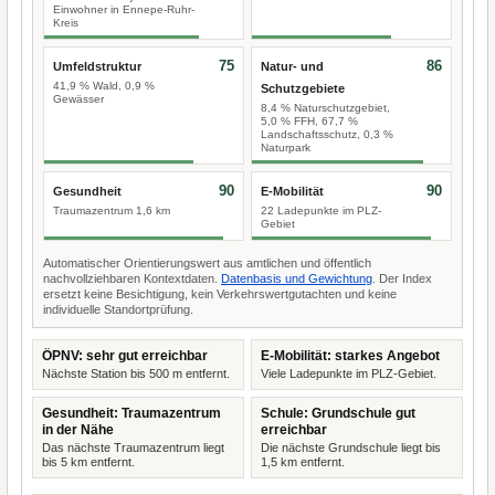
Einwohner in Ennepe-Ruhr-
Kreis
75
86
Umfeldstruktur
Natur- und
41,9 % Wald, 0,9 %
Schutzgebiete
Gewässer
8,4 % Naturschutzgebiet,
5,0 % FFH, 67,7 %
Landschaftsschutz, 0,3 %
Naturpark
90
90
Gesundheit
E-Mobilität
Traumazentrum 1,6 km
22 Ladepunkte im PLZ-
Gebiet
Automatischer Orientierungswert aus amtlichen und öffentlich
nachvollziehbaren Kontextdaten.
Datenbasis und Gewichtung
. Der Index
ersetzt keine Besichtigung, kein Verkehrswertgutachten und keine
individuelle Standortprüfung.
ÖPNV: sehr gut erreichbar
E-Mobilität: starkes Angebot
Nächste Station bis 500 m entfernt.
Viele Ladepunkte im PLZ-Gebiet.
Gesundheit: Traumazentrum
Schule: Grundschule gut
in der Nähe
erreichbar
Das nächste Traumazentrum liegt
Die nächste Grundschule liegt bis
bis 5 km entfernt.
1,5 km entfernt.