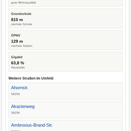
gute Wohnqualität
Grundschule
810 m
nächste Schule
ÖPNV
129 m
nächste Station
Gigabit
63,8 %
Haushalte
Weitere Straßen im Umfeld
Ahornstr.
58256
Akazienweg
58256
Ambrosius-Brand-Str.