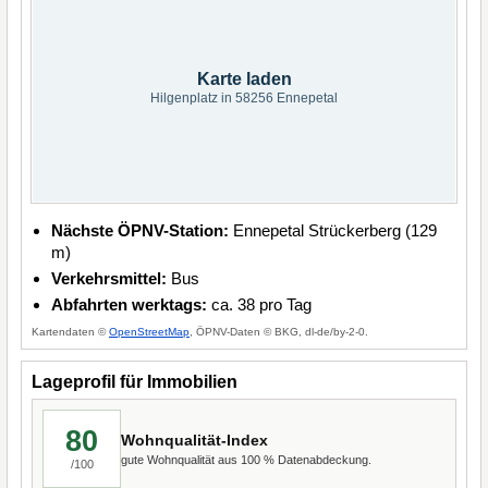
Karte laden
Hilgenplatz in 58256 Ennepetal
Nächste ÖPNV-Station:
Ennepetal Strückerberg (129
m)
Verkehrsmittel:
Bus
Abfahrten werktags:
ca. 38 pro Tag
Kartendaten ©
OpenStreetMap
, ÖPNV-Daten © BKG, dl-de/by-2-0.
Lageprofil für Immobilien
80
Wohnqualität-Index
gute Wohnqualität aus 100 % Datenabdeckung.
/100