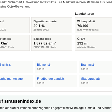
arkt, Sicherheit, Umwelt und Infrastruktur. Die Marktindikatoren stammen aus Z
keine Objektbewertung.
Lagefaktoren
and
Eigentümerquote
Wohnqualität
%
20,1 %
76/100
 2022
Zensus 2022
gute Wohnqualität
otsmiete
Baulandpreis
ÖPNV
 €/m²
1.877,82 €/m²
192 m
NKAR, Kreis
BBSR INKAR, Kreis
nächste Station
flychtstr.
Blumenstr.
Brahmsstr.
8
60318
60318
enheimer Anlage
Friedberger Landstr.
Glauburgplatz
8
60318
60318
uf strassenindex.de
ten als stärker immobilienbezogenes Lageprofil mit Mikrolage, Umfeld und Standort