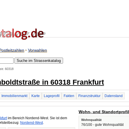
Postleitzahlen
·
Vorwahlen
tr. 60318
boldtstraße in 60318 Frankfurt
Immobilienmarkt
Karte
Lageprofil
Fakten
Finanzstruktur
Datenstand
Wohn- und Standortprofi
kfurt
im Bereich Nordend-West. Sie ist dem
Wohnqualität
rtsteilbezug:
Nordend-West
.
76/100 - gute Wohnqualität