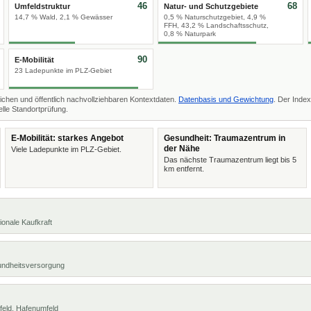
46
68
Umfeldstruktur
Natur- und Schutzgebiete
14,7 % Wald, 2,1 % Gewässer
0,5 % Naturschutzgebiet, 4,9 %
FFH, 43,2 % Landschaftsschutz,
0,8 % Naturpark
90
E-Mobilität
23 Ladepunkte im PLZ-Gebiet
ichen und öffentlich nachvollziehbaren Kontextdaten.
Datenbasis und Gewichtung
. Der Index
lle Standortprüfung.
E-Mobilität: starkes Angebot
Gesundheit: Traumazentrum in
der Nähe
Viele Ladepunkte im PLZ-Gebiet.
Das nächste Traumazentrum liegt bis 5
km entfernt.
ionale Kaufkraft
undheitsversorgung
feld, Hafenumfeld