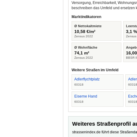
Versorgung, Erreichbarkeit, Wohnungsm
beschreiben das Umfeld und ersetzen 
Marktindikatoren
Ø Nettokaltmiete
Leerst
10,58 €/m²
3,1 
Zensus 2022
Zensus
Ø Wohnfläche
Angeb
74,1 m²
16,00
Zensus 2022
BBSR I
Weitere Straßen im Umfeld
Adlerflychtplatz
Adler
60318
6031
Eiserne Hand
Esch
60318
6031
Weiteres Straßenprofil a
strassenindex.de führt diese Straßenda