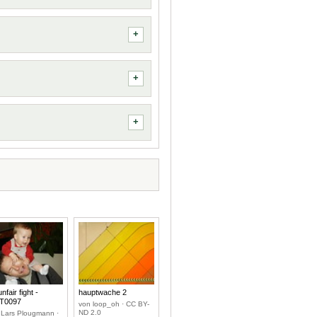
nfair fight -
hauptwache 2
T0097
von loop_oh · CC BY-
ND 2.0
 Lars Plougmann ·