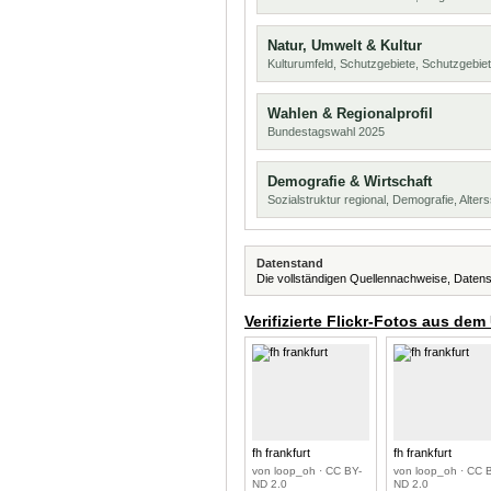
Natur, Umwelt & Kultur
Kulturumfeld, Schutzgebiete, Schutzgebie
Wahlen & Regionalprofil
Bundestagswahl 2025
Demografie & Wirtschaft
Sozialstruktur regional, Demografie, Alters
Datenstand
Die vollständigen Quellennachweise, Datens
Verifizierte Flickr-Fotos aus dem
fh frankfurt
fh frankfurt
von loop_oh · CC BY-
von loop_oh · CC 
ND 2.0
ND 2.0