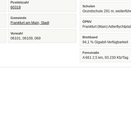
Postleitzahl
Schulen
60318
Grundschule 291 m, weiterfüh
Gemeinde
ÖPNV
Frankfurt am Main, Stadt
Frankfurt (Main) Adlerflychtpla
Vorwahl
Breitband
06101, 06109, 069
94,1 % Gigabit-Verfügbarkeit
Fernstraße
A 661 2,5 km, 93.230 Kfz/Tag