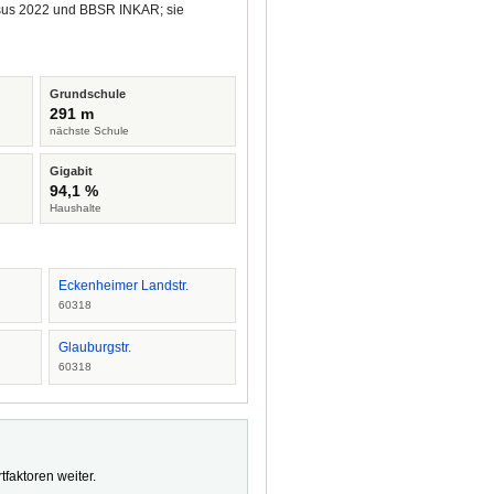
ensus 2022 und BBSR INKAR; sie
Grundschule
291 m
nächste Schule
Gigabit
94,1 %
Haushalte
Eckenheimer Landstr.
60318
Glauburgstr.
60318
faktoren weiter.