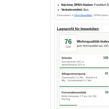
Nächste ÖPNV-Station:
Frankfurt (
Verkehrsmittel:
Bus
Kartendaten ©
OpenStreetMap
, ÖPNV-Daten 
Lageprofil für Immobilien
76
Wohnqualität-Inde
gute Wohnqualität aus 10
/100
100
Schulen
Grundschule 291 m,
weiterführend 323 m
97
Alltagsversorgung
Supermarkt 2,2 Min., Notfall 6,6
Min., Schwimmbad 6,2 Min.
34
Fernstraßenumfeld
BASt-Zählstelle 2,5 km, 93.230
Kfz/Tag