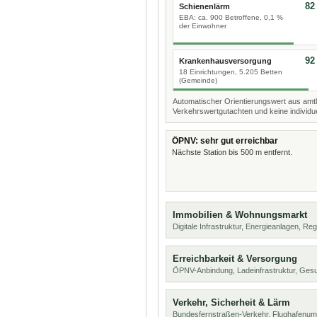
82
Schienenlärm
EBA: ca. 900 Betroffene, 0,1 %
der Einwohner
92
Krankenhausversorgung
18 Einrichtungen, 5.205 Betten
(Gemeinde)
Automatischer Orientierungswert aus amtl
Verkehrswertgutachten und keine individue
ÖPNV: sehr gut erreichbar
Nächste Station bis 500 m entfernt.
Immobilien & Wohnungsmarkt
Digitale Infrastruktur, Energieanlagen, Reg
Erreichbarkeit & Versorgung
ÖPNV-Anbindung, Ladeinfrastruktur, Ges
Verkehr, Sicherheit & Lärm
Bundesfernstraßen-Verkehr, Flughafenum