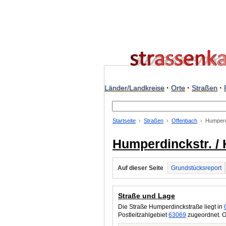
Länder/Landkreise
·
Orte
·
Straßen
·
Startseite
Straßen
Offenbach
Humperd
Humperdinckstr. /
Auf dieser Seite
Grundstücksreport
Straße und Lage
Die Straße Humperdinckstraße liegt in
Postleitzahlgebiet
63069
zugeordnet. O