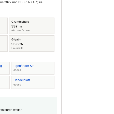
ensus 2022 und BBSR INKAR; sie
Grundschule
397 m
nächste Schule
Gigabit
93,8 %
Haushalte
eg
Egerländer Str.
63069
Händelplatz
63069
faktoren weiter.