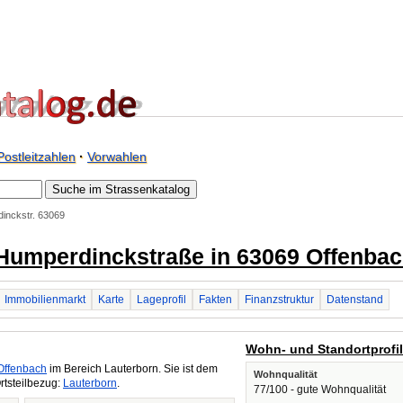
Postleitzahlen
·
Vorwahlen
inckstr. 63069
 Humperdinckstraße in 63069 Offenba
Immobilienmarkt
Karte
Lageprofil
Fakten
Finanzstruktur
Datenstand
Wohn- und Standortprofi
Offenbach
im Bereich Lauterborn. Sie ist dem
Wohnqualität
rtsteilbezug:
Lauterborn
.
77/100 - gute Wohnqualität