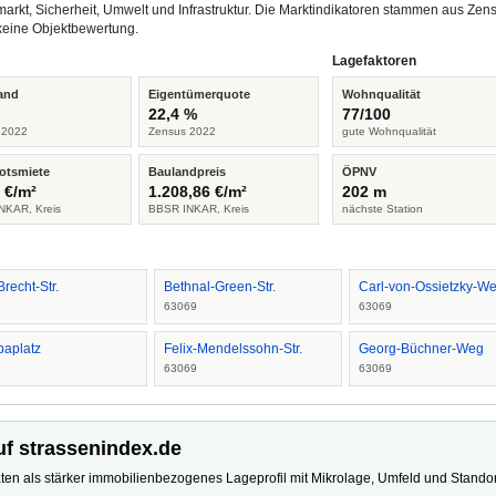
arkt, Sicherheit, Umwelt und Infrastruktur. Die Marktindikatoren stammen aus Z
keine Objektbewertung.
Lagefaktoren
and
Eigentümerquote
Wohnqualität
%
22,4 %
77/100
 2022
Zensus 2022
gute Wohnqualität
otsmiete
Baulandpreis
ÖPNV
 €/m²
1.208,86 €/m²
202 m
NKAR, Kreis
BBSR INKAR, Kreis
nächste Station
Brecht-Str.
Bethnal-Green-Str.
Carl-von-Ossietzky-W
9
63069
63069
paplatz
Felix-Mendelssohn-Str.
Georg-Büchner-Weg
9
63069
63069
uf strassenindex.de
ten als stärker immobilienbezogenes Lageprofil mit Mikrolage, Umfeld und Standort