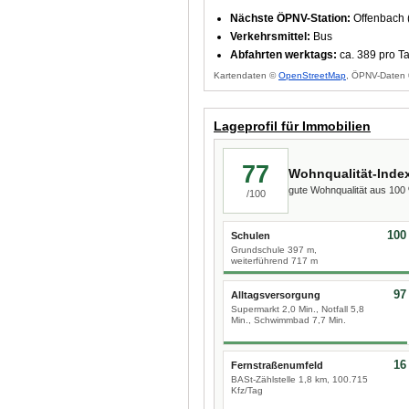
Nächste ÖPNV-Station:
Offenbach 
Verkehrsmittel:
Bus
Abfahrten werktags:
ca. 389 pro T
Kartendaten ©
OpenStreetMap
, ÖPNV-Daten 
Lageprofil für Immobilien
77
Wohnqualität-Inde
gute Wohnqualität aus 10
/100
100
Schulen
Grundschule 397 m,
weiterführend 717 m
97
Alltagsversorgung
Supermarkt 2,0 Min., Notfall 5,8
Min., Schwimmbad 7,7 Min.
16
Fernstraßenumfeld
BASt-Zählstelle 1,8 km, 100.715
Kfz/Tag