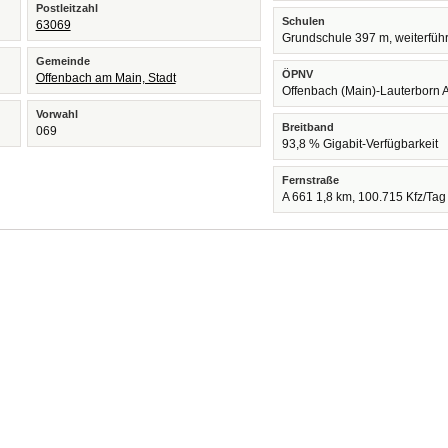
Postleitzahl
Schulen
63069
Grundschule 397 m, weiterfüh
Gemeinde
ÖPNV
Offenbach am Main, Stadt
Offenbach (Main)-Lauterborn 
Vorwahl
Breitband
069
93,8 % Gigabit-Verfügbarkeit
Fernstraße
A 661 1,8 km, 100.715 Kfz/Tag