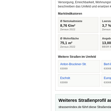
Versorgung, Erreichbarkeit, Wohnungsm
beschreiben das Umfeld und ersetzen 
Marktindikatoren
Ø Nettokaltmiete
Leerst
8,76 €/m²
3,7 
Zensus 2022
Zensus
Ø Wohnfläche
Angeb
75,1 m²
13,00
Zensus 2022
BBSR I
Weitere Straßen im Umfeld
Anton-Bruckner-Str.
Bert-
63069
6306
Eschstr.
Euro
63069
6306
Weiteres Straßenprofil a
strassenindex.de führt diese Straßenda