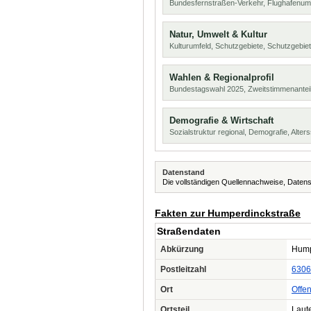
Bundesfernstraßen-Verkehr, Flughafenum
Natur, Umwelt & Kultur
Kulturumfeld, Schutzgebiete, Schutzgebie
Wahlen & Regionalprofil
Bundestagswahl 2025, Zweitstimmenanteil
Demografie & Wirtschaft
Sozialstruktur regional, Demografie, Alters
Datenstand
Die vollständigen Quellennachweise, Datens
Fakten zur Humperdinckstraße
Straßendaten
Abkürzung
Hump
Postleitzahl
6306
Ort
Offe
Ortsteil
Laut