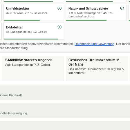
60
67
Umfeldstruktur
Natur- und Schutzgebiete
32,8 % Wald, 2,6 % Gewässer
1,9 % Naturschutzgebiet, 45,3 %
Landschaftsschutz
90
E-Mobilität
44 Ladepunkte im PLZ-Gebiet
ichen und öffentlich nachvollziehbaren Kontextdaten.
Datenbasis und Gewichtung
. Der Index
lle Standortprüfung.
E-Mobilität: starkes Angebot
Gesundheit: Traumazentrum in
der Nähe
Viele Ladepunkte im PLZ-Gebiet.
Das nächste Traumazentrum liegt bis 5
km entfernt.
ionale Kaufkraft
undheitsversorgung