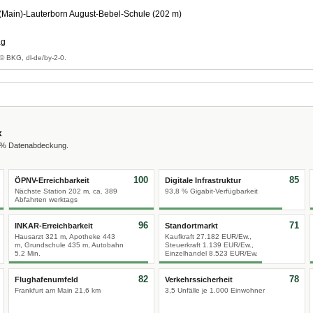
(Main)-Lauterborn August-Bebel-Schule (202 m)
ag
© BKG, dl-de/by-2-0.
x
0 % Datenabdeckung.
100
85
ÖPNV-Erreichbarkeit
Digitale Infrastruktur
Nächste Station 202 m, ca. 389
93,8 % Gigabit-Verfügbarkeit
Abfahrten werktags
96
71
INKAR-Erreichbarkeit
Standortmarkt
Hausarzt 321 m, Apotheke 443
Kaufkraft 27.182 EUR/Ew.,
m, Grundschule 435 m, Autobahn
Steuerkraft 1.139 EUR/Ew.,
5,2 Min.
Einzelhandel 8.523 EUR/Ew.
82
78
Flughafenumfeld
Verkehrssicherheit
Frankfurt am Main 21,6 km
3,5 Unfälle je 1.000 Einwohner