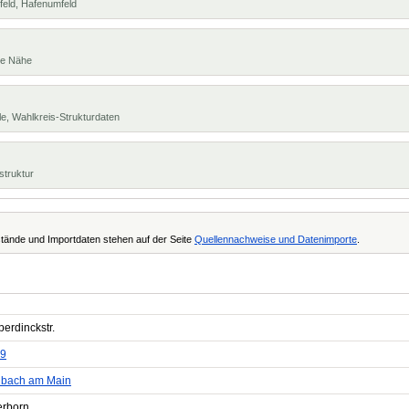
feld, Hafenumfeld
te Nähe
e, Wahlkreis-Strukturdaten
struktur
tände und Importdaten stehen auf der Seite
Quellennachweise und Datenimporte
.
erdinckstr.
9
nbach am Main
erborn