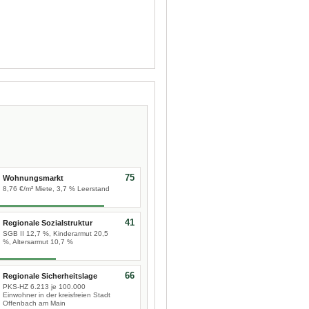
75
Wohnungsmarkt
8,76 €/m² Miete, 3,7 % Leerstand
41
Regionale Sozialstruktur
SGB II 12,7 %, Kinderarmut 20,5
%, Altersarmut 10,7 %
66
Regionale Sicherheitslage
PKS-HZ 6.213 je 100.000
Einwohner in der kreisfreien Stadt
Offenbach am Main