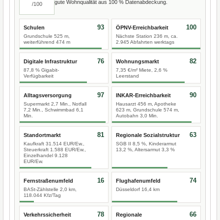
gute Wohnqualität aus 100 % Datenabdeckung.
/100
93
100
Schulen
ÖPNV-Erreichbarkeit
Grundschule 525 m,
Nächste Station 236 m, ca.
weiterführend 474 m
2.945 Abfahrten werktags
76
82
Digitale Infrastruktur
Wohnungsmarkt
87,8 % Gigabit-
7,35 €/m² Miete, 2,6 %
Verfügbarkeit
Leerstand
97
90
Alltagsversorgung
INKAR-Erreichbarkeit
Supermarkt 2,7 Min., Notfall
Hausarzt 456 m, Apotheke
7,2 Min., Schwimmbad 6,1
623 m, Grundschule 574 m,
Min.
Autobahn 3,0 Min.
81
63
Standortmarkt
Regionale Sozialstruktur
Kaufkraft 31.514 EUR/Ew.,
SGB II 8,5 %, Kinderarmut
Steuerkraft 1.588 EUR/Ew.,
13,2 %, Altersarmut 3,3 %
Einzelhandel 9.128
EUR/Ew.
16
74
Fernstraßenumfeld
Flughafenumfeld
BASt-Zählstelle 2,0 km,
Düsseldorf 16,4 km
118.044 Kfz/Tag
78
66
Verkehrssicherheit
Regionale