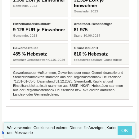
Einwohner
Gemeinde, 2023
Gemeinde, 2023
Einzelhandelskaufkraft
Arbeitsort-Beschäftigte
9.128 EUR je Einwohner
81.975
Gemeinde, 2023
Stand 30.06.2024
Gewerbesteuer
Grundsteuer B
455 % Hebesatz
610 % Hebesatz
amtlicher Gemeindewert 01.01.2026
bebaute/bebaubare Grundstücke
Gewerbesteuer-Aufkommen, Gewerbesteuer netto, Gemeindeanteile und
Steuereinnahmekraft stammen aus der Regionaldatenbank Deutschland
71231-01-03-5, Datenstand 31.12.2023. Steuerkraft, Kaufkraft und
Einzelhandelskaufkraft stammen aus BBSR INKAR. Hebesätze stammen
aus der Regionaldatenbank Deutschland bzw. aktuelleren amtlichen
Landes- oder Gemeindedaten.
Wir verwenden Cookies und externe Dienste für Anzeigen, Karten
OK
·
·
und Messwerte.
Impressum
Straßenindex
Valid CSS