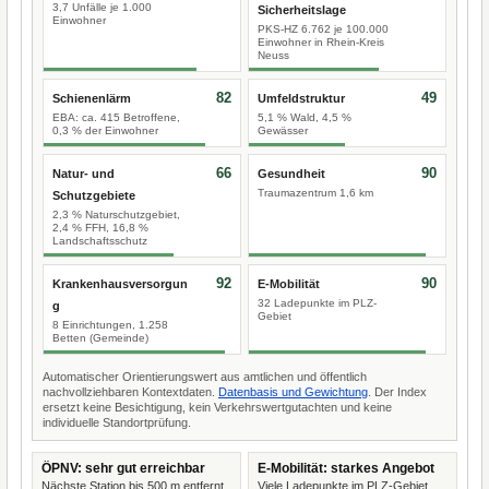
3,7 Unfälle je 1.000
Sicherheitslage
Einwohner
PKS-HZ 6.762 je 100.000
Einwohner in Rhein-Kreis
Neuss
82
49
Schienenlärm
Umfeldstruktur
EBA: ca. 415 Betroffene,
5,1 % Wald, 4,5 %
0,3 % der Einwohner
Gewässer
66
90
Natur- und
Gesundheit
Traumazentrum 1,6 km
Schutzgebiete
2,3 % Naturschutzgebiet,
2,4 % FFH, 16,8 %
Landschaftsschutz
92
90
Krankenhausversorgun
E-Mobilität
32 Ladepunkte im PLZ-
g
Gebiet
8 Einrichtungen, 1.258
Betten (Gemeinde)
Automatischer Orientierungswert aus amtlichen und öffentlich
nachvollziehbaren Kontextdaten.
Datenbasis und Gewichtung
. Der Index
ersetzt keine Besichtigung, kein Verkehrswertgutachten und keine
individuelle Standortprüfung.
ÖPNV: sehr gut erreichbar
E-Mobilität: starkes Angebot
Nächste Station bis 500 m entfernt.
Viele Ladepunkte im PLZ-Gebiet.