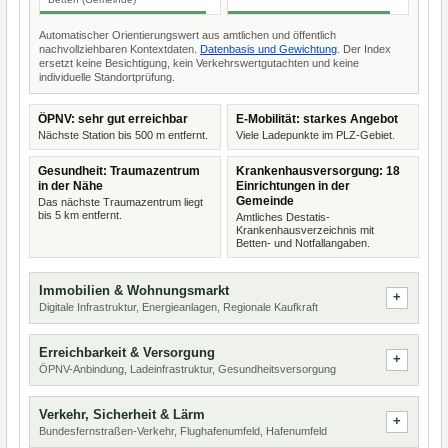
Automatischer Orientierungswert aus amtlichen und öffentlich
nachvollziehbaren Kontextdaten.
Datenbasis und Gewichtung
. Der Index
ersetzt keine Besichtigung, kein Verkehrswertgutachten und keine
individuelle Standortprüfung.
ÖPNV: sehr gut erreichbar
E-Mobilität: starkes Angebot
Nächste Station bis 500 m entfernt.
Viele Ladepunkte im PLZ-Gebiet.
Gesundheit: Traumazentrum
Krankenhausversorgung: 18
in der Nähe
Einrichtungen in der
Gemeinde
Das nächste Traumazentrum liegt
bis 5 km entfernt.
Amtliches Destatis-
Krankenhausverzeichnis mit
Betten- und Notfallangaben.
Immobilien & Wohnungsmarkt
Digitale Infrastruktur, Energieanlagen, Regionale Kaufkraft
Erreichbarkeit & Versorgung
ÖPNV-Anbindung, Ladeinfrastruktur, Gesundheitsversorgung
Verkehr, Sicherheit & Lärm
Bundesfernstraßen-Verkehr, Flughafenumfeld, Hafenumfeld