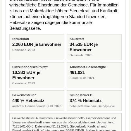
wirtschaftliche Einordnung der Gemeinde. Für Immobilien
ist das ein Makrofaktor: höhere Steuerkraft und Kaufkraft
können auf einen tragfähigeren Standort hinweisen,
Hebesätze zeigen dagegen die kommunale
Belastungsseite.
Steuerkraft
Kaufkraft
2.260 EUR je Einwohner
34.535 EUR je
Einwohner
Gemeinde, 2023
Gemeinde, 2023
Einzelhandelskaufkraft
Arbeitsort-Beschäftigte
10.383 EUR je
461.021
Einwohner
Stand 30.06.2024
Gemeinde, 2023
Gewerbesteuer
Grundsteuer B
440 % Hebesatz
374 % Hebesatz
amtlicher Gemeindewert 01.01.2026
bebaute/bebaubare Grundstücke
Gewerbesteuer-Aufkommen, Gewerbesteuer netto, Gemeindeanteile und
Steuereinnahmekraft stammen aus der Regionaldatenbank Deutschland
71231-01-03-5, Datenstand 31.12.2023. Steuerkraft, Kaufkraft und
Einzelhandelskaufkraft stammen aus BBSR INKAR. Hebesätze stammen