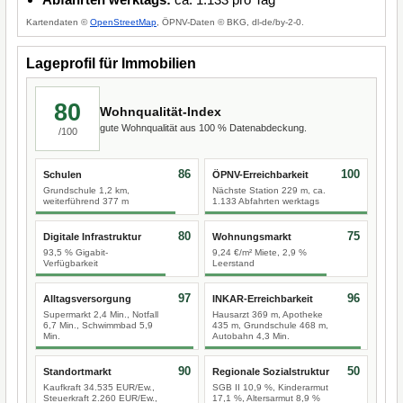
Kartendaten ©
OpenStreetMap
, ÖPNV-Daten © BKG, dl-de/by-2-0.
Lageprofil für Immobilien
80
Wohnqualität-Index
gute Wohnqualität aus 100 % Datenabdeckung.
/100
86
100
Schulen
ÖPNV-Erreichbarkeit
Grundschule 1,2 km,
Nächste Station 229 m, ca.
weiterführend 377 m
1.133 Abfahrten werktags
80
75
Digitale Infrastruktur
Wohnungsmarkt
93,5 % Gigabit-
9,24 €/m² Miete, 2,9 %
Verfügbarkeit
Leerstand
97
96
Alltagsversorgung
INKAR-Erreichbarkeit
Supermarkt 2,4 Min., Notfall
Hausarzt 369 m, Apotheke
6,7 Min., Schwimmbad 5,9
435 m, Grundschule 468 m,
Min.
Autobahn 4,3 Min.
90
50
Standortmarkt
Regionale Sozialstruktur
Kaufkraft 34.535 EUR/Ew.,
SGB II 10,9 %, Kinderarmut
Steuerkraft 2.260 EUR/Ew.,
17,1 %, Altersarmut 8,9 %