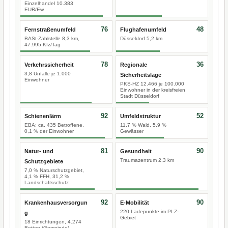
Einzelhandel 10.383
EUR/Ew.
76
48
Fernstraßenumfeld
Flughafenumfeld
BASt-Zählstelle 8,3 km,
Düsseldorf 5,2 km
47.995 Kfz/Tag
78
36
Verkehrssicherheit
Regionale
3,8 Unfälle je 1.000
Sicherheitslage
Einwohner
PKS-HZ 12.466 je 100.000
Einwohner in der kreisfreien
Stadt Düsseldorf
92
52
Schienenlärm
Umfeldstruktur
EBA: ca. 435 Betroffene,
11,7 % Wald, 5,9 %
0,1 % der Einwohner
Gewässer
81
90
Natur- und
Gesundheit
Traumazentrum 2,3 km
Schutzgebiete
7,0 % Naturschutzgebiet,
4,1 % FFH, 31,2 %
Landschaftsschutz
92
90
Krankenhausversorgun
E-Mobilität
220 Ladepunkte im PLZ-
g
Gebiet
18 Einrichtungen, 4.274
Betten (Gemeinde)