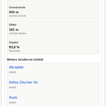
Grundschule
543 m
nächste Schule
ÖPNV
161 m
nächste Station
Gigabit
93,8 %
Haushalte
Weitere Straßen im Umfeld
Aliceplatz
63065
Arthur-Zitscher-Str.
63065
Austr.
63065