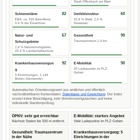
Stadt Offenbach am Main
82
60
Schienenlärm
Umfeldstruktur
EBA: ca. 520 Betroffene,
32,8 % Wald, 2,6 %
0,4 % der Einwohner
Gewässer
67
90
Natur- und
Gesundheit
Traumazentrum 1,4 km
Schutzgebiete
1,9 % Naturschutzgebiet,
45,3 % Landschaftsschutz
92
90
Krankenhausversorgun
E-Mobilität
35 Ladepunkte im PLZ-
g
Gebiet
5 Einrichtungen, 1.149
Betten (Gemeinde)
Automatischer Orientierungswert aus amtlichen und öffentlich
nachvollziehbaren Kontextdaten.
Datenbasis und Gewichtung
. Der Index
ersetzt keine Besichtigung, kein Verkehrswertgutachten und keine
individuelle Standortprüfung.
ÖPNV: sehr gut erreichbar
E-Mobilität: starkes Angebot
Nächste Station bis 500 m entfernt.
Viele Ladepunkte im PLZ-Gebiet.
Gesundheit: Traumazentrum
Krankenhausversorgung: 5
in der Nähe
Einrichtungen in der