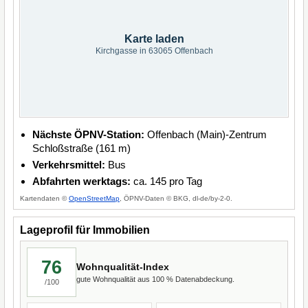
Karte laden
Kirchgasse in 63065 Offenbach
Nächste ÖPNV-Station:
Offenbach (Main)-Zentrum
Schloßstraße (161 m)
Verkehrsmittel:
Bus
Abfahrten werktags:
ca. 145 pro Tag
Kartendaten ©
OpenStreetMap
, ÖPNV-Daten © BKG, dl-de/by-2-0.
Lageprofil für Immobilien
76
Wohnqualität-Index
gute Wohnqualität aus 100 % Datenabdeckung.
/100