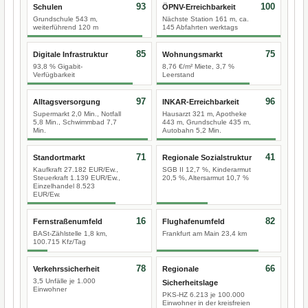
93
100
Schulen
ÖPNV-Erreichbarkeit
Grundschule 543 m,
Nächste Station 161 m, ca.
weiterführend 120 m
145 Abfahrten werktags
85
75
Digitale Infrastruktur
Wohnungsmarkt
93,8 % Gigabit-
8,76 €/m² Miete, 3,7 %
Verfügbarkeit
Leerstand
97
96
Alltagsversorgung
INKAR-Erreichbarkeit
Supermarkt 2,0 Min., Notfall
Hausarzt 321 m, Apotheke
5,8 Min., Schwimmbad 7,7
443 m, Grundschule 435 m,
Min.
Autobahn 5,2 Min.
71
41
Standortmarkt
Regionale Sozialstruktur
Kaufkraft 27.182 EUR/Ew.,
SGB II 12,7 %, Kinderarmut
Steuerkraft 1.139 EUR/Ew.,
20,5 %, Altersarmut 10,7 %
Einzelhandel 8.523
EUR/Ew.
16
82
Fernstraßenumfeld
Flughafenumfeld
BASt-Zählstelle 1,8 km,
Frankfurt am Main 23,4 km
100.715 Kfz/Tag
78
66
Verkehrssicherheit
Regionale
3,5 Unfälle je 1.000
Sicherheitslage
Einwohner
PKS-HZ 6.213 je 100.000
Einwohner in der kreisfreien