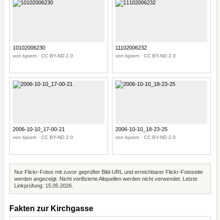
10102006230
11102006232
von bjoern · CC BY-ND 2.0
von bjoern · CC BY-ND 2.0
2006-10-10_17-00-21
2006-10-10_18-23-25
von bjoern · CC BY-ND 2.0
von bjoern · CC BY-ND 2.0
Nur Flickr-Fotos mit zuvor geprüfter Bild-URL und erreichbarer Flickr-Fotoseite
werden angezeigt. Nicht verifizierte Altquellen werden nicht verwendet. Letzte
Linkprüfung: 15.05.2026.
Fakten zur Kirchgasse