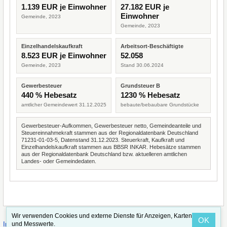
1.139 EUR je Einwohner
27.182 EUR je
Einwohner
Gemeinde, 2023
Gemeinde, 2023
Einzelhandelskaufkraft
Arbeitsort-Beschäftigte
8.523 EUR je Einwohner
52.058
Gemeinde, 2023
Stand 30.06.2024
Gewerbesteuer
Grundsteuer B
440 % Hebesatz
1230 % Hebesatz
amtlicher Gemeindewert 31.12.2025
bebaute/bebaubare Grundstücke
Gewerbesteuer-Aufkommen, Gewerbesteuer netto, Gemeindeanteile und
Steuereinnahmekraft stammen aus der Regionaldatenbank Deutschland
71231-01-03-5, Datenstand 31.12.2023. Steuerkraft, Kaufkraft und
Einzelhandelskaufkraft stammen aus BBSR INKAR. Hebesätze stammen
aus der Regionaldatenbank Deutschland bzw. aktuelleren amtlichen
Landes- oder Gemeindedaten.
Wir verwenden Cookies und externe Dienste für Anzeigen, Karten
OK
·
·
und Messwerte.
Impressum
Straßenindex
Valid CSS