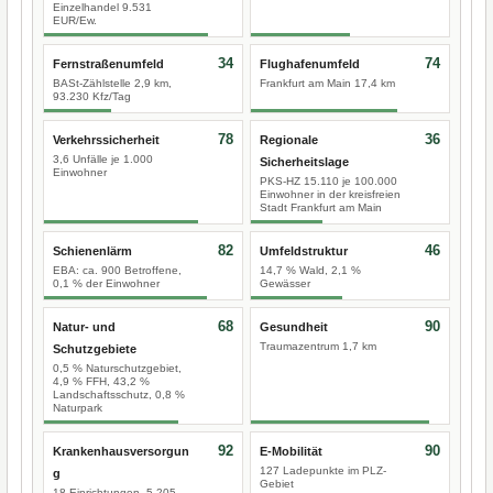
Einzelhandel 9.531
EUR/Ew.
34
74
Fernstraßenumfeld
Flughafenumfeld
BASt-Zählstelle 2,9 km,
Frankfurt am Main 17,4 km
93.230 Kfz/Tag
78
36
Verkehrssicherheit
Regionale
3,6 Unfälle je 1.000
Sicherheitslage
Einwohner
PKS-HZ 15.110 je 100.000
Einwohner in der kreisfreien
Stadt Frankfurt am Main
82
46
Schienenlärm
Umfeldstruktur
EBA: ca. 900 Betroffene,
14,7 % Wald, 2,1 %
0,1 % der Einwohner
Gewässer
68
90
Natur- und
Gesundheit
Traumazentrum 1,7 km
Schutzgebiete
0,5 % Naturschutzgebiet,
4,9 % FFH, 43,2 %
Landschaftsschutz, 0,8 %
Naturpark
92
90
Krankenhausversorgun
E-Mobilität
127 Ladepunkte im PLZ-
g
Gebiet
18 Einrichtungen, 5.205