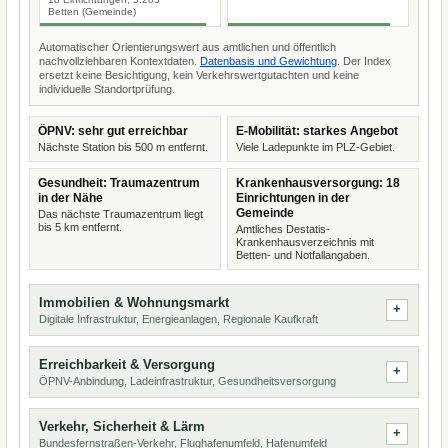
Betten (Gemeinde)
Automatischer Orientierungswert aus amtlichen und öffentlich
nachvollziehbaren Kontextdaten.
Datenbasis und Gewichtung
. Der Index
ersetzt keine Besichtigung, kein Verkehrswertgutachten und keine
individuelle Standortprüfung.
ÖPNV: sehr gut erreichbar
E-Mobilität: starkes Angebot
Nächste Station bis 500 m entfernt.
Viele Ladepunkte im PLZ-Gebiet.
Gesundheit: Traumazentrum
Krankenhausversorgung: 18
in der Nähe
Einrichtungen in der
Gemeinde
Das nächste Traumazentrum liegt
bis 5 km entfernt.
Amtliches Destatis-
Krankenhausverzeichnis mit
Betten- und Notfallangaben.
Immobilien & Wohnungsmarkt
Digitale Infrastruktur, Energieanlagen, Regionale Kaufkraft
Erreichbarkeit & Versorgung
ÖPNV-Anbindung, Ladeinfrastruktur, Gesundheitsversorgung
Verkehr, Sicherheit & Lärm
Bundesfernstraßen-Verkehr, Flughafenumfeld, Hafenumfeld