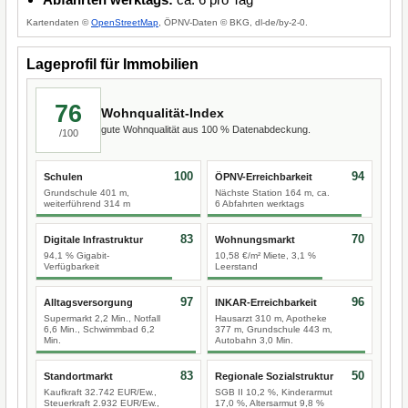
Kartendaten ©
OpenStreetMap
, ÖPNV-Daten © BKG, dl-de/by-2-0.
Lageprofil für Immobilien
76
Wohnqualität-Index
gute Wohnqualität aus 100 % Datenabdeckung.
/100
100
94
Schulen
ÖPNV-Erreichbarkeit
Grundschule 401 m,
Nächste Station 164 m, ca.
weiterführend 314 m
6 Abfahrten werktags
83
70
Digitale Infrastruktur
Wohnungsmarkt
94,1 % Gigabit-
10,58 €/m² Miete, 3,1 %
Verfügbarkeit
Leerstand
97
96
Alltagsversorgung
INKAR-Erreichbarkeit
Supermarkt 2,2 Min., Notfall
Hausarzt 310 m, Apotheke
6,6 Min., Schwimmbad 6,2
377 m, Grundschule 443 m,
Min.
Autobahn 3,0 Min.
83
50
Standortmarkt
Regionale Sozialstruktur
Kaufkraft 32.742 EUR/Ew.,
SGB II 10,2 %, Kinderarmut
Steuerkraft 2.932 EUR/Ew.,
17,0 %, Altersarmut 9,8 %