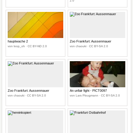
2.0
hauptwache 2
Zoo Frankfurt: Aussenmauer
von loop_oh · CC BY-ND 2.0
von chaouki · CC BY-SA 2.0
Zoo Frankfurt: Aussenmauer
An unfair fight - PICT0097
von chaouki · CC BY-SA 2.0
von Lars Plougmann · CC BY-SA 2.0