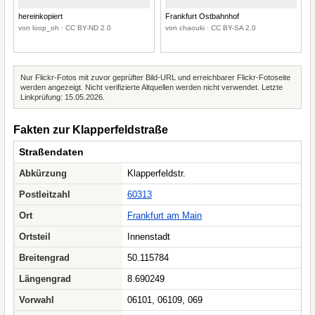
hereinkopiert
Frankfurt Ostbahnhof
von loop_oh · CC BY-ND 2.0
von chaouki · CC BY-SA 2.0
Nur Flickr-Fotos mit zuvor geprüfter Bild-URL und erreichbarer Flickr-Fotoseite
werden angezeigt. Nicht verifizierte Altquellen werden nicht verwendet. Letzte
Linkprüfung: 15.05.2026.
Fakten zur Klapperfeldstraße
Straßendaten
Abkürzung
Klapperfeldstr.
Postleitzahl
60313
Ort
Frankfurt am Main
Ortsteil
Innenstadt
Breitengrad
50.115784
Längengrad
8.690249
Vorwahl
06101, 06109, 069