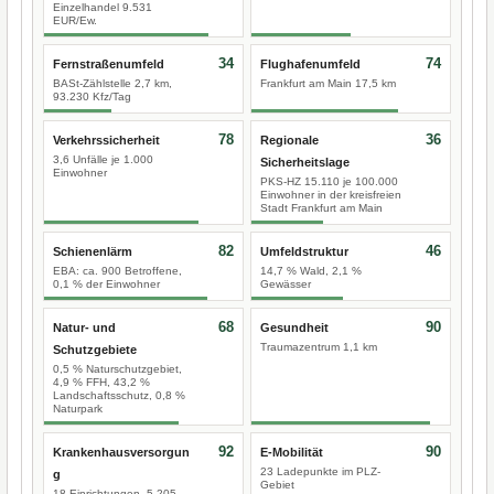
Einzelhandel 9.531
EUR/Ew.
34
74
Fernstraßenumfeld
Flughafenumfeld
BASt-Zählstelle 2,7 km,
Frankfurt am Main 17,5 km
93.230 Kfz/Tag
78
36
Verkehrssicherheit
Regionale
3,6 Unfälle je 1.000
Sicherheitslage
Einwohner
PKS-HZ 15.110 je 100.000
Einwohner in der kreisfreien
Stadt Frankfurt am Main
82
46
Schienenlärm
Umfeldstruktur
EBA: ca. 900 Betroffene,
14,7 % Wald, 2,1 %
0,1 % der Einwohner
Gewässer
68
90
Natur- und
Gesundheit
Traumazentrum 1,1 km
Schutzgebiete
0,5 % Naturschutzgebiet,
4,9 % FFH, 43,2 %
Landschaftsschutz, 0,8 %
Naturpark
92
90
Krankenhausversorgun
E-Mobilität
23 Ladepunkte im PLZ-
g
Gebiet
18 Einrichtungen, 5.205