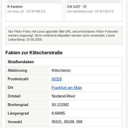
fh frankfurt
CM 11/07 - 37
von loop_oh · CC BY-ND 2.0
von tetedelacourse · CC BY-SA 2.0
Nur Flickr-Fotos mit zuvor geprüfter Bild-URL und erreichbarer Flickr-Fotoseite
werden angezeigt. Nicht verifizierte Altquellen werden nicht verwendet. Letzte
Linkprüfung: 15.05.2026.
Fakten zur Klitscherstraße
Straßendaten
Abkürzung
Klitscherstr.
Postleitzahl
60318
Ort
Frankfurt am Main
Ortsteil
Nordend-West
Breitengrad
50.121082
Längengrad
8.68485
Vorwahl
06101, 06109, 069