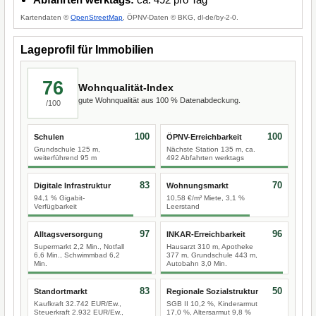
Kartendaten ©
OpenStreetMap
, ÖPNV-Daten © BKG, dl-de/by-2-0.
Lageprofil für Immobilien
76
Wohnqualität-Index
gute Wohnqualität aus 100 % Datenabdeckung.
/100
100
100
Schulen
ÖPNV-Erreichbarkeit
Grundschule 125 m,
Nächste Station 135 m, ca.
weiterführend 95 m
492 Abfahrten werktags
83
70
Digitale Infrastruktur
Wohnungsmarkt
94,1 % Gigabit-
10,58 €/m² Miete, 3,1 %
Verfügbarkeit
Leerstand
97
96
Alltagsversorgung
INKAR-Erreichbarkeit
Supermarkt 2,2 Min., Notfall
Hausarzt 310 m, Apotheke
6,6 Min., Schwimmbad 6,2
377 m, Grundschule 443 m,
Min.
Autobahn 3,0 Min.
83
50
Standortmarkt
Regionale Sozialstruktur
Kaufkraft 32.742 EUR/Ew.,
SGB II 10,2 %, Kinderarmut
Steuerkraft 2.932 EUR/Ew.,
17,0 %, Altersarmut 9,8 %