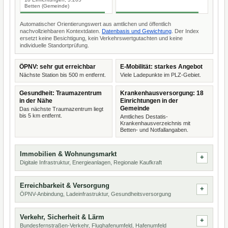
Betten (Gemeinde)
Automatischer Orientierungswert aus amtlichen und öffentlich
nachvollziehbaren Kontextdaten.
Datenbasis und Gewichtung
. Der Index
ersetzt keine Besichtigung, kein Verkehrswertgutachten und keine
individuelle Standortprüfung.
ÖPNV: sehr gut erreichbar
E-Mobilität: starkes Angebot
Nächste Station bis 500 m entfernt.
Viele Ladepunkte im PLZ-Gebiet.
Gesundheit: Traumazentrum
Krankenhausversorgung: 18
in der Nähe
Einrichtungen in der
Gemeinde
Das nächste Traumazentrum liegt
bis 5 km entfernt.
Amtliches Destatis-
Krankenhausverzeichnis mit
Betten- und Notfallangaben.
Immobilien & Wohnungsmarkt
Digitale Infrastruktur, Energieanlagen, Regionale Kaufkraft
Erreichbarkeit & Versorgung
ÖPNV-Anbindung, Ladeinfrastruktur, Gesundheitsversorgung
Verkehr, Sicherheit & Lärm
Bundesfernstraßen-Verkehr, Flughafenumfeld, Hafenumfeld