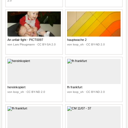
2.0
An unfair fight - PICT0097
hauptwache 2
von Lars Plougmann · CC BY-SA 2.0
von loop_oh · CC BY-ND 2.0
hereinkopiert
fh frankfurt
von loop_oh · CC BY-ND 2.0
von loop_oh · CC BY-ND 2.0