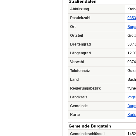
Straßendaten
Abkürzung
Krebe
Postleitzahl
0853
Ort
Burg
Ortsteil
Groß
Breitengrad
50.4
Längengrad
12.0
Vorwahl
0374
Telefonnetz
Guten
Land
Sach
Regierungsbezirk
frühe
Landkreis
Vogt
Gemeinde
Burg
Karte
Kart
Gemeinde Burgstein
Gemeindeschlüssel
1452