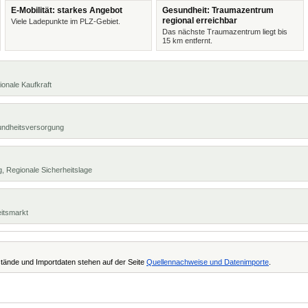
E-Mobilität: starkes Angebot
Gesundheit: Traumazentrum
regional erreichbar
Viele Ladepunkte im PLZ-Gebiet.
Das nächste Traumazentrum liegt bis
15 km entfernt.
ionale Kaufkraft
undheitsversorgung
, Regionale Sicherheitslage
eitsmarkt
tände und Importdaten stehen auf der Seite
Quellennachweise und Datenimporte
.