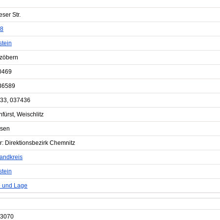
ser Str.
8
stein
zöbern
0469
36589
33, 037436
fürst, Weischlitz
sen
r: Direktionsbezirk Chemnitz
landkreis
stein
e und Lage
3070