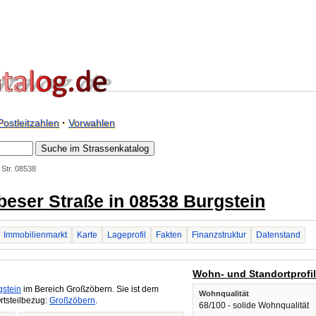
Postleitzahlen
·
Vorwahlen
Str. 08538
ebeser Straße in 08538 Burgstein
Immobilienmarkt
Karte
Lageprofil
Fakten
Finanzstruktur
Datenstand
Wohn- und Standortprofi
gstein
im Bereich Großzöbern. Sie ist dem
Wohnqualität
rtsteilbezug:
Großzöbern
.
68/100 - solide Wohnqualität