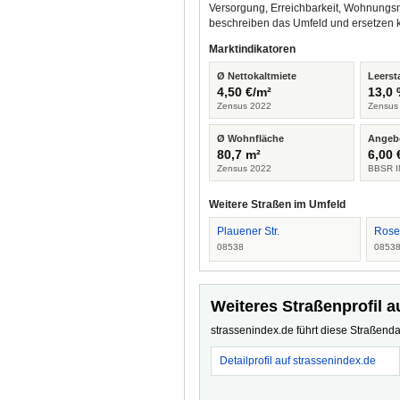
Versorgung, Erreichbarkeit, Wohnungsm
beschreiben das Umfeld und ersetzen 
Marktindikatoren
Ø Nettokaltmiete
Leerst
4,50 €/m²
13,0
Zensus 2022
Zensus
Ø Wohnfläche
Angeb
80,7 m²
6,00 
Zensus 2022
BBSR I
Weitere Straßen im Umfeld
Plauener Str.
Rose
08538
0853
Weiteres Straßenprofil a
strassenindex.de führt diese Straßenda
Detailprofil auf strassenindex.de