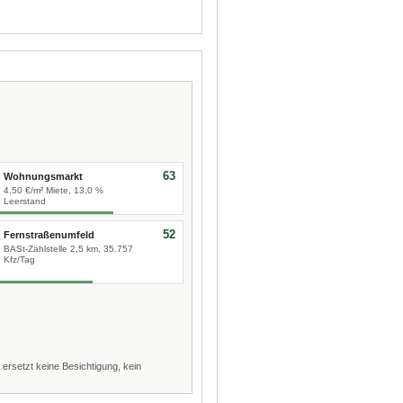
63
Wohnungsmarkt
4,50 €/m² Miete, 13,0 %
Leerstand
52
Fernstraßenumfeld
BASt-Zählstelle 2,5 km, 35.757
Kfz/Tag
 ersetzt keine Besichtigung, kein