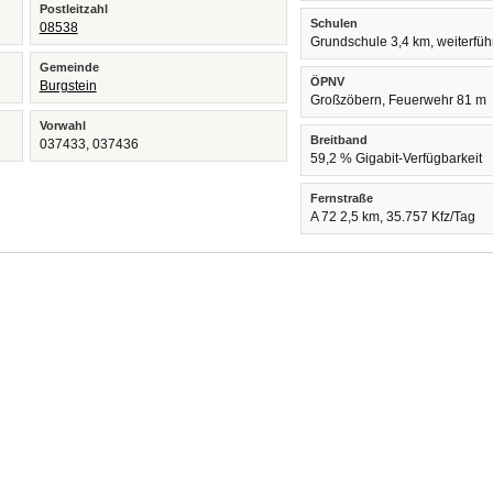
Postleitzahl
Schulen
08538
Grundschule 3,4 km, weiterfü
Gemeinde
ÖPNV
Burgstein
Großzöbern, Feuerwehr 81 m
Vorwahl
Breitband
037433, 037436
59,2 % Gigabit-Verfügbarkeit
Fernstraße
A 72 2,5 km, 35.757 Kfz/Tag