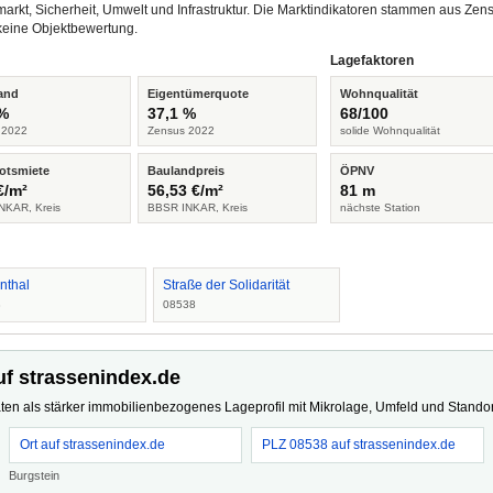
arkt, Sicherheit, Umwelt und Infrastruktur. Die Marktindikatoren stammen aus Z
keine Objektbewertung.
Lagefaktoren
and
Eigentümerquote
Wohnqualität
 %
37,1 %
68/100
 2022
Zensus 2022
solide Wohnqualität
otsmiete
Baulandpreis
ÖPNV
€/m²
56,53 €/m²
81 m
NKAR, Kreis
BBSR INKAR, Kreis
nächste Station
nthal
Straße der Solidarität
8
08538
uf strassenindex.de
ten als stärker immobilienbezogenes Lageprofil mit Mikrolage, Umfeld und Standort
Ort auf strassenindex.de
PLZ 08538 auf strassenindex.de
Burgstein