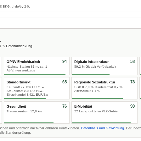
© BKG, dl-de/by-2-0.
x
00 % Datenabdeckung.
94
58
ÖPNV-Erreichbarkeit
Digitale Infrastruktur
Nächste Station 81 m, ca. 1
59,2 % Gigabit-Verfügbarkeit
Abfahrten werktags
65
78
Standortmarkt
Regionale Sozialstruktur
Kaufkraft 27.156 EUR/Ew.,
SGB II 7,0 %, Kinderarmut 9,7 %,
Steuerkraft 708 EUR/Ew.,
Altersarmut 1,1 %
Einzelhandel 8.421 EUR/Ew.
76
90
Gesundheit
E-Mobilität
Traumazentrum 12,8 km
22 Ladepunkte im PLZ-Gebiet
ichen und öffentlich nachvollziehbaren Kontextdaten.
Datenbasis und Gewichtung
. Der Index
lle Standortprüfung.