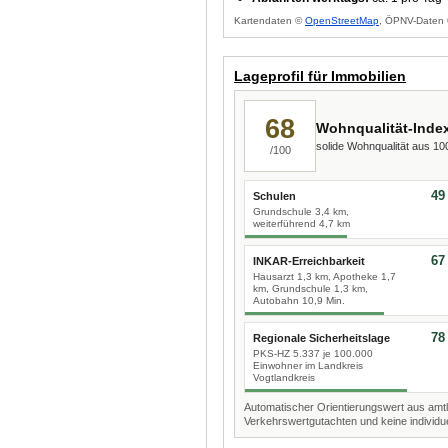
Kartendaten ©
OpenStreetMap
, ÖPNV-Daten 
Lageprofil für Immobilien
68
Wohnqualität-Inde
solide Wohnqualität aus 1
/100
49
Schulen
Grundschule 3,4 km,
weiterführend 4,7 km
67
INKAR-Erreichbarkeit
Hausarzt 1,3 km, Apotheke 1,7
km, Grundschule 1,3 km,
Autobahn 10,9 Min.
78
Regionale Sicherheitslage
PKS-HZ 5.337 je 100.000
Einwohner im Landkreis
Vogtlandkreis
Automatischer Orientierungswert aus amtl
Verkehrswertgutachten und keine individue