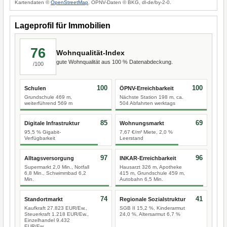
Kartendaten ©
OpenStreetMap
, ÖPNV-Daten © BKG, dl-de/by-2-0.
Lageprofil für Immobilien
76
Wohnqualität-Index
gute Wohnqualität aus 100 % Datenabdeckung.
/100
100
100
Schulen
ÖPNV-Erreichbarkeit
Grundschule 469 m,
Nächste Station 198 m, ca.
weiterführend 569 m
504 Abfahrten werktags
85
69
Digitale Infrastruktur
Wohnungsmarkt
95,5 % Gigabit-
7,67 €/m² Miete, 2,0 %
Verfügbarkeit
Leerstand
97
96
Alltagsversorgung
INKAR-Erreichbarkeit
Supermarkt 2,0 Min., Notfall
Hausarzt 326 m, Apotheke
6,8 Min., Schwimmbad 6,2
415 m, Grundschule 459 m,
Min.
Autobahn 6,5 Min.
74
41
Standortmarkt
Regionale Sozialstruktur
Kaufkraft 27.823 EUR/Ew.,
SGB II 15,2 %, Kinderarmut
Steuerkraft 1.218 EUR/Ew.,
24,0 %, Altersarmut 6,7 %
Einzelhandel 9.432
EUR/Ew.