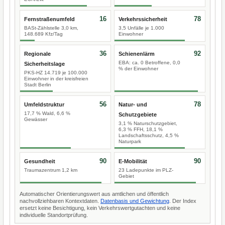
16
78
Fernstraßenumfeld
Verkehrssicherheit
BASt-Zählstelle 3,0 km,
3,5 Unfälle je 1.000
148.689 Kfz/Tag
Einwohner
36
92
Regionale
Schienenlärm
EBA: ca. 0 Betroffene, 0,0
Sicherheitslage
% der Einwohner
PKS-HZ 14.719 je 100.000
Einwohner in der kreisfreien
Stadt Berlin
56
78
Umfeldstruktur
Natur- und
17,7 % Wald, 6,6 %
Schutzgebiete
Gewässer
3,1 % Naturschutzgebiet,
6,3 % FFH, 18,1 %
Landschaftsschutz, 4,5 %
Naturpark
90
90
Gesundheit
E-Mobilität
Traumazentrum 1,2 km
23 Ladepunkte im PLZ-
Gebiet
Automatischer Orientierungswert aus amtlichen und öffentlich
nachvollziehbaren Kontextdaten.
Datenbasis und Gewichtung
. Der Index
ersetzt keine Besichtigung, kein Verkehrswertgutachten und keine
individuelle Standortprüfung.